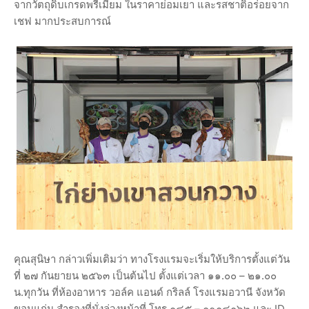
จากวัตถุดิบเกรดพรีเมี่ยม ในราคาย่อมเยา และรสชาติอร่อยจาก
เชฟ มากประสบการณ์
คุณสุนิษา กล่าวเพิ่มเติมว่า ทางโรงแรมจะเริ่มให้บริการตั้งแต่วัน
ที่ ๒๗ กันยายน ๒๕๖๓ เป็นต้นไป ตั้งแต่เวลา ๑๑.๐๐ – ๒๑.๐๐
น.ทุกวัน ที่ห้องอาหาร วอล์ค แอนด์ กริลล์ โรงแรมอวานี จังหวัด
ขอนแก่น สำรองที่นั่งล่วงหน้าที่ โทร.๐๘๕ – ๐๑๐๘๐๖๒ และ ID