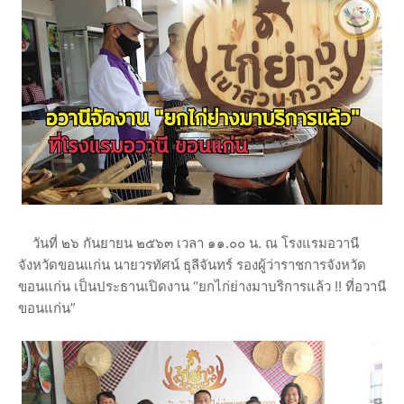
วันที่ ๒๖ กันยายน ๒๕๖๓ เวลา ๑๑.๐๐ น. ณ โรงแรมอวานี
จังหวัดขอนแก่น นายวรทัศน์ ธุลีจันทร์ รองผู้ว่าราชการจังหวัด
ขอนแก่น เป็นประธานเปิดงาน “ยกไก่ย่างมาบริการแล้ว !! ที่อวานี
ขอนแก่น”