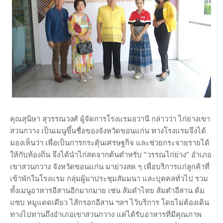
คุณสุนิษา สุวรรณวงศ์ ผู้จัดการโรงแรมอวานี กล่าวว่า ไก่ย่างเขา
สวนกวาง เป็นเมนูขึ้นชื่อของจังหวัดขอนแก่น ทางโรงแรมจึงได้
มองเห็นว่า เพื่อเป็นการกระตุ้นเศรษฐกิจ และช่วยกระจายรายได้
ให้กับท้องถิ่น จึงได้นำไก่สดจากต้นตำหรับ ”วรรณไก่ย่าง” อำเภอ
เขาสวนกวาง จังหวัดขอนแก่น มาย่างสด ๆ เพื่อบริการแก่ลูกค้าที่
เข้าพักในโรงแรม กลุ่มผู้มาประชุมสัมมนา และบุคคลทั่วไป รวม
ทั้งเมนูอาหารอีสานอีกมากมาย เช่น ส้มตำไทย ส้มตำอีสาน ต้ม
แซบ หมูแดดเดียว ไส้กรอกอีสาน ฯลฯ ไว้บริการ โดยไม่ต้องเดิน
ทางไปทานถึงอำเภอเขาสวนกวาง แต่ได้รับอาหารที่มีคุณภาพ