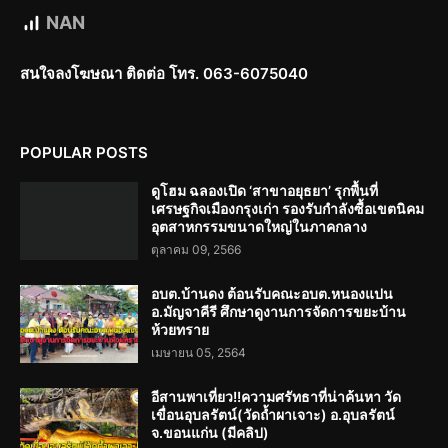
NAN
สนใจลงโฆษณา ติดต่อ โทร. 063-6075040
POPULAR POSTS
ดูโฮม ฉลองเปิด ‘สาขาอยุธยา’ รุกพื้นที่
เศรษฐกิจเมืองกรุงเก่า รองรับกำลังซื้อเขตนิคม
อุตสาหกรรมขนาดใหญ่ในภาคกลาง
ตุลาคม 09, 2566
อบต.บ้านดง ต้อนรับคณะอบต.หนองแปน
อ.มัญจาคีรี ศึกษาดูงานการจัดการขยะบ้าน
ห้วยทราย
เมษายน 05, 2564
อีสานพาเที่ยว!!ความศรัทธาที่น่าค้นหา วัด
เขื่อนอุบลรัตน์(วัดถ้ำผาเจาะ) อ.อุบลรัตน์
จ.ขอนแก่น (มีคลิป)