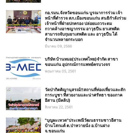
กอ.รมน.จังหวัดขอนแก่น บูรณาการร่วม เจ้า
หน้าที่ตำรวจ สภ.เมืองขอนแก่น สนธิกำลังร่วม
เจ้าหน้าที่ฝ่ายปกครอง ปล่อยแถวระดม
กวาดล้างอาชญากรรม อาวุธปืน ยาเสพติด
สามารถจับกุมยาเสพติด และ อาวุธปืน ได้
จำนวนหลายกระบอก
มีนาคม 09, 2566
บริษัท บ้านหมอ(ประเทศไทย)จำกัด สาขา
ขอนแก่น อุปกรณ์การแพทย์ครบวงจร
พฤษภาคม 05, 2561
วัดป่ากิตติญานุสรณ์!!สถานที่ท่องเที่ยวและสัก
การะบูชา ที่สวยงามและน่าศรัทธา ของภาค
อีสาน (มีคลิป)
สิงหาคม 22, 2561
"บุญผะเหวด"ประเพณีวัฒนธรรมชาวอีสาน
บ้านโสกแต้ ต.ป่าหวายนั่ง อ.บ้านฝาง
จ.ขอนแก่น