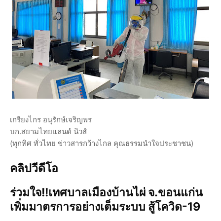
เกรียงไกร อนุรักษ์เจริญพร
บก.สยามไทยแลนด์ นิวส์
(ทุกทิศ ทั่วไทย ข่าวสารกว้างไกล คุณธรรมนำใจประชาชน)
คลิปวีดีโอ
ร่วมใจ!!เทศบาลเมืองบ้านไผ่ จ.ขอนแก่น
เพิ่มมาตรการอย่างเต็มระบบ สู้โควิด-19