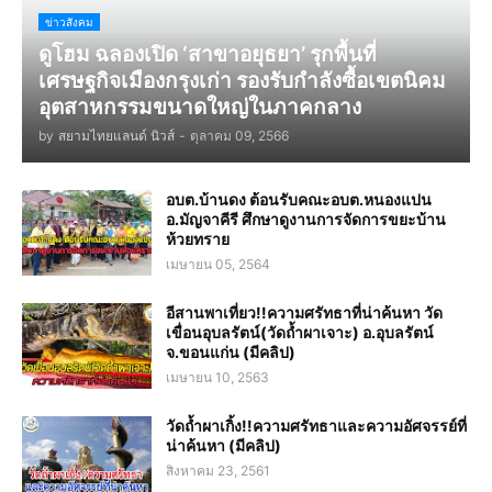
ข่าวสังคม
ดูโฮม ฉลองเปิด ‘สาขาอยุธยา’ รุกพื้นที่
เศรษฐกิจเมืองกรุงเก่า รองรับกำลังซื้อเขตนิคม
อุตสาหกรรมขนาดใหญ่ในภาคกลาง
by
สยามไทยแลนด์ นิวส์
-
ตุลาคม 09, 2566
อบต.บ้านดง ต้อนรับคณะอบต.หนองแปน
อ.มัญจาคีรี ศึกษาดูงานการจัดการขยะบ้าน
ห้วยทราย
เมษายน 05, 2564
อีสานพาเที่ยว!!ความศรัทธาที่น่าค้นหา วัด
เขื่อนอุบลรัตน์(วัดถ้ำผาเจาะ) อ.อุบลรัตน์
จ.ขอนแก่น (มีคลิป)
เมษายน 10, 2563
วัดถ้ำผาเกิ้ง!!ความศรัทธาและความอัศจรรย์ที่
น่าค้นหา (มีคลิป)
สิงหาคม 23, 2561