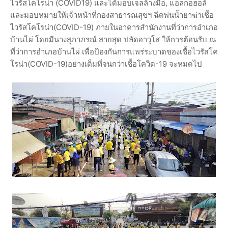
ไวรัสโคโรน่า (COVID19) และได้มอบเจลล้างมือ, แอลกอฮอล์
และมอบหมายให้เจ้าหน้าที่กองสาธารณสุขฯ ฉีดพ่นน้ำยาฆ่าเชื้อ
ไวรัสโคโรน่า(COVID-19) ภายในอาคารสำนักงานที่ว่าการอำเภอ
บ้านไผ่ โดยมีนางสุภาภรณ์ สายสุด ปลัดอาวุโส ให้การต้อนรับ ณ
ที่ว่าการอำเภอบ้านไผ่ เพื่อป้องกันการแพร่ระบาดของเชื้อไวรัสโค
โรน่า(COVID-19)อย่างเต็มที่จนกว่าเชื้อโควิด-19 จะหมดไป