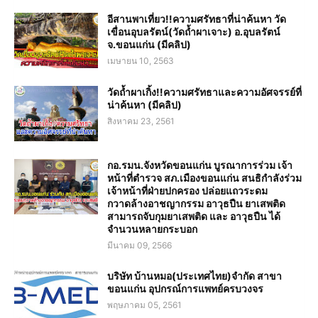
อีสานพาเที่ยว!!ความศรัทธาที่น่าค้นหา วัด
เขื่อนอุบลรัตน์(วัดถ้ำผาเจาะ) อ.อุบลรัตน์
จ.ขอนแก่น (มีคลิป)
เมษายน 10, 2563
วัดถ้ำผาเกิ้ง!!ความศรัทธาและความอัศจรรย์ที่
น่าค้นหา (มีคลิป)
สิงหาคม 23, 2561
กอ.รมน.จังหวัดขอนแก่น บูรณาการร่วม เจ้า
หน้าที่ตำรวจ สภ.เมืองขอนแก่น สนธิกำลังร่วม
เจ้าหน้าที่ฝ่ายปกครอง ปล่อยแถวระดม
กวาดล้างอาชญากรรม อาวุธปืน ยาเสพติด
สามารถจับกุมยาเสพติด และ อาวุธปืน ได้
จำนวนหลายกระบอก
มีนาคม 09, 2566
บริษัท บ้านหมอ(ประเทศไทย)จำกัด สาขา
ขอนแก่น อุปกรณ์การแพทย์ครบวงจร
พฤษภาคม 05, 2561