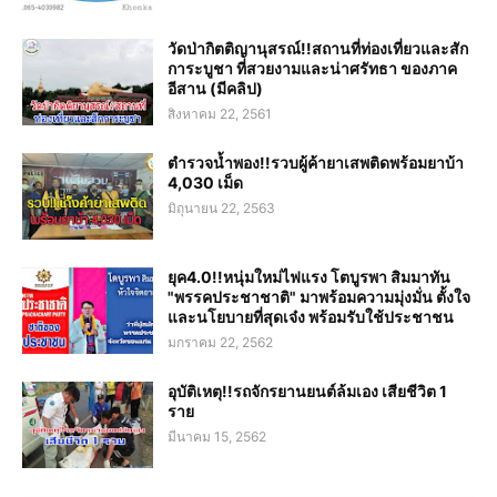
วัดป่ากิตติญานุสรณ์!!สถานที่ท่องเที่ยวและสัก
การะบูชา ที่สวยงามและน่าศรัทธา ของภาค
อีสาน (มีคลิป)
สิงหาคม 22, 2561
ตำรวจน้ำพอง!!รวบผู้ค้ายาเสพติดพร้อมยาบ้า
4,030 เม็ด
มิถุนายน 22, 2563
ยุค4.0!!หนุ่มใหม่ไฟแรง โตบูรพา สิมมาทัน
"พรรคประชาชาติ" มาพร้อมความมุ่งมั่น ตั้งใจ
และนโยบายที่สุดเจ๋ง พร้อมรับใช้ประชาชน
มกราคม 22, 2562
อุบัติเหตุ!!รถจักรยานยนต์ล้มเอง เสียชีวิต 1
ราย
มีนาคม 15, 2562