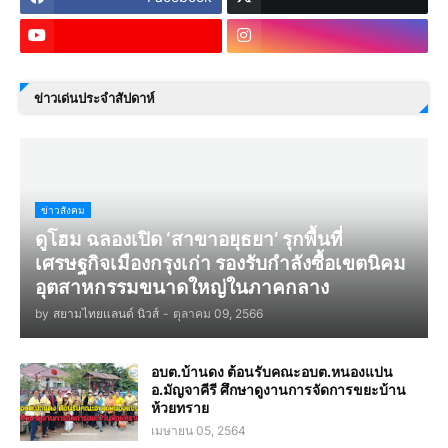
ข่าวเด่นประจำสัปดาห์
ข่าวสังคม
ดูโฮม ฉลองเปิด ‘สาขาอยุธยา’ รุกพื้นที่
เศรษฐกิจเมืองกรุงเก่า รองรับกำลังซื้อเขตนิคม
อุตสาหกรรมขนาดใหญ่ในภาคกลาง
by
สยามไทยแลนด์ นิวส์
-
ตุลาคม 09, 2566
อบต.บ้านดง ต้อนรับคณะอบต.หนองแปน
อ.มัญจาคีรี ศึกษาดูงานการจัดการขยะบ้าน
ห้วยทราย
เมษายน 05, 2564