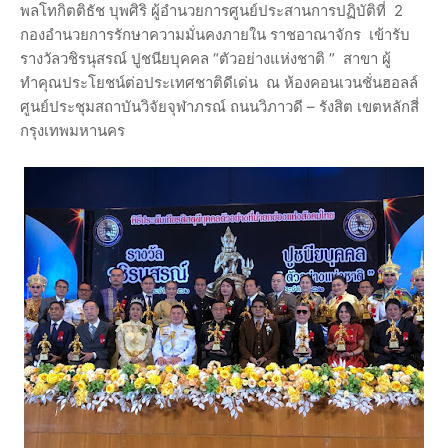
พลโทกิตติธัช บุพศิริ ผู้อำนวยการศูนย์ประสานการปฏิบัติที่ 2
กองอำนวยการรักษาความมั่นคงภายใน ราชอาณาจักร เข้ารับ
รางวัลวชิรนุสรณ์ ปูชนียบุคคล “ตัวอย่างแห่งชาติ ” สาขา ผู้
ทำคุณประโยชน์ต่อประเทศชาติดีเด่น ณ ห้องคอนเวนชั่นฮอลล์
ศูนย์ประชุมสถาบันวิจัยจุฬาภรณ์ ถนนวิภาวดี – รังสิต เขตหลักสี่
กรุงเทพมหานคร