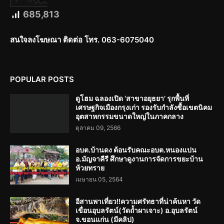
685,813
สนใจลงโฆษณา ติดต่อ โทร. 063-6075040
POPULAR POSTS
ดูโฮม ฉลองเปิด ‘สาขาอยุธยา’ รุกพื้นที่
เศรษฐกิจเมืองกรุงเก่า รองรับกำลังซื้อเขตนิคม
อุตสาหกรรมขนาดใหญ่ในภาคกลาง
ตุลาคม 09, 2566
อบต.บ้านดง ต้อนรับคณะอบต.หนองแปน
อ.มัญจาคีรี ศึกษาดูงานการจัดการขยะบ้าน
ห้วยทราย
เมษายน 05, 2564
อีสานพาเที่ยว!!ความศรัทธาที่น่าค้นหา วัด
เขื่อนอุบลรัตน์(วัดถ้ำผาเจาะ) อ.อุบลรัตน์
จ.ขอนแก่น (มีคลิป)