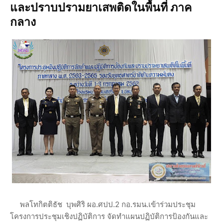
และปราบปรามยาเสพติดในพื้นที่ ภาค
กลาง
พลโทกิตติธัช บุพศิริ ผอ.ศปป.2 กอ.รมน.เข้าร่วมประชุม
โครงการประชุมเชิงปฏิบัติการ จัดทำแผนปฏิบัติการป้องกันและ