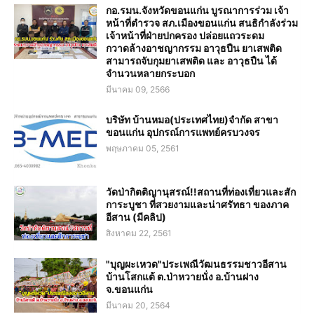
กอ.รมน.จังหวัดขอนแก่น บูรณาการร่วม เจ้า
หน้าที่ตำรวจ สภ.เมืองขอนแก่น สนธิกำลังร่วม
เจ้าหน้าที่ฝ่ายปกครอง ปล่อยแถวระดม
กวาดล้างอาชญากรรม อาวุธปืน ยาเสพติด
สามารถจับกุมยาเสพติด และ อาวุธปืน ได้
จำนวนหลายกระบอก
มีนาคม 09, 2566
บริษัท บ้านหมอ(ประเทศไทย)จำกัด สาขา
ขอนแก่น อุปกรณ์การแพทย์ครบวงจร
พฤษภาคม 05, 2561
วัดป่ากิตติญานุสรณ์!!สถานที่ท่องเที่ยวและสัก
การะบูชา ที่สวยงามและน่าศรัทธา ของภาค
อีสาน (มีคลิป)
สิงหาคม 22, 2561
"บุญผะเหวด"ประเพณีวัฒนธรรมชาวอีสาน
บ้านโสกแต้ ต.ป่าหวายนั่ง อ.บ้านฝาง
จ.ขอนแก่น
มีนาคม 20, 2564