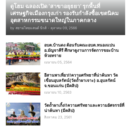
ดูโฮม ฉลองเปิด ‘สาขาอยุธยา’ รุกพื้นที่
เศรษฐกิจเมืองกรุงเก่า รองรับกำลังซื้อเขตนิคม
อุตสาหกรรมขนาดใหญ่ในภาคกลาง
by
สยามไทยแลนด์ นิวส์
-
ตุลาคม 09, 2566
อบต.บ้านดง ต้อนรับคณะอบต.หนองแปน
อ.มัญจาคีรี ศึกษาดูงานการจัดการขยะบ้าน
ห้วยทราย
เมษายน 05, 2564
อีสานพาเที่ยว!!ความศรัทธาที่น่าค้นหา วัด
เขื่อนอุบลรัตน์(วัดถ้ำผาเจาะ) อ.อุบลรัตน์
จ.ขอนแก่น (มีคลิป)
เมษายน 10, 2563
วัดถ้ำผาเกิ้ง!!ความศรัทธาและความอัศจรรย์ที่
น่าค้นหา (มีคลิป)
สิงหาคม 23, 2561