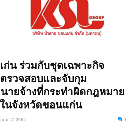
น​ ร่วมกับ​ชุด​เฉพาะกิจ​
รวจสอบ​และ​จับกุม​ ​ ​
นายจ้างที่กระทำ​ผิด​กฎ​หมาย​
​จังหวัด​ขอนแก่น​
าคม 27, 2562
0