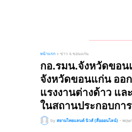
หน้าแรก
ข่าว จ.ขอนแก่น
กอ.รมน.จังหวัด​ขอนแก่
จังหวัด​ขอนแก่น​ ออกต
แรงงาน​ต่างด้าว​ และ
ในสถานประกอบการใน
by
สยามไทยแลนด์ นิวส์ (สื่อออนไลน์)
-
พฤษภ