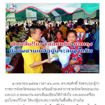
๒ เมษายน ๒๕๖๒ เวลา ๑๖.๐๐น. ดร.สมศักดิ์ จังตระกุล ผู้ว่า
ราชการจังหวัดขอนแก่น พร้อมด้วยเหล่ากาชาดจังหวัดขอนแก่น
และปภ.จ.ขอนแก่น ออกเยี่ยมเยียนให้กำลังใจ และมอบเครื่อง
อุปโภคบริโภค ให้แก่ผู้ประสบวาตภัยในพื้นที่อ.บ้านไผ่