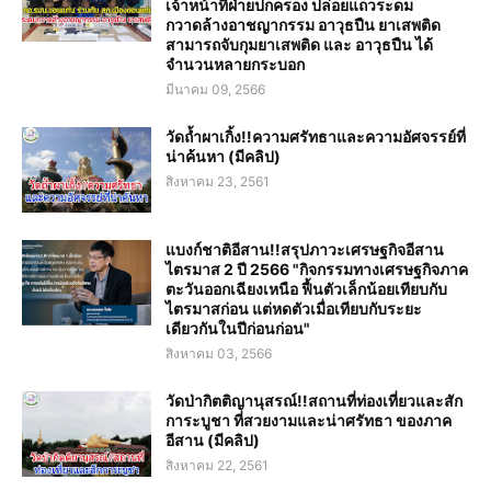
เจ้าหน้าที่ฝ่ายปกครอง ปล่อยแถวระดม
กวาดล้างอาชญากรรม อาวุธปืน ยาเสพติด
สามารถจับกุมยาเสพติด และ อาวุธปืน ได้
จำนวนหลายกระบอก
มีนาคม 09, 2566
วัดถ้ำผาเกิ้ง!!ความศรัทธาและความอัศจรรย์ที่
น่าค้นหา (มีคลิป)
สิงหาคม 23, 2561
แบงก์ชาติอีสาน!!สรุปภาวะเศรษฐกิจอีสาน
ไตรมาส 2 ปี 2566 "กิจกรรมทางเศรษฐกิจภาค
ตะวันออกเฉียงเหนือ ฟื้นตัวเล็กน้อยเทียบกับ
ไตรมาสก่อน แต่หดตัวเมื่อเทียบกับระยะ
เดียวกันในปีก่อนก่อน"
สิงหาคม 03, 2566
วัดป่ากิตติญานุสรณ์!!สถานที่ท่องเที่ยวและสัก
การะบูชา ที่สวยงามและน่าศรัทธา ของภาค
อีสาน (มีคลิป)
สิงหาคม 22, 2561