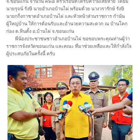
จ.ขอนแก่น จำนวน ๓๖๘ ครัวเรือนที่ได้รับความเสียหาย โดยมี
นายรุจน์ รังษี นายอำเภอบ้านไผ่ พร้อมด้วย นางวรารักษ์ รังษี
นายกกิ่งกาชาดอำเภอบ้านไผ่ และหัวหน้าส่วนราชการ กำนัน
ผู้ใหญ่บ้าน ให้การต้อนรับและอำนวยความสะดวก ณ บ้านโคก
ก่อง ต.หินตั้ง อ.บ้านไผ่ จ.ขอนแก่น
พี่น้องประชาชนชาวอำเภอบ้านไผ่ ขอขอบพระคุณท่านผู้ว่า
ราชการจังหวัดขอนแก่น และคณะ ที่มาช่วยเหลือและให้กำลังใจ
ผู้ประสบภัยในครั้งนี้ ครับ