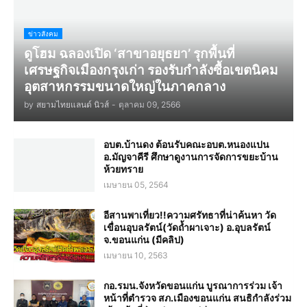
ข่าวสังคม
ดูโฮม ฉลองเปิด ‘สาขาอยุธยา’ รุกพื้นที่
เศรษฐกิจเมืองกรุงเก่า รองรับกำลังซื้อเขตนิคม
อุตสาหกรรมขนาดใหญ่ในภาคกลาง
by
สยามไทยแลนด์ นิวส์
-
ตุลาคม 09, 2566
อบต.บ้านดง ต้อนรับคณะอบต.หนองแปน
อ.มัญจาคีรี ศึกษาดูงานการจัดการขยะบ้าน
ห้วยทราย
เมษายน 05, 2564
อีสานพาเที่ยว!!ความศรัทธาที่น่าค้นหา วัด
เขื่อนอุบลรัตน์(วัดถ้ำผาเจาะ) อ.อุบลรัตน์
จ.ขอนแก่น (มีคลิป)
เมษายน 10, 2563
กอ.รมน.จังหวัดขอนแก่น บูรณาการร่วม เจ้า
หน้าที่ตำรวจ สภ.เมืองขอนแก่น สนธิกำลังร่วม