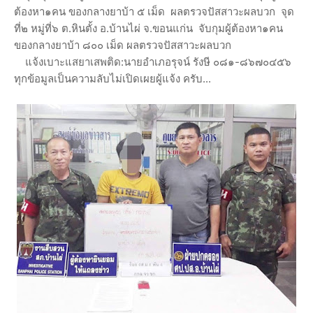
ต้องหา๑คน ของกลางยาบ้า ๕ เม็ด ผลตรวจปัสสาวะผลบวก จุด
ที่๒ หมู่ที่๖ ต.หินตั้ง อ.บ้านไผ่ จ.ขอนแก่น จับกุมผู้ต้องหา๑คน
ของกลางยาบ้า ๘๐๐ เม็ด ผลตรวจปัสสาวะผลบวก
แจ้งเบาะแสยาเสพติด:นายอำเภอรุจน์ รังษี ๐๘๑-๘๖๗๐๔๕๖
ทุกข้อมูลเป็นความลับไม่เปิดเผยผู้แจ้ง ครับ...