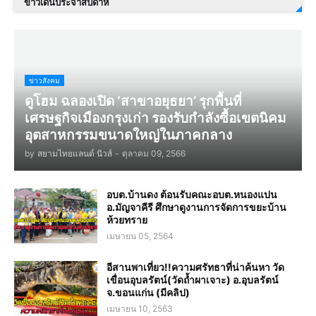
ข่าวเด่นประจำสัปดาห์
ข่าวสังคม
ดูโฮม ฉลองเปิด ‘สาขาอยุธยา’ รุกพื้นที่
เศรษฐกิจเมืองกรุงเก่า รองรับกำลังซื้อเขตนิคม
อุตสาหกรรมขนาดใหญ่ในภาคกลาง
by
สยามไทยแลนด์ นิวส์
-
ตุลาคม 09, 2566
อบต.บ้านดง ต้อนรับคณะอบต.หนองแปน
อ.มัญจาคีรี ศึกษาดูงานการจัดการขยะบ้าน
ห้วยทราย
เมษายน 05, 2564
อีสานพาเที่ยว!!ความศรัทธาที่น่าค้นหา วัด
เขื่อนอุบลรัตน์(วัดถ้ำผาเจาะ) อ.อุบลรัตน์
จ.ขอนแก่น (มีคลิป)
เมษายน 10, 2563