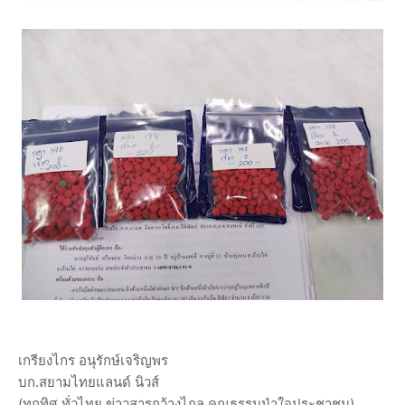
เกรียงไกร อนุรักษ์เจริญพร
บก.สยามไทยแลนด์ นิวส์
(ทุกทิศ ทั่วไทย ข่าวสารกว้างไกล คุณธรรมนำใจประชาชน)