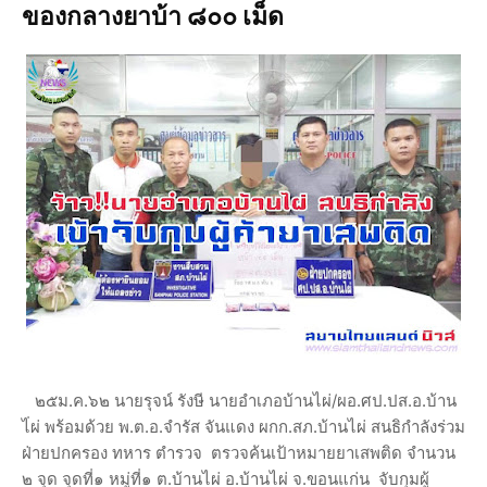
ของกลางยาบ้า ๘๐๐ เม็ด
๒๕ม.ค.๖๒ นายรุจน์ รังษี นายอำเภอบ้านไผ่/ผอ.ศป.ปส.อ.บ้าน
ไ่ผ่ พร้อมด้วย พ.ต.อ.จำรัส จันแดง ผกก.สภ.บ้านไผ่ สนธิกำลังร่วม
ฝ่ายปกครอง ทหาร ตำรวจ ตรวจค้นเป้าหมายยาเสพติด จำนวน
๒ จุด จุดที่๑ หมู่ที่๑ ต.บ้านไผ่ อ.บ้านไผ่ จ.ขอนแก่น จับกุมผู้