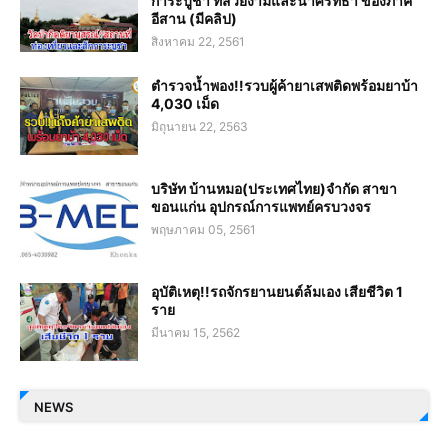
การะบูชา ที่สวยงามและน่าศรัทธา ของภาค
อีสาน (มีคลิป)
สิงหาคม 22, 2561
ตำรวจน้ำพอง!!รวบผู้ค้ายาเสพติดพร้อมยาบ้า
4,030 เม็ด
มิถุนายน 22, 2563
บริษัท บ้านหมอ(ประเทศไทย)จำกัด สาขา
ขอนแก่น อุปกรณ์การแพทย์ครบวงจร
พฤษภาคม 05, 2561
อุบัติเหตุ!!รถจักรยานยนต์ล้มเอง เสียชีวิต 1
ราย
มีนาคม 15, 2562
NEWS