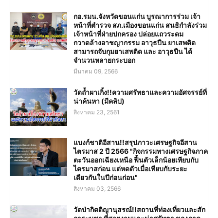
กอ.รมน.จังหวัดขอนแก่น บูรณาการร่วม เจ้า
หน้าที่ตำรวจ สภ.เมืองขอนแก่น สนธิกำลังร่วม
เจ้าหน้าที่ฝ่ายปกครอง ปล่อยแถวระดม
กวาดล้างอาชญากรรม อาวุธปืน ยาเสพติด
สามารถจับกุมยาเสพติด และ อาวุธปืน ได้
จำนวนหลายกระบอก
มีนาคม 09, 2566
วัดถ้ำผาเกิ้ง!!ความศรัทธาและความอัศจรรย์ที่
น่าค้นหา (มีคลิป)
สิงหาคม 23, 2561
แบงก์ชาติอีสาน!!สรุปภาวะเศรษฐกิจอีสาน
ไตรมาส 2 ปี 2566 "กิจกรรมทางเศรษฐกิจภาค
ตะวันออกเฉียงเหนือ ฟื้นตัวเล็กน้อยเทียบกับ
ไตรมาสก่อน แต่หดตัวเมื่อเทียบกับระยะ
เดียวกันในปีก่อนก่อน"
สิงหาคม 03, 2566
วัดป่ากิตติญานุสรณ์!!สถานที่ท่องเที่ยวและสัก