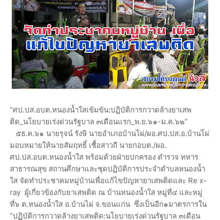
“ศป.ปส.อบต.หนองน้ำใสเข้มข้น:ปฏิบัติการกวาดล้างยาเสพ
ติด_นโยบายเร่งด่วนรัฐบาล ๓เดือนแรก_พ.ย.๖๑-ม.ค.๖๒”
๕ธ.ค.๖๑ นายรุจน์ รังษี นายอำเภอบ้านไผ่/ผอ.ศป.ปส.อ.บ้านไ่ผ่
มอบหมายให้นายสัมฤทธิ์ เชื้อสาวถี นายกอบต./ผอ.
ศป.ปส.อบต.หนองน้ำใส พร้อมด้วยฝ่ายปกครอง ตำรวจ ทหาร
สาธารณสุข สถานศึกษาและชุดปฏิบัติการประจำตำบลหนองน้ำ
ใส จัดทำประชาคมหมู่บ้านเพื่อแก้ไขปัญหายาเสพติดและ Re x-
ray ผู้เกี่ยวข้องกับยาเสพติด ณ บ้านหนองน้ำใส หมู่ที่๔ และหมู่
ที่๖ ต.หนองน้ำใส อ.บ้านไผ่ จ.ขอนแก่น ซึ่งเป็นอีก๑มาตรการใน
“ปฏิบัติการกวาดล้างยาเสพติด:นโยบายเร่งด่วนรัฐบาล ๓เดือน