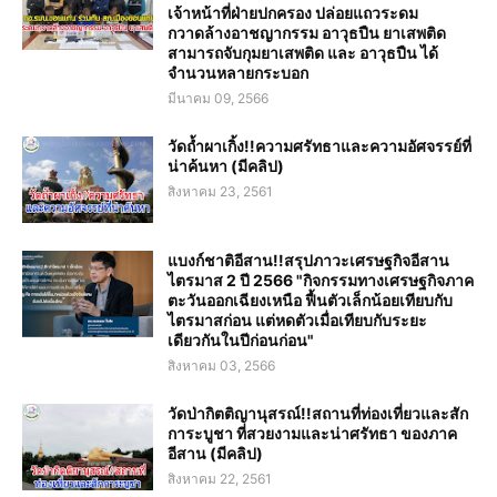
เจ้าหน้าที่ฝ่ายปกครอง ปล่อยแถวระดม
กวาดล้างอาชญากรรม อาวุธปืน ยาเสพติด
สามารถจับกุมยาเสพติด และ อาวุธปืน ได้
จำนวนหลายกระบอก
มีนาคม 09, 2566
วัดถ้ำผาเกิ้ง!!ความศรัทธาและความอัศจรรย์ที่
น่าค้นหา (มีคลิป)
สิงหาคม 23, 2561
แบงก์ชาติอีสาน!!สรุปภาวะเศรษฐกิจอีสาน
ไตรมาส 2 ปี 2566 "กิจกรรมทางเศรษฐกิจภาค
ตะวันออกเฉียงเหนือ ฟื้นตัวเล็กน้อยเทียบกับ
ไตรมาสก่อน แต่หดตัวเมื่อเทียบกับระยะ
เดียวกันในปีก่อนก่อน"
สิงหาคม 03, 2566
วัดป่ากิตติญานุสรณ์!!สถานที่ท่องเที่ยวและสัก
การะบูชา ที่สวยงามและน่าศรัทธา ของภาค
อีสาน (มีคลิป)
สิงหาคม 22, 2561