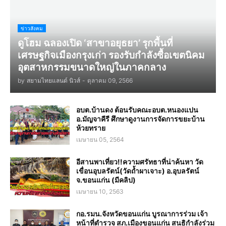
ข่าวสังคม
ดูโฮม ฉลองเปิด ‘สาขาอยุธยา’ รุกพื้นที่
เศรษฐกิจเมืองกรุงเก่า รองรับกำลังซื้อเขตนิคม
อุตสาหกรรมขนาดใหญ่ในภาคกลาง
by
สยามไทยแลนด์ นิวส์
-
ตุลาคม 09, 2566
อบต.บ้านดง ต้อนรับคณะอบต.หนองแปน
อ.มัญจาคีรี ศึกษาดูงานการจัดการขยะบ้าน
ห้วยทราย
เมษายน 05, 2564
อีสานพาเที่ยว!!ความศรัทธาที่น่าค้นหา วัด
เขื่อนอุบลรัตน์(วัดถ้ำผาเจาะ) อ.อุบลรัตน์
จ.ขอนแก่น (มีคลิป)
เมษายน 10, 2563
กอ.รมน.จังหวัดขอนแก่น บูรณาการร่วม เจ้า
หน้าที่ตำรวจ สภ.เมืองขอนแก่น สนธิกำลังร่วม