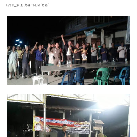
แรก_พ.ย.๖๑-ม.ค.๖๒”