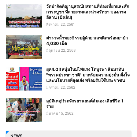
วัดป่ากิตติญานุสรณ์!!สถานที่ท่องเที่ยวและสัก
การะบูชา ที่สวยงามและน่าศรัทธา ของภาค
อีสาน (มีคลิป)
สิงหาคม 22, 2561
ตำรวจน้ำพอง!!รวบผู้ค้ายาเสพติดพร้อมยาบ้า
4,030 เม็ด
มิถุนายน 22, 2563
ยุค4.0!!หนุ่มใหม่ไฟแรง โตบูรพา สิมมาทัน
"พรรคประชาชาติ" มาพร้อมความมุ่งมั่น ตั้งใจ
และนโยบายที่สุดเจ๋ง พร้อมรับใช้ประชาชน
มกราคม 22, 2562
อุบัติเหตุ!!รถจักรยานยนต์ล้มเอง เสียชีวิต 1
ราย
มีนาคม 15, 2562
NEWS