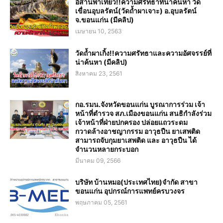
อีสานพาเที่ยว!!ความศรัทธาที่น่าค้นหา วัด
เขื่อนอุบลรัตน์(วัดถ้ำผาเจาะ) อ.อุบลรัตน์
จ.ขอนแก่น (มีคลิป)
เมษายน 10, 2563
วัดถ้ำผาเกิ้ง!!ความศรัทธาและความอัศจรรย์ที่
น่าค้นหา (มีคลิป)
สิงหาคม 23, 2561
กอ.รมน.จังหวัดขอนแก่น บูรณาการร่วม เจ้า
หน้าที่ตำรวจ สภ.เมืองขอนแก่น สนธิกำลังร่วม
เจ้าหน้าที่ฝ่ายปกครอง ปล่อยแถวระดม
กวาดล้างอาชญากรรม อาวุธปืน ยาเสพติด
สามารถจับกุมยาเสพติด และ อาวุธปืน ได้
จำนวนหลายกระบอก
มีนาคม 09, 2566
บริษัท บ้านหมอ(ประเทศไทย)จำกัด สาขา
ขอนแก่น อุปกรณ์การแพทย์ครบวงจร
พฤษภาคม 05, 2561