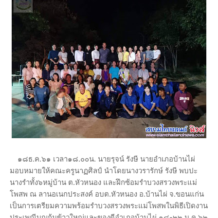
๑๘ธ.ค.๖๑ เวลา๑๘.๐๐น. นายรุจน์ รังษี นายอำเภอบ้านไผ่
มอบหมายให้คณะครูนาฏศิลป์ นำโดยนางวรารักษ์ รังษี พบปะ
นางรำทั้ง๖หมู่บ้าน ต.หัวหนอง และฝึกซ้อมรำบวงสรวงพระแม่
โพสพ ณ ลานอเนกประสงค์ อบต.หัวหนอง อ.บ้านไผ่ จ.ขอนแก่น
เป็นการเตรียมความพร้อมรำบวงสรวงพระแม่โพสพในพิธีเปิดงาน
ประเพณีบุญกุ้มข้าวใหญ่และของดีอำเภอบ้านไผ่ ๑๘-๒๒ ม.ค.๖๒