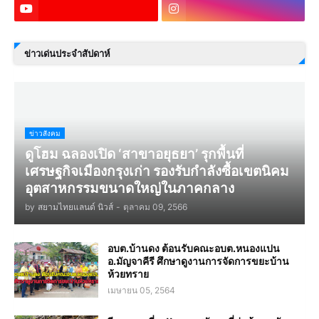
ข่าวเด่นประจำสัปดาห์
ข่าวสังคม
ดูโฮม ฉลองเปิด ‘สาขาอยุธยา’ รุกพื้นที่
เศรษฐกิจเมืองกรุงเก่า รองรับกำลังซื้อเขตนิคม
อุตสาหกรรมขนาดใหญ่ในภาคกลาง
by
สยามไทยแลนด์ นิวส์
-
ตุลาคม 09, 2566
อบต.บ้านดง ต้อนรับคณะอบต.หนองแปน
อ.มัญจาคีรี ศึกษาดูงานการจัดการขยะบ้าน
ห้วยทราย
เมษายน 05, 2564