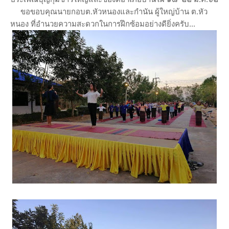
ขอขอบคุณนายกอบต.หัวหนองและกำนัน ผู้ใหญ่บ้าน ต.หัว
หนอง ที่อำนวยความสะดวกในการฝึกซ้อมอย่างดียิ่งครับ...