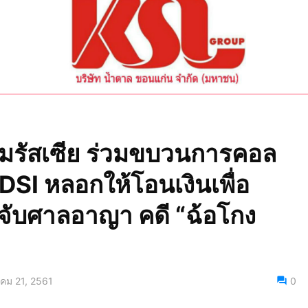
ุ่มรัสเซีย ร่วมขบวนการคอล
น DSI หลอกให้โอนเงินเพื่อ
ับศาลอาญา คดี “ฉ้อโกง
าคม 21, 2561
0