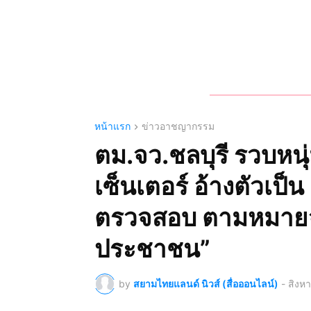
หน้าแรก
ข่าวอาชญากรรม
ตม.จว.ชลบุรี รวบหน
เซ็นเตอร์ อ้างตัวเป็
ตรวจสอบ ตามหมายจ
ประชาชน”
by
สยามไทยแลนด์ นิวส์ (สื่อออนไลน์)
-
สิงห