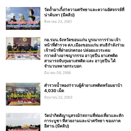
วัดถ้ำผาเกิ้ง!!ความศรัทธาและความอัศจรรย์ที่
น่าค้นหา (มีคลิป)
สิงหาคม 23, 2561
กอ.รมน.จังหวัดขอนแก่น บูรณาการร่วม เจ้า
หน้าที่ตำรวจ สภ.เมืองขอนแก่น สนธิกำลังร่วม
เจ้าหน้าที่ฝ่ายปกครอง ปล่อยแถวระดม
กวาดล้างอาชญากรรม อาวุธปืน ยาเสพติด
สามารถจับกุมยาเสพติด และ อาวุธปืน ได้
จำนวนหลายกระบอก
มีนาคม 09, 2566
ตำรวจน้ำพอง!!รวบผู้ค้ายาเสพติดพร้อมยาบ้า
4,030 เม็ด
มิถุนายน 22, 2563
วัดป่ากิตติญานุสรณ์!!สถานที่ท่องเที่ยวและสัก
การะบูชา ที่สวยงามและน่าศรัทธา ของภาค
อีสาน (มีคลิป)