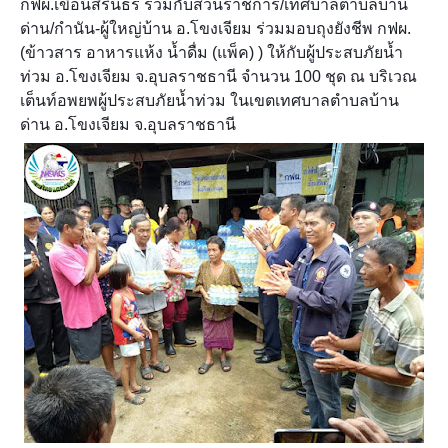
กฟผ.เขื่อนสิรินธร ร่วมกับส่วนราชการ/เทศบาลตำบลบ้าน
ด่าน/กำนัน-ผู้ใหญ่บ้าน อ.โขงเจียม ร่วมมอบถุงยังชีพ กฟผ.
(ข้าวสาร อาหารแห้ง น้ำดื่ม (แพ็ค) ) ให้กับผู้ประสบภัยน
ท่วม อ.โขงเจียม จ.อุบลราชธานี จำนวน 100 ชุด ณ บริเวณ
เต็นท์อพยพผู้ประสบภัยน้ำท่วม ในเขตเทศบาลตำบลบ้าน
ด่าน อ.โขงเจียม จ.อุบลราชธานี