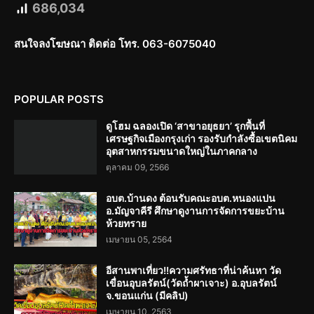
686,034
สนใจลงโฆษณา ติดต่อ โทร. 063-6075040
POPULAR POSTS
ดูโฮม ฉลองเปิด ‘สาขาอยุธยา’ รุกพื้นที่
เศรษฐกิจเมืองกรุงเก่า รองรับกำลังซื้อเขตนิคม
อุตสาหกรรมขนาดใหญ่ในภาคกลาง
ตุลาคม 09, 2566
อบต.บ้านดง ต้อนรับคณะอบต.หนองแปน
อ.มัญจาคีรี ศึกษาดูงานการจัดการขยะบ้าน
ห้วยทราย
เมษายน 05, 2564
อีสานพาเที่ยว!!ความศรัทธาที่น่าค้นหา วัด
เขื่อนอุบลรัตน์(วัดถ้ำผาเจาะ) อ.อุบลรัตน์
จ.ขอนแก่น (มีคลิป)
เมษายน 10, 2563