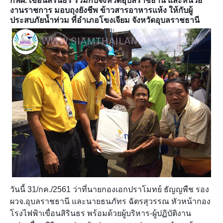
กฟผ. เขื่อนสิรินธร ร่วมกับจังหวัดอุบลราชธานี และหน่วย
งานราชการ มอบถุงยังชีพ ข้าวสารอาหารแห้ง ให้กับผู้
ประสบภัยน้ำท่วม ที่อำเภอโขงเจียม จังหวัดอุบลราชธานี
วันนี้ 31/กค./2561 ว่าที่นายกองเอกปราโมทย์ ธัญญพืช รอง
ผวจ.อุบลราชธานี และนายธนภัทร ฉัตรสุวรรณ หัวหน้ากอง
โรงไฟฟ้าเขื่อนสิรินธร พร้อมด้วยผู้บริหาร-ผู้ปฏิบัติงาน