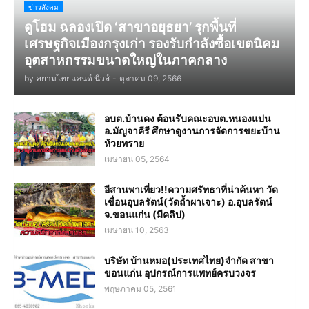
ข่าวสังคม
ดูโฮม ฉลองเปิด ‘สาขาอยุธยา’ รุกพื้นที่
เศรษฐกิจเมืองกรุงเก่า รองรับกำลังซื้อเขตนิคม
อุตสาหกรรมขนาดใหญ่ในภาคกลาง
by
สยามไทยแลนด์ นิวส์
-
ตุลาคม 09, 2566
อบต.บ้านดง ต้อนรับคณะอบต.หนองแปน
อ.มัญจาคีรี ศึกษาดูงานการจัดการขยะบ้าน
ห้วยทราย
เมษายน 05, 2564
อีสานพาเที่ยว!!ความศรัทธาที่น่าค้นหา วัด
เขื่อนอุบลรัตน์(วัดถ้ำผาเจาะ) อ.อุบลรัตน์
จ.ขอนแก่น (มีคลิป)
เมษายน 10, 2563
บริษัท บ้านหมอ(ประเทศไทย)จำกัด สาขา
ขอนแก่น อุปกรณ์การแพทย์ครบวงจร
พฤษภาคม 05, 2561