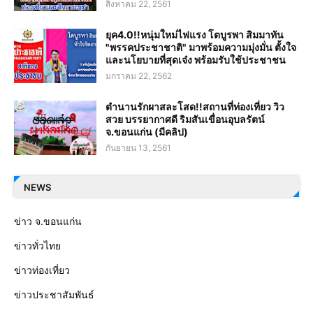
สิงหาคม 22, 2561
ยุค4.0!!หนุ่มใหม่ไฟแรง โตบูรพา สิมมาทัน
"พรรคประชาชาติ" มาพร้อมความมุ่งมั่น ตั้งใจ
และนโยบายที่สุดเจ๋ง พร้อมรับใช้ประชาชน
มกราคม 22, 2562
ตำนานรักผาสละโสด!!สถานที่ท่องเที่ยว วิว
สวย บรรยากาศดี ริมสันเขื่อนอุบลรัตน์
จ.ขอนแก่น (มีคลิป)
กันยายน 13, 2561
NEWS
ข่าว จ.ขอนแก่น
ข่าวทั่วไทย
ข่าวท่องเที่ยว
ข่าวประชาสัมพันธ์