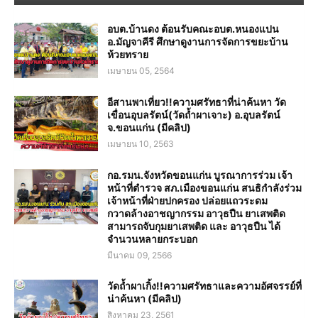
อบต.บ้านดง ต้อนรับคณะอบต.หนองแปน
อ.มัญจาคีรี ศึกษาดูงานการจัดการขยะบ้าน
ห้วยทราย
เมษายน 05, 2564
อีสานพาเที่ยว!!ความศรัทธาที่น่าค้นหา วัด
เขื่อนอุบลรัตน์(วัดถ้ำผาเจาะ) อ.อุบลรัตน์
จ.ขอนแก่น (มีคลิป)
เมษายน 10, 2563
กอ.รมน.จังหวัดขอนแก่น บูรณาการร่วม เจ้า
หน้าที่ตำรวจ สภ.เมืองขอนแก่น สนธิกำลังร่วม
เจ้าหน้าที่ฝ่ายปกครอง ปล่อยแถวระดม
กวาดล้างอาชญากรรม อาวุธปืน ยาเสพติด
สามารถจับกุมยาเสพติด และ อาวุธปืน ได้
จำนวนหลายกระบอก
มีนาคม 09, 2566
วัดถ้ำผาเกิ้ง!!ความศรัทธาและความอัศจรรย์ที่
น่าค้นหา (มีคลิป)
สิงหาคม 23, 2561