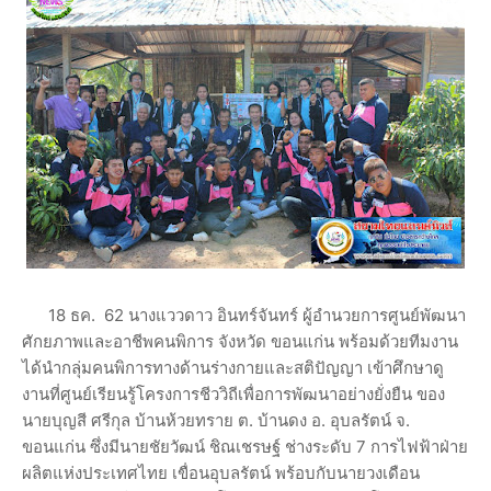
18 ธค. 62 นางแววดาว อินทร์จันทร์ ผู้อำนวยการศูนย์พัฒนา
ศักยภาพและอาชีพคนพิการ จังหวัด ขอนแก่น พร้อมด้วยทีมงาน
ได้นำกลุ่มคนพิการทางด้านร่างกายและสติปัญญา เข้าศึกษาดู
งานที่ศูนย์เรียนรู้โครงการชีววิถีเพื่อการพัฒนาอย่างยั่งยืน ของ
นายบุญสี ศรีกุล บ้านห้วยทราย ต. บ้านดง อ. อุบลรัตน์ จ.
ขอนแก่น ซึ่งมีนายชัยวัฒน์ ชิณเชรษฐ์ ช่างระดับ 7 การไฟฟ้าฝ่าย
ผลิตแห่งประเทศไทย เขื่อนอุบลรัตน์ พร้อบกับนายวงเดือน