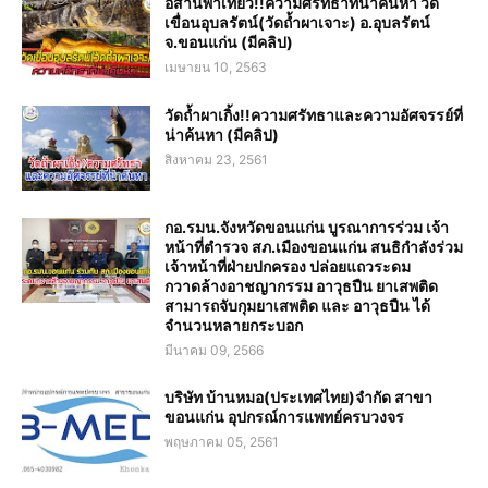
อีสานพาเที่ยว!!ความศรัทธาที่น่าค้นหา วัด
เขื่อนอุบลรัตน์(วัดถ้ำผาเจาะ) อ.อุบลรัตน์
จ.ขอนแก่น (มีคลิป)
เมษายน 10, 2563
วัดถ้ำผาเกิ้ง!!ความศรัทธาและความอัศจรรย์ที่
น่าค้นหา (มีคลิป)
สิงหาคม 23, 2561
กอ.รมน.จังหวัดขอนแก่น บูรณาการร่วม เจ้า
หน้าที่ตำรวจ สภ.เมืองขอนแก่น สนธิกำลังร่วม
เจ้าหน้าที่ฝ่ายปกครอง ปล่อยแถวระดม
กวาดล้างอาชญากรรม อาวุธปืน ยาเสพติด
สามารถจับกุมยาเสพติด และ อาวุธปืน ได้
จำนวนหลายกระบอก
มีนาคม 09, 2566
บริษัท บ้านหมอ(ประเทศไทย)จำกัด สาขา
ขอนแก่น อุปกรณ์การแพทย์ครบวงจร
พฤษภาคม 05, 2561