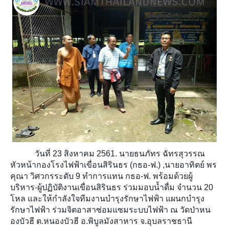
วันที่ 23 สิงหาคม 2561. นายธนภัทร ฉัทรสุวรรณ
หัวหน้ากองโรงไฟฟ้าเขื่อนสิรินธร (กธอ-ฟ.) ,นายอาทิตย์ พร
คุณา วิศวกรระดับ 9 ทำการแทน กธอ-ฟ. พร้อมด้วยผู้
บริหาร-ผู้ปฏิบัติงานเขื่อนสิรินธร ร่วมมอบน้ำดื่ม จำนวน 20
โหล และให้กำลังใจทีมงานบำรุงรักษาไฟฟ้า แผนกบำรุง
รักษาไฟฟ้า ร่วมจิตอาสาซ่อมแซมระบบไฟฟ้า ณ วัดป่าหน
องบัวฮี ต.หนองบัวฮี อ.พิบูลมังสาหาร จ.อุบลราชธานี