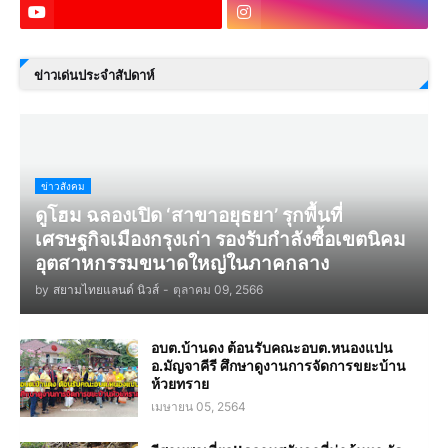
ข่าวเด่นประจำสัปดาห์
ข่าวสังคม
ดูโฮม ฉลองเปิด ‘สาขาอยุธยา’ รุกพื้นที่
เศรษฐกิจเมืองกรุงเก่า รองรับกำลังซื้อเขตนิคม
อุตสาหกรรมขนาดใหญ่ในภาคกลาง
by
สยามไทยแลนด์ นิวส์
-
ตุลาคม 09, 2566
อบต.บ้านดง ต้อนรับคณะอบต.หนองแปน
อ.มัญจาคีรี ศึกษาดูงานการจัดการขยะบ้าน
ห้วยทราย
เมษายน 05, 2564