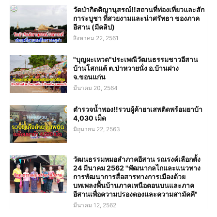
วัดป่ากิตติญานุสรณ์!!สถานที่ท่องเที่ยวและสัก
การะบูชา ที่สวยงามและน่าศรัทธา ของภาค
อีสาน (มีคลิป)
สิงหาคม 22, 2561
"บุญผะเหวด"ประเพณีวัฒนธรรมชาวอีสาน
บ้านโสกแต้ ต.ป่าหวายนั่ง อ.บ้านฝาง
จ.ขอนแก่น
มีนาคม 20, 2564
ตำรวจน้ำพอง!!รวบผู้ค้ายาเสพติดพร้อมยาบ้า
4,030 เม็ด
มิถุนายน 22, 2563
วัฒนธรรมหมอลำภาคอีสาน รณรงค์เลือกตั้ง
24 มีนาคม 2562 "พัฒนากลไกและแนวทาง
การพัฒนาการสื่อสารทางการเมืองด้วย
บทเพลงพื้นบ้านภาคเหนือตอนบนและภาค
อีสานเพื่อความปรองดองและความสามัคคี"
มีนาคม 12, 2562