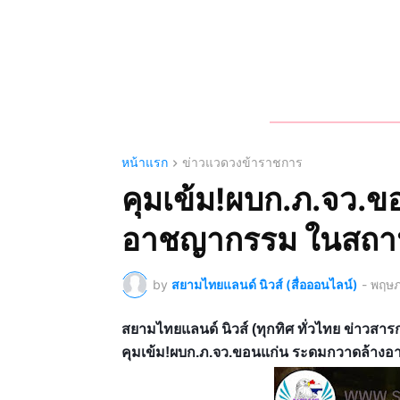
หน้าแรก
ข่าวแวดวงข้าราชการ
คุมเข้ม!ผบก.ภ.จว.
อาชญากรรม ในสถา
by
สยามไทยแลนด์ นิวส์ (สื่อออนไลน์)
-
พฤษภ
สยามไทยแลนด์ นิวส์ (ทุกทิศ ทั่วไทย ข่าว
คุมเข้ม!ผบก.ภ.จว.ขอนแก่น ระดมกวาดล้าง