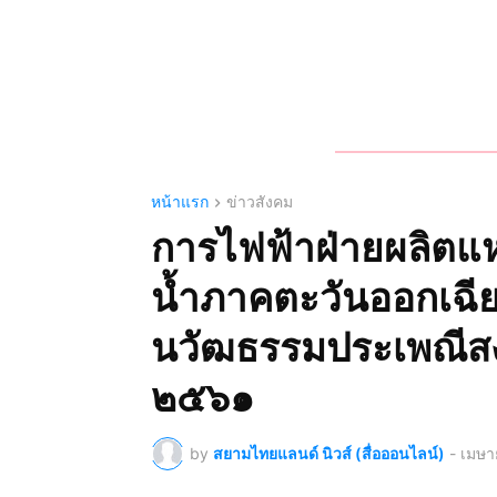
หน้าแรก
ข่าวสังคม
การไฟฟ้าฝ่ายผลิตแห
น้ำภาคตะวันออกเฉีย
นวัฒธรรมประเพณีสง
๒๕๖๑
by
สยามไทยแลนด์ นิวส์ (สื่อออนไลน์)
-
เมษา