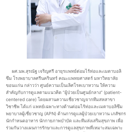
ผศ.นพ.สุรณัฐ เจริญศรี อายุรแพทย์ต่อมไร้ท่อและเมตาบอลิ
ซึม โรงพยาบาลศรีนครินทร์ คณะแพทยศาสตร์ มหาวิทยาลัย
ขอนแก่น กล่าวว่า ศูนย์ความเป็นเลิศโรคเบาหวาน ให้ความ
สำคัญกับการดูแลตามแนวคิด “ผู้ป่วยเป็นศูนย์กลาง” (patient-
centered care) โดยผสานความเชี่ยวชาญจากทีมสหสาขา
วิชาชีพ ได้แก่ แพทย์เฉพาะทางด้านต่อมไร้ท่อและเมตาบอลิซึม
พยาบาลผู้เชี่ยวชาญ (APN) ด้านการดูแลผู้ป่วยเบาหวาน เภสัชกร
นักกำหนดอาหาร นักกายภาพบำบัด และทีมส่งเสริมสุขภาพ เพื่อ
ร่วมกันวางแผนการรักษาและการดูแลสุขภาพที่เหมาะสมเฉพาะ