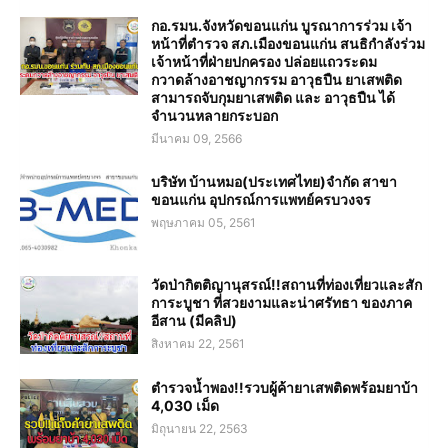
กอ.รมน.จังหวัดขอนแก่น บูรณาการร่วม เจ้า
หน้าที่ตำรวจ สภ.เมืองขอนแก่น สนธิกำลังร่วม
เจ้าหน้าที่ฝ่ายปกครอง ปล่อยแถวระดม
กวาดล้างอาชญากรรม อาวุธปืน ยาเสพติด
สามารถจับกุมยาเสพติด และ อาวุธปืน ได้
จำนวนหลายกระบอก
มีนาคม 09, 2566
บริษัท บ้านหมอ(ประเทศไทย)จำกัด สาขา
ขอนแก่น อุปกรณ์การแพทย์ครบวงจร
พฤษภาคม 05, 2561
วัดป่ากิตติญานุสรณ์!!สถานที่ท่องเที่ยวและสัก
การะบูชา ที่สวยงามและน่าศรัทธา ของภาค
อีสาน (มีคลิป)
สิงหาคม 22, 2561
ตำรวจน้ำพอง!!รวบผู้ค้ายาเสพติดพร้อมยาบ้า
4,030 เม็ด
มิถุนายน 22, 2563