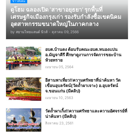
ข่าวสังคม
ดูโฮม ฉลองเปิด ‘สาขาอยุธยา’ รุกพื้นที่
เศรษฐกิจเมืองกรุงเก่า รองรับกำลังซื้อเขตนิคม
อุตสาหกรรมขนาดใหญ่ในภาคกลาง
by
สยามไทยแลนด์ นิวส์
-
ตุลาคม 09, 2566
อบต.บ้านดง ต้อนรับคณะอบต.หนองแปน
อ.มัญจาคีรี ศึกษาดูงานการจัดการขยะบ้าน
ห้วยทราย
เมษายน 05, 2564
อีสานพาเที่ยว!!ความศรัทธาที่น่าค้นหา วัด
เขื่อนอุบลรัตน์(วัดถ้ำผาเจาะ) อ.อุบลรัตน์
จ.ขอนแก่น (มีคลิป)
เมษายน 10, 2563
วัดถ้ำผาเกิ้ง!!ความศรัทธาและความอัศจรรย์ที่
น่าค้นหา (มีคลิป)
สิงหาคม 23, 2561