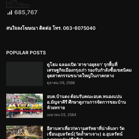
685,767
สนใจลงโฆษณา ติดต่อ โทร. 063-6075040
POPULAR POSTS
ดูโฮม ฉลองเปิด ‘สาขาอยุธยา’ รุกพื้นที่
เศรษฐกิจเมืองกรุงเก่า รองรับกำลังซื้อเขตนิคม
อุตสาหกรรมขนาดใหญ่ในภาคกลาง
ตุลาคม 09, 2566
อบต.บ้านดง ต้อนรับคณะอบต.หนองแปน
อ.มัญจาคีรี ศึกษาดูงานการจัดการขยะบ้าน
ห้วยทราย
เมษายน 05, 2564
อีสานพาเที่ยว!!ความศรัทธาที่น่าค้นหา วัด
เขื่อนอุบลรัตน์(วัดถ้ำผาเจาะ) อ.อุบลรัตน์