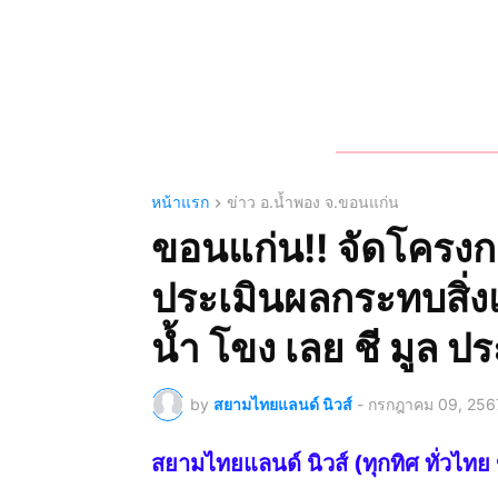
หน้าแรก
ข่าว อ.น้ำพอง จ.ขอนแก่น
ขอนแก่น!! จัดโคร
ประเมินผลกระทบสิ่ง
น้ำ โขง เลย ชี มูล 
by
สยามไทยแลนด์ นิวส์
-
กรกฎาคม 09, 256
สยามไทยแลนด์ นิวส์ (ทุกทิศ ทั่ว