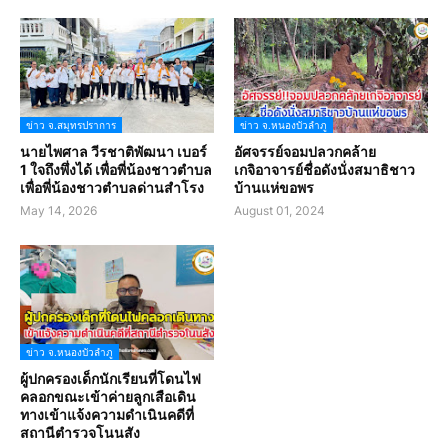
ข่าว จ.สมุทรปราการ
ข่าว จ.หนองบัวลำภู
นายไพศาล วีรชาติพัฒนา เบอร์
อัศจรรย์จอมปลวกคล้าย
1 ใจถึงพึ่งได้ เพื่อพี่น้องชาวตำบล
เกจิอาจารย์ชื่อดังนั่งสมาธิชาว
เพื่อพี่น้องชาวตำบลด่านสำโรง
บ้านแห่ขอพร
May 14, 2026
August 01, 2024
ข่าว จ.หนองบัวลำภู
ผู้ปกครองเด็กนักเรียนที่โดนไฟ
คลอกขณะเข้าค่ายลูกเสือเดิน
ทางเข้าแจ้งความดำเนินคดีที่
สถานีตำรวจโนนสัง