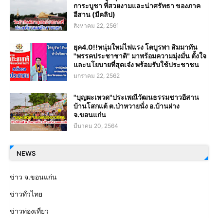
การะบูชา ที่สวยงามและน่าศรัทธา ของภาค
อีสาน (มีคลิป)
สิงหาคม 22, 2561
ยุค4.0!!หนุ่มใหม่ไฟแรง โตบูรพา สิมมาทัน
"พรรคประชาชาติ" มาพร้อมความมุ่งมั่น ตั้งใจ
และนโยบายที่สุดเจ๋ง พร้อมรับใช้ประชาชน
มกราคม 22, 2562
"บุญผะเหวด"ประเพณีวัฒนธรรมชาวอีสาน
บ้านโสกแต้ ต.ป่าหวายนั่ง อ.บ้านฝาง
จ.ขอนแก่น
มีนาคม 20, 2564
NEWS
ข่าว จ.ขอนแก่น
ข่าวทั่วไทย
ข่าวท่องเที่ยว