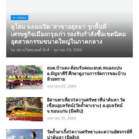
ข่าวสังคม
ดูโฮม ฉลองเปิด ‘สาขาอยุธยา’ รุกพื้นที่
เศรษฐกิจเมืองกรุงเก่า รองรับกำลังซื้อเขตนิคม
อุตสาหกรรมขนาดใหญ่ในภาคกลาง
by
สยามไทยแลนด์ นิวส์
-
ตุลาคม 09, 2566
อบต.บ้านดง ต้อนรับคณะอบต.หนองแปน
อ.มัญจาคีรี ศึกษาดูงานการจัดการขยะบ้าน
ห้วยทราย
เมษายน 05, 2564
อีสานพาเที่ยว!!ความศรัทธาที่น่าค้นหา วัด
เขื่อนอุบลรัตน์(วัดถ้ำผาเจาะ) อ.อุบลรัตน์
จ.ขอนแก่น (มีคลิป)
เมษายน 10, 2563
วัดถ้ำผาเกิ้ง!!ความศรัทธาและความอัศจรรย์ที่
น่าค้นหา (มีคลิป)