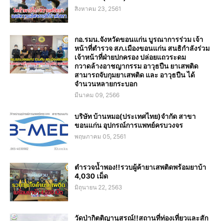
สิงหาคม 23, 2561
กอ.รมน.จังหวัดขอนแก่น บูรณาการร่วม เจ้า
หน้าที่ตำรวจ สภ.เมืองขอนแก่น สนธิกำลังร่วม
เจ้าหน้าที่ฝ่ายปกครอง ปล่อยแถวระดม
กวาดล้างอาชญากรรม อาวุธปืน ยาเสพติด
สามารถจับกุมยาเสพติด และ อาวุธปืน ได้
จำนวนหลายกระบอก
มีนาคม 09, 2566
บริษัท บ้านหมอ(ประเทศไทย)จำกัด สาขา
ขอนแก่น อุปกรณ์การแพทย์ครบวงจร
พฤษภาคม 05, 2561
ตำรวจน้ำพอง!!รวบผู้ค้ายาเสพติดพร้อมยาบ้า
4,030 เม็ด
มิถุนายน 22, 2563
วัดป่ากิตติญานุสรณ์!!สถานที่ท่องเที่ยวและสัก