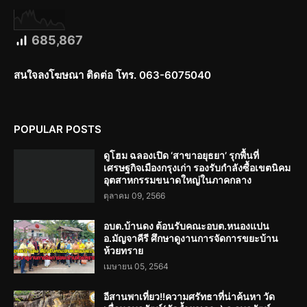
685,867
สนใจลงโฆษณา ติดต่อ โทร. 063-6075040
POPULAR POSTS
ดูโฮม ฉลองเปิด ‘สาขาอยุธยา’ รุกพื้นที่
เศรษฐกิจเมืองกรุงเก่า รองรับกำลังซื้อเขตนิคม
อุตสาหกรรมขนาดใหญ่ในภาคกลาง
ตุลาคม 09, 2566
อบต.บ้านดง ต้อนรับคณะอบต.หนองแปน
อ.มัญจาคีรี ศึกษาดูงานการจัดการขยะบ้าน
ห้วยทราย
เมษายน 05, 2564
อีสานพาเที่ยว!!ความศรัทธาที่น่าค้นหา วัด