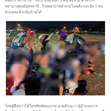
คลอกร่างกาย 50 - 60% ขณะที่อีก 3 คน ส่งรักษาตัวที่โรง
พยาบาลศูนย์อุดรธานี , โรงพยาบาลอำเภอโนนสัง และอีก 1 คน
ทำแผลแล้วกลับบ้านได้
โดยผู้สื่อข่าวได้โทรศัพท์สอบถาม นายสำเนา ฯ ผู้อำนวยการ