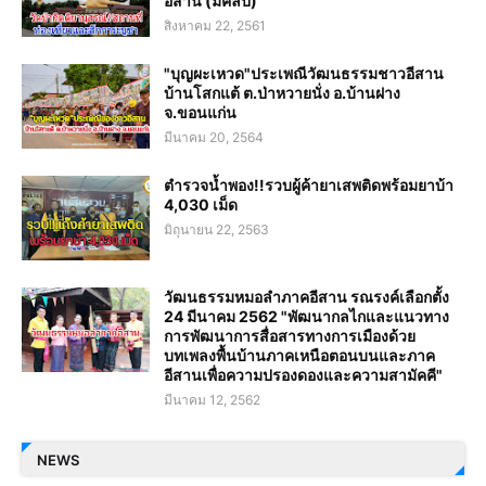
อีสาน (มีคลิป)
สิงหาคม 22, 2561
"บุญผะเหวด"ประเพณีวัฒนธรรมชาวอีสาน
บ้านโสกแต้ ต.ป่าหวายนั่ง อ.บ้านฝาง
จ.ขอนแก่น
มีนาคม 20, 2564
ตำรวจน้ำพอง!!รวบผู้ค้ายาเสพติดพร้อมยาบ้า
4,030 เม็ด
มิถุนายน 22, 2563
วัฒนธรรมหมอลำภาคอีสาน รณรงค์เลือกตั้ง
24 มีนาคม 2562 "พัฒนากลไกและแนวทาง
การพัฒนาการสื่อสารทางการเมืองด้วย
บทเพลงพื้นบ้านภาคเหนือตอนบนและภาค
อีสานเพื่อความปรองดองและความสามัคคี"
มีนาคม 12, 2562
NEWS