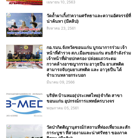
เมษายน 10, 2563
วัดถ้ำผาเกิ้ง!!ความศรัทธาและความอัศจรรย์ที่
น่าค้นหา (มีคลิป)
สิงหาคม 23, 2561
กอ.รมน.จังหวัดขอนแก่น บูรณาการร่วม เจ้า
หน้าที่ตำรวจ สภ.เมืองขอนแก่น สนธิกำลังร่วม
เจ้าหน้าที่ฝ่ายปกครอง ปล่อยแถวระดม
กวาดล้างอาชญากรรม อาวุธปืน ยาเสพติด
สามารถจับกุมยาเสพติด และ อาวุธปืน ได้
จำนวนหลายกระบอก
มีนาคม 09, 2566
บริษัท บ้านหมอ(ประเทศไทย)จำกัด สาขา
ขอนแก่น อุปกรณ์การแพทย์ครบวงจร
พฤษภาคม 05, 2561
วัดป่ากิตติญานุสรณ์!!สถานที่ท่องเที่ยวและสัก
การะบูชา ที่สวยงามและน่าศรัทธา ของภาค