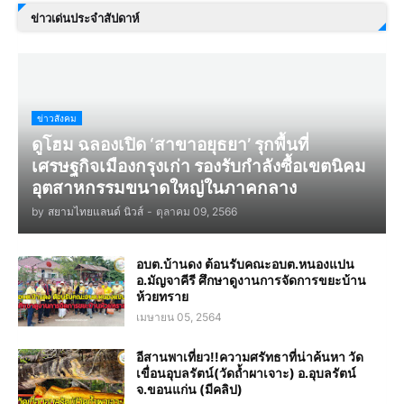
ข่าวเด่นประจำสัปดาห์
ข่าวสังคม
ดูโฮม ฉลองเปิด ‘สาขาอยุธยา’ รุกพื้นที่
เศรษฐกิจเมืองกรุงเก่า รองรับกำลังซื้อเขตนิคม
อุตสาหกรรมขนาดใหญ่ในภาคกลาง
by
สยามไทยแลนด์ นิวส์
-
ตุลาคม 09, 2566
อบต.บ้านดง ต้อนรับคณะอบต.หนองแปน
อ.มัญจาคีรี ศึกษาดูงานการจัดการขยะบ้าน
ห้วยทราย
เมษายน 05, 2564
อีสานพาเที่ยว!!ความศรัทธาที่น่าค้นหา วัด
เขื่อนอุบลรัตน์(วัดถ้ำผาเจาะ) อ.อุบลรัตน์
จ.ขอนแก่น (มีคลิป)