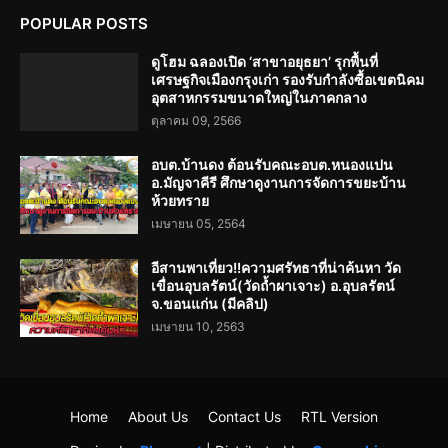
POPULAR POSTS
ดูโฮม ฉลองเปิด ‘สาขาอยุธยา’ รุกพื้นที่
เศรษฐกิจเมืองกรุงเก่า รองรับกำลังซื้อเขตนิคม
อุตสาหกรรมขนาดใหญ่ในภาคกลาง
ตุลาคม 09, 2566
อบต.บ้านดง ต้อนรับคณะอบต.หนองแปน
อ.มัญจาคีรี ศึกษาดูงานการจัดการขยะบ้าน
ห้วยทราย
เมษายน 05, 2564
อีสานพาเที่ยว!!ความศรัทธาที่น่าค้นหา วัด
เขื่อนอุบลรัตน์(วัดถ้ำผาเจาะ) อ.อุบลรัตน์
จ.ขอนแก่น (มีคลิป)
เมษายน 10, 2563
Home
About Us
Contact Us
RTL Version