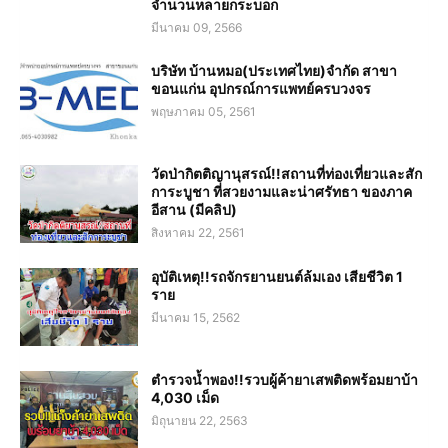
จำนวนหลายกระบอก
มีนาคม 09, 2566
บริษัท บ้านหมอ(ประเทศไทย)จำกัด สาขา
ขอนแก่น อุปกรณ์การแพทย์ครบวงจร
พฤษภาคม 05, 2561
วัดป่ากิตติญานุสรณ์!!สถานที่ท่องเที่ยวและสัก
การะบูชา ที่สวยงามและน่าศรัทธา ของภาค
อีสาน (มีคลิป)
สิงหาคม 22, 2561
อุบัติเหตุ!!รถจักรยานยนต์ล้มเอง เสียชีวิต 1
ราย
มีนาคม 15, 2562
ตำรวจน้ำพอง!!รวบผู้ค้ายาเสพติดพร้อมยาบ้า
4,030 เม็ด
มิถุนายน 22, 2563