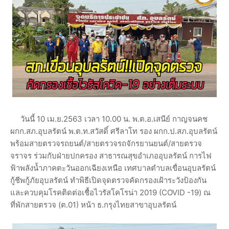
วันนี้ 10 เม.ย.2563 เวลา 10.00 น. พ.ต.อ.เสนีย์ กาญจนคช
ผกก.สภ.อุบลรัตน์ พ.ต.ท.สวัสดิ์ ศรีลาโท รอง ผกก.ป.สภ.อุบลรัตน์
พร้อมสายตรวจรถยนต์/สายตรวจรถจักรยานยนต์/สายตรวจ
จราจร ร่วมกับฝ่ายปกครอง สาธารณสุขอำเภออุบลรัตน์ การไฟ
ฟ้าพลังนํ้าภาคตะวันออกเฉียงเหนือ เทศบาลตำบลเขื่อนอุบลรัตน์
กู้ชีพกู้ภัยอุบลรัตน์ ทำพิธีเปิดจุดตรวจคัดกรองเฝ้าระวังป้องกัน
และควบคุมโรคติดต่อเชื้อไวรัสโคโรน่า 2019 (COVID -19) ณ
ที่พักสายตรวจ (ต.01) หน้า ธ.กรุงไทยสาขาอุบลรัตน์