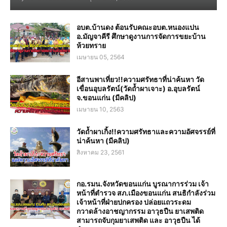
อบต.บ้านดง ต้อนรับคณะอบต.หนองแปน
อ.มัญจาคีรี ศึกษาดูงานการจัดการขยะบ้าน
ห้วยทราย
เมษายน 05, 2564
อีสานพาเที่ยว!!ความศรัทธาที่น่าค้นหา วัด
เขื่อนอุบลรัตน์(วัดถ้ำผาเจาะ) อ.อุบลรัตน์
จ.ขอนแก่น (มีคลิป)
เมษายน 10, 2563
วัดถ้ำผาเกิ้ง!!ความศรัทธาและความอัศจรรย์ที่
น่าค้นหา (มีคลิป)
สิงหาคม 23, 2561
กอ.รมน.จังหวัดขอนแก่น บูรณาการร่วม เจ้า
หน้าที่ตำรวจ สภ.เมืองขอนแก่น สนธิกำลังร่วม
เจ้าหน้าที่ฝ่ายปกครอง ปล่อยแถวระดม
กวาดล้างอาชญากรรม อาวุธปืน ยาเสพติด
สามารถจับกุมยาเสพติด และ อาวุธปืน ได้