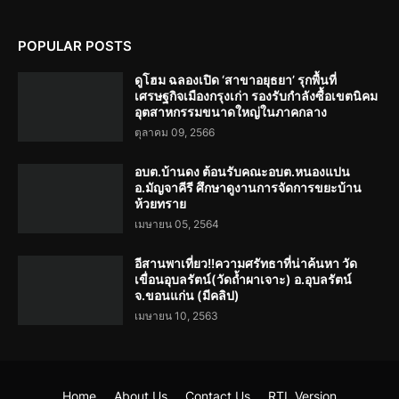
POPULAR POSTS
ดูโฮม ฉลองเปิด ‘สาขาอยุธยา’ รุกพื้นที่
เศรษฐกิจเมืองกรุงเก่า รองรับกำลังซื้อเขตนิคม
อุตสาหกรรมขนาดใหญ่ในภาคกลาง
ตุลาคม 09, 2566
อบต.บ้านดง ต้อนรับคณะอบต.หนองแปน
อ.มัญจาคีรี ศึกษาดูงานการจัดการขยะบ้าน
ห้วยทราย
เมษายน 05, 2564
อีสานพาเที่ยว!!ความศรัทธาที่น่าค้นหา วัด
เขื่อนอุบลรัตน์(วัดถ้ำผาเจาะ) อ.อุบลรัตน์
จ.ขอนแก่น (มีคลิป)
เมษายน 10, 2563
Home
About Us
Contact Us
RTL Version