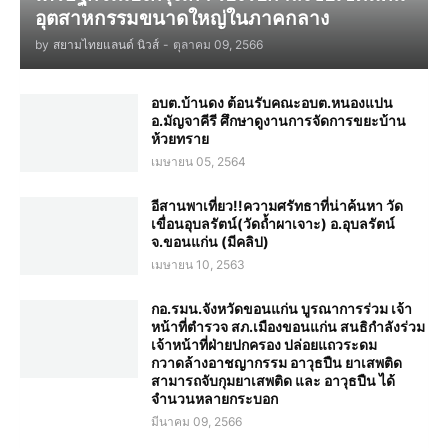
อุตสาหกรรมขนาดใหญ่ในภาคกลาง
by
สยามไทยแลนด์ นิวส์
-
ตุลาคม 09, 2566
อบต.บ้านดง ต้อนรับคณะอบต.หนองแปน
อ.มัญจาคีรี ศึกษาดูงานการจัดการขยะบ้าน
ห้วยทราย
เมษายน 05, 2564
อีสานพาเที่ยว!!ความศรัทธาที่น่าค้นหา วัด
เขื่อนอุบลรัตน์(วัดถ้ำผาเจาะ) อ.อุบลรัตน์
จ.ขอนแก่น (มีคลิป)
เมษายน 10, 2563
กอ.รมน.จังหวัดขอนแก่น บูรณาการร่วม เจ้า
หน้าที่ตำรวจ สภ.เมืองขอนแก่น สนธิกำลังร่วม
เจ้าหน้าที่ฝ่ายปกครอง ปล่อยแถวระดม
กวาดล้างอาชญากรรม อาวุธปืน ยาเสพติด
สามารถจับกุมยาเสพติด และ อาวุธปืน ได้
จำนวนหลายกระบอก
มีนาคม 09, 2566