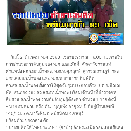
วันนี้ 2 มีนาคม พ.ศ.2563 เวลาประมาณ 16.00 น. ภายใน
การอำนวยการจับกุมของ พ.ต.อ.อนุศักดิ์ ศักดาวัชรานนท์
ตำแหน่ง ผกก.สภ.น้ำพอง, พ.ต.ท.ศุภฤกษ์ สุวรรณราษฎร์ รอง
ผกก.สส.สภ.น้ำพอง และ พ.ต.ท.สามารถ พิมพ์ดีด
สว.สส.สภ.น้ำพอง สั่งการให้ชุดจับกุมประกอบด้วย ร.ต.อ.ปัณณ
ทัต สนทอง รอง สว.สส.สภ.น้ำพอง พร้อมเจ้าหน้าที่ตำรวจชุด
สืบสวน สภ.น้ำพอง ร่วมกันจับกุมผู้ต้องหา จำนวน 1 ราย ดังนี้
- นาย สมหมาย หรือ ต้น บุญเพ็ง อายุ 27 ปี ที่อยู่บ้านเลขที่
140/1 ม.5 ต.นาวังหิน อ.พนัสนิคม จ.ชลบุรี
พร้อมด้วยของกลาง คือ
1.ยาเสพติดให้โทษประเภท 1 (ยาบ้า) ลักษณะเม็ดกลมแบนสีแดง