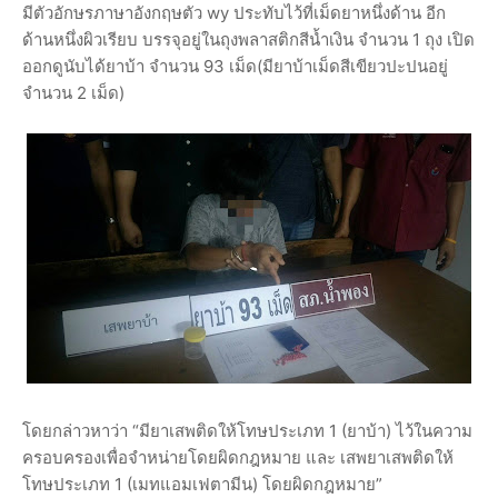
มีตัวอักษรภาษาอังกฤษตัว wy ประทับไว้ที่เม็ดยาหนึ่งด้าน อีก
ด้านหนึ่งผิวเรียบ บรรจุอยู่ในถุงพลาสติกสีน้ำเงิน จำนวน 1 ถุง เปิด
ออกดูนับได้ยาบ้า จำนวน 93 เม็ด(มียาบ้าเม็ดสีเขียวปะปนอยู่
จำนวน 2 เม็ด)
โดยกล่าวหาว่า “มียาเสพติดให้โทษประเภท 1 (ยาบ้า) ไว้ในความ
ครอบครองเพื่อจำหน่ายโดยผิดกฎหมาย และ เสพยาเสพติดให้
โทษประเภท 1 (เมทแอมเฟตามีน) โดยผิดกฎหมาย”