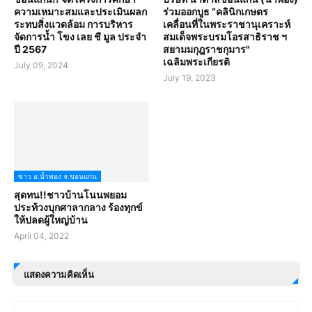
ความเหมาะสมและประเมินผลก
ร่วมออกบูธ “คลินิกเกษตร
ระทบสิ่งแวดล้อม การบริหาร
เคลื่อนที่ในพระราชานุเคราะห์
จัดการน้ำ โขง เลย ชี มูล ประจำ
สมเด็จพระบรมโอรสาธิราช ฯ
ปี 2567
สยามมกุฎราชกุมาร"
เฉลิมพระเกียรติ
July 09, 2024
July 19, 2023
ข่าว อ.น้ำพอง จ.ขอนแก่น
สุดทน!!ชาวบ้านโนนพยอม
ประท้วงบุกศาลากลาง ร้องทุกข์
ให้ปลดผู้ใหญ่บ้าน
April 04, 2022
แสดงความคิดเห็น