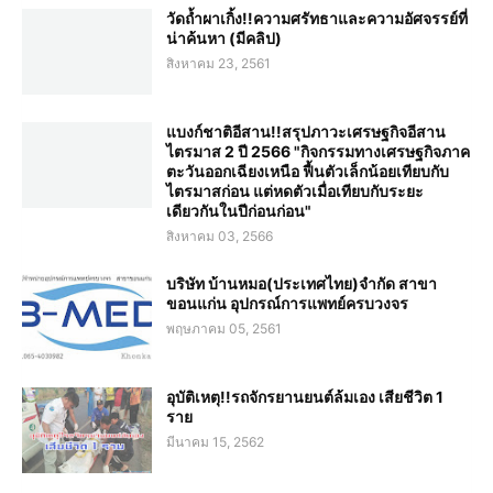
วัดถ้ำผาเกิ้ง!!ความศรัทธาและความอัศจรรย์ที่
น่าค้นหา (มีคลิป)
สิงหาคม 23, 2561
แบงก์ชาติอีสาน!!สรุปภาวะเศรษฐกิจอีสาน
ไตรมาส 2 ปี 2566 "กิจกรรมทางเศรษฐกิจภาค
ตะวันออกเฉียงเหนือ ฟื้นตัวเล็กน้อยเทียบกับ
ไตรมาสก่อน แต่หดตัวเมื่อเทียบกับระยะ
เดียวกันในปีก่อนก่อน"
สิงหาคม 03, 2566
บริษัท บ้านหมอ(ประเทศไทย)จำกัด สาขา
ขอนแก่น อุปกรณ์การแพทย์ครบวงจร
พฤษภาคม 05, 2561
อุบัติเหตุ!!รถจักรยานยนต์ล้มเอง เสียชีวิต 1
ราย
มีนาคม 15, 2562