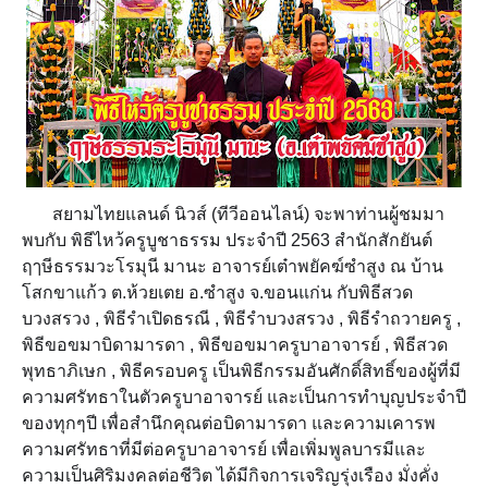
สยามไทยแลนด์ นิวส์ (ทีวีออนไลน์) จะพาท่านผู้ชมมา
พบกับ พิธีไหว้ครูบูชาธรรม ประจำปี 2563 สำนักสักยันต์
ฤๅษีธรรมวะโรมุนี มานะ อาจารย์เต๋าพยัคฆ์ซำสูง ณ บ้าน
โสกขาแก้ว ต.ห้วยเตย อ.ซำสูง จ.ขอนแก่น กับพิธีสวด
บวงสรวง , พิธีรำเปิดธรณี , พิธีรำบวงสรวง , พิธีรำถวายครู ,
พิธีขอขมาบิดามารดา , พิธีขอขมาครูบาอาจารย์ , พิธีสวด
พุทธาภิเษก , พิธีครอบครู เป็นพิธีกรรมอันศักดิ์สิทธิ์ของผู้ที่มี
ความศรัทธาในตัวครูบาอาจารย์ และเป็นการท
ำบุญประจำปี
ของทุกๆปี เพื่อสำนึกคุณต่อบิดามารดา และความเคารพ
ความศรัทธาที่มีต่อครูบาอาจารย์ เพื่อเพิ่มพูลบารมีและ
ความเป็นศิริมงคลต่อชีวิต ได้มีกิจการเจริญรุ่งเรือง มั่งคั่ง