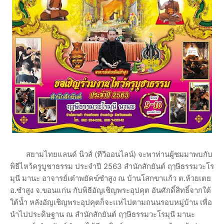
สยามไทยแลนด์ นิวส์ (ทีวีออนไลน์) จะพาท่านผู้ชมมาพบกับ
พิธีไหว้ครูบูชาธรรม ประจำปี 2563 สำนักสักยันต์ ฤๅษีธรรมวะโร
มุนี มานะ อาจารย์เต๋าพยัคฆ์ซำสูง ณ บ้านโสกขาแก้ว ต.ห้วยเตย
อ.ซำสูง จ.ขอนแก่น กับพิธีอัญเชิญพระอุปคุต อันศักดิ์สิทธิ์จากใต้
ใต้น้ำ หลังอัญเชิญพระอุปคุตก็จะแห่ไปตามถนนรอบหมู่บ้าน เพื่อ
นำไปประดิษฐาน ณ สำนักสักยันต์ ฤๅษีธรรมวะโรมุนี มานะ