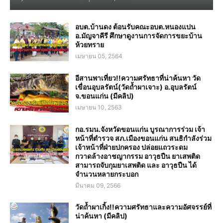
อบต.บ้านดง ต้อนรับคณะอบต.หนองแปน
อ.มัญจาคีรี ศึกษาดูงานการจัดการขยะบ้าน
ห้วยทราย
เมษายน 05, 2564
อีสานพาเที่ยว!!ความศรัทธาที่น่าค้นหา วัด
เขื่อนอุบลรัตน์(วัดถ้ำผาเจาะ) อ.อุบลรัตน์
จ.ขอนแก่น (มีคลิป)
เมษายน 10, 2563
กอ.รมน.จังหวัดขอนแก่น บูรณาการร่วม เจ้า
หน้าที่ตำรวจ สภ.เมืองขอนแก่น สนธิกำลังร่วม
เจ้าหน้าที่ฝ่ายปกครอง ปล่อยแถวระดม
กวาดล้างอาชญากรรม อาวุธปืน ยาเสพติด
สามารถจับกุมยาเสพติด และ อาวุธปืน ได้
จำนวนหลายกระบอก
มีนาคม 09, 2566
วัดถ้ำผาเกิ้ง!!ความศรัทธาและความอัศจรรย์ที่
น่าค้นหา (มีคลิป)