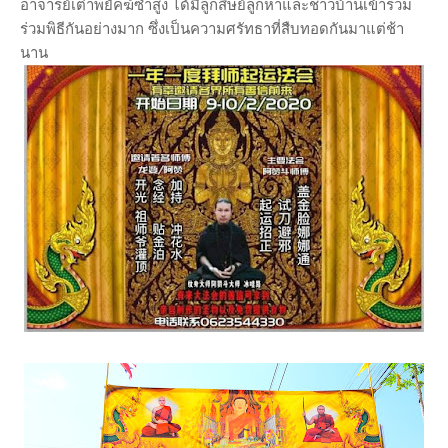
อาจารย์เต๋าพยัคฆ์ซำสูง ได้มีลูกสิษย์ลูกหาและชาวบ้านเข้าร่วม
ร่วมพิธีกันอย่างมาก ซึ่งเป็นความศรัทธาที่สืบทอดกันมาแต่ช้า
นาน