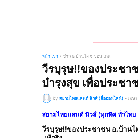
หน้าแรก
ข่าว อ.บ้านไผ่ จ.ขอนแก่น
วีรบุรุษ!!ของประชาช
บำรุงสุข เพื่อประชาช
by
สยามไทยแลนด์ นิวส์ (สื่อออนไลน์)
-
เมษา
สยามไทยแลนด์ นิวส์ (ทุกทิศ ทั่ว
วีรบุรุษ!!ของประชาชน อ.บ้านไผ่
แท้จริง