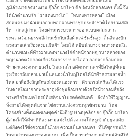
และวิถีชีวิตของคนไทย
มาโยงให้สอดคล้องกลมกลืนกับ
ภูมิลำเนาของนางงาม กุ๊กกิ้ก มาริษา คือ จังหวัดสกลนคร
ทั้งนี้ จึง
“
” “
”
ได้นำตำนานรัก
ผาแดงนางไอ่
หนองหารหลวง
เมือง
สกลนคร
มานำเสนอถ่ายทอดผ่านทางชุดประจำชาติไทยร่วมสมัย
ไท - สกลสู่สากล โดยผ่านกระบวนการออกแบบผสมผสาน
ระหว่างวัฒนธรรมอีสานเข้ากับเสื้อผ้าแฟชั่นชั้นสูง
ดิ้นสีทองปัก
ลวดลายเล่าเรื่องลงบนผืนผ้า โดยได้ หยิบนำบางช่วงบางตอนใน
ตำนานขณะที่ท้าวผาแดงพานางไอ่คำหนีจากพญานาคหางของ
พญานาคตวัดกอดเกี่ยวรัดเอาร่างของไอ่คำ ออกจากอ้อมกอด
ท้าวผาแดงจมหายลงไปในแผ่นน้ำ อดีตมหานครที่ยิ่งใหญ่ที่เคย
รุ่งเรืองกลับกลายมาเป็นหนองน้ำใหญ่โดยได้นำผ้าครามลายน้ำ
ไหล มาสื่อถึงสัญลักษณ์ของหนองหาร
ศิราภรณ์ศรีษะได้แรง
บันดาลใจมาจากพระธาตุเชิงชุมล้อมรอบด้วยรัศมีวงกลมสื่อถึง
พระศรีอริยเมตไตรย์ที่เสด็จมาโปรดตัดสินคดี
จึงทำให้วิญญาณ
ทั้งสามได้หลุดพ้นจากโซ่ตรวนแห่งความทุกข์ทรมาน
โดย
โครงสร้าง
ทั้งหมดของชุดคำนึงถึงรูปร่างบุคลิกของ กุ๊กกิ๊ก มาริสา
ผู้สวมใส่ให้มีท่าทีที่สง่างามแฝงไปด้วความโก้หรูเข้ากับยุคสมัย
แต่ยังคงไว้ซึ่งความเป็นไทย ความเป็นสกลนคร
ที่ได้ซุกซ่อนไว้
ในทุกส่วนของการออกแบบ
เพื่อเป็นการสร้างภาพลักษณ์อันดีให้