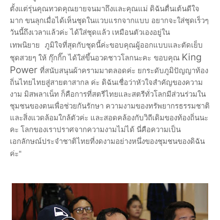
ตั้งแต่รุ่นคุณทวดคุณยายจนมาถึงและคุณแม่
ดิฉันตื่นเต้นดีใจ
มาก ขนลุกเมื่อได้เห็นชุดในแวบแรกจากแบบ อยากจะใส่ชุดเร็วๆ
วันนี้ถึงเวลาแล้วค่ะ ได้ใส่ชุดแล้ว
เหมือนตัวเองอยู่ใน
เทพนิยาย
ภูมิใจที่สุดกับชุดนี้ค่ะขอบคุณผู้ออกแบบและตัดเย็บ
King
ชุดสวยๆ ให้ กุ๊กกิ๊ก ได้ใส่ขึ้นอวดชาวโลกนะคะ
ขอบคุณ
Power
ที่สนับสนุนผ้าครามมาตลอดค่ะ ยกระดับภูมิปัญญาท้อง
ถิ่นไทยไทยสู่สายตาสากล ค่ะ
ดิฉันเชื่อว่าหัวใจสำคัญของความ
งาม มิสพลาเน็ท ก็คือการที่สตรีไทยและสตรีทั่วโลกมีส่วนร่วมใน
ชุมชนของตนเพื่อช่วยกันรักษา ความงามของทรัพยากรธรรมชาติ
และสิ่งแวดล้อมใกล้ตัวค่ะ
และสอดคล้องกับวิถีเดิมของท้องถิ่นนะ
คะ โลกของเราปราศจากความงามไม่ได้ นี่คือความเป็น
เอกลักษณ์ประจำชาติไทยที่งดงามอย่างหนึ่งของชุมชนของดิฉัน
ค่ะ"