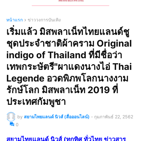
หน้าแรก
ข่าววงการบันเทิง
เริ่มแล้ว มิสพลาเน็ทไทยแลนด์ชู
ชุดประจำชาติผ้าคราม Original
indigo of Thailand ที่มีชื่อว่า
เทพกระษัตรี"ผาแดงนางไอ่ Thai
Legende อวดพิภพโลกนางงาม
รักษ์โลก มิสพลาเน็ท 2019 ที่
ประเทศกัมพูชา
by
สยามไทยแลนด์ นิวส์ (สื่อออนไลน์)
-
กุมภาพันธ์ 22, 2562
0
สยามไทยแลนด์ นิวส์ (ทุกทิศ ทั่วไทย ข่าวสาร