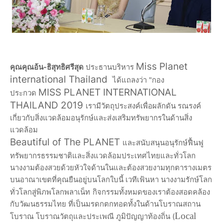
Miss Planet
คุณคุณอ้น-ธิสุทธิศรีสุด
ประธานบริหาร
international Thailand
ได้แถลงว่า "กอง
MISS PLANET INTERNATIONAL
ประกวด
THAILAND 2019
เรามีวัตถุประสงค์เพื่อผลักดัน รณรงค์
เกี่ยวกับสิ่งแวดล้อมอนุรักษ์และส่งเสริมทรัพยากรในด้านสิ่ง
แวดล้อม
Beautiful of The PLANET
และสนับสนุนอนุรักษ์ฟื้นฟู
ทรัพยากรธรรมชาติและสิ่งแวดล้อมประเทศไทยและทั่วโลก
นางงามต้องสวยด้วยหัวใจด้านในและ
ต้องสวยงามทุกตารางเมตร
บนอาณาเขตที่คุณยืนอยู่บนโลกใบนี้
เวทีเฟ้นหา นางงามรักษ์โลก
ทั่วโลกสู่พิภพโลกพลาเน็ท
กิจกรรมทั้งหมดของเราต้องสอดคล้อง
กับวัฒนธรรมไทย
ที่เป็นมรดกตกทอดทั้งในด้านโบราณสถาน
Local
โบราณ โบราณวัตถุและประเพณี ภูมิปัญญาท้องถิ่น (