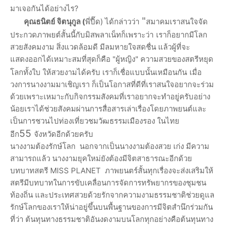
มาเจอกันได้อย่างไร
?
"
คุณธนิตย์ จิตนุกูล (
พี่ปื๊ด) ได้กล่าวว่า
สมาคมเราสนใจจัด
ประกวดภาพยต์สั้นนี้กับมิสพลาเน็ทก็เพราะว่า
เราก็อยากมีโลก
สวยสังคมงาม สิ่งแวดล้อมดี มีลมหายใจสดชื่น
แล้วผู้ที่จะ
แสดงออกได้เหมาะสมที่สุดก็คือ "ผู้หญิง" ความสวยของสตรีหยุด
โลกทั้งใบ ให้สวยงามได้ครับ เราก็เชื่อแบบนั้นเหมือนกัน
เมื่อ
วงการนางงามมาเชิญเรา ก็เป็นโอกาสที่ดีที่เราสนใจอยากจะร่วม
ด้วยเพราะเหมาะกับกิจกรรมสังคมที่เราอยากจะทำอยู่ครับอย่าง
น้อยเราได้ช่วยสังคมผ่านการสื่อสารเล่าเรื่องโดยภาพยนต์และ
เป็นการชวนไปท่องเที่ยวชมวัฒธรรมเมืองรอง ในไทย
55
อีก
จังหวัดอีกด้วยครับ
นางงามต้องรักษ์โลก
นอกจากเป็นนางงามต้องสวย เก่ง มีความ
สามารถแล้ว นางงามยุคใหม่ยังต้องมีจิตสาธารณะอีกด้วย
บทบาทสตรี
MISS PLANET
ภาพยนตร์สั้นทุกเรื่องจะส่งเสริมให้
สตรีมีบทบาทในการขับเคลื่อนการจัดการทรัพยากรของชุมชน
ท้องถิ่น และประเทศสวยด้วยรักจากความงามธรรมชาติช่วยดูแล
รักษ์โลกของเราให้น่าอยู่ขึ้นบนพื้นฐานของการมีจิตสำนึกร่วมกัน
ที่ว่า ต้นทุนทางธรรมชาติอันงดงามบนโลกทุกอย่างคือต้นทุนทาง