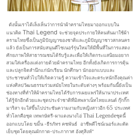
ดังนั้นเราได้เล็งเห็นว่าการนำผ้าครามไทยมาออกแบบใน
Thai Legend
แนวคิด
จะช่วยจุดประกายให้คนหันมาใช้ผ้า
ครามไทยซึ่งเป็นภูมิปัญญาของชาติและภูมิปัญญาชาวสกลนคร
แล้ว ยังเป็นการสนับสนุนดีไซเนอร์รุ่นใหม่ให้มีพื้นที่ในการแสดง
ศักยภาพให้สาธารณชนได้รับรู้และเพื่อให้เกิดกระแสนิยมอยาก
สวมใส่เครื่องแต่งกายด้วยผ้าครามไทย อีกทั้งยังเกิดการการตุ้น
และปลูกจิตสำนึกแก่นักเรียน นักศึกษา นักออกแบบและ
ประชาชนทั่วไปให้เกิดความรู้ ความเข้าใจและตระหนักถึงคุณค่า
แห่งศิลปวัฒนธรรมร่วมสมัยไทยในระดับต่างๆ พร้อมกันนี้ยังเป็น
ช่องทางที่ทำให้ผ้าครามไทยได้รับการเผยแพร่ให้นานาประเทศ
ได้รู้จักอีกด้วย
และชุดประจำชาติที่มิสพลาเน็ทไทยแลนด์ กุ๊กกิ๊ก
65
มาริสา จะใส่ขึ้นไปประชันความงามกับหญิงสาวอีก
ประเทศ
Thai Legende
ทั่วโลกคือชุด เทพกษัตรี-ผาแดงนางไอ่
ชุดนี้
ออกแบบโดย ขมิ้น -ธีรภัทร คชพันธ์
อาชีพดีไซน์เนอร์และตัด
เย็บชุดโดยคุณผักกาด-ประภากาศ อังศุสิงห์"