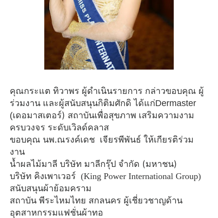
คุณกระแต ทิวาพร ผู้ดำเนินรายการ กล่าวขอบคุณ ผู้
ร่วมงาน และผู้สนับสนุนกิติมศักดิ ได้แก่
Dermaster
เดอมาสเตอร์) สถาบันเพื่อสุขภาพ เสริมความงาม
(
ครบวงจร ระดับเวิลด์คลาส
ขอบคุณ นพ.ณรงค์เดช
เจียรพีพันธ์ ให้เกียรติร่วม
งาน
น้ำผลไม้มาลี บริษัท มาลีกรุ๊ป จำกัด (มหาชน)
บริษัท คิงเพาเวอร์
(King Power International Group)
สนับสนุนผ้าย้อมคราม
สถาบัน พีระไหมไทย สกลนคร ผู้เชี่ยวชาญด้าน
อุตสาหกรรมแฟชั่นผ้าทอ