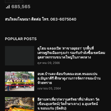
685,565
สนใจลงโฆษณา ติดต่อ โทร. 063-6075040
POPULAR POSTS
ดูโฮม ฉลองเปิด ‘สาขาอยุธยา’ รุกพื้นที่
เศรษฐกิจเมืองกรุงเก่า รองรับกำลังซื้อเขตนิคม
อุตสาหกรรมขนาดใหญ่ในภาคกลาง
ตุลาคม 09, 2566
อบต.บ้านดง ต้อนรับคณะอบต.หนองแปน
อ.มัญจาคีรี ศึกษาดูงานการจัดการขยะบ้าน
ห้วยทราย
เมษายน 05, 2564
อีสานพาเที่ยว!!ความศรัทธาที่น่าค้นหา วัด
เขื่อนอุบลรัตน์(วัดถ้ำผาเจาะ) อ.อุบลรัตน์
จ.ขอนแก่น (มีคลิป)