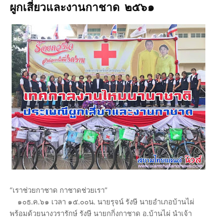
ผูกเสี่ยวและงานกาชาด ๒๕๖๑
“เราช่วยกาชาด กาชาดช่วยเรา”
๑๐ธ.ค.๖๑ เวลา ๑๕.๐๐น. นายรุจน์ รังษี นายอำเภอบ้านไผ่
พร้อมด้วยนางวรารักษ์ รังษี นายกกิ่งกาชาด อ.บ้านไผ่ นำเจ้า