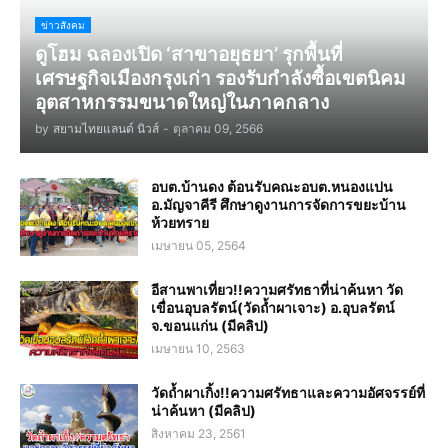
ข่าวสังคม
ดูโฮม ฉลองเปิด ‘สาขาอยุธยา’ รุกพื้นที่
เศรษฐกิจเมืองกรุงเก่า รองรับกำลังซื้อเขตนิคม
อุตสาหกรรมขนาดใหญ่ในภาคกลาง
by
สยามไทยแลนด์ นิวส์
-
ตุลาคม 09, 2566
อบต.บ้านดง ต้อนรับคณะอบต.หนองแปน
อ.มัญจาคีรี ศึกษาดูงานการจัดการขยะบ้าน
ห้วยทราย
เมษายน 05, 2564
อีสานพาเที่ยว!!ความศรัทธาที่น่าค้นหา วัด
เขื่อนอุบลรัตน์(วัดถ้ำผาเจาะ) อ.อุบลรัตน์
จ.ขอนแก่น (มีคลิป)
เมษายน 10, 2563
วัดถ้ำผาเกิ้ง!!ความศรัทธาและความอัศจรรย์ที่
น่าค้นหา (มีคลิป)
สิงหาคม 23, 2561