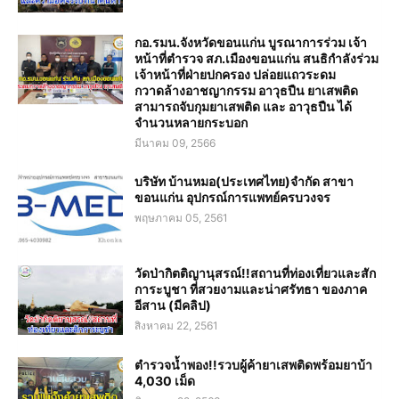
กอ.รมน.จังหวัดขอนแก่น บูรณาการร่วม เจ้า
หน้าที่ตำรวจ สภ.เมืองขอนแก่น สนธิกำลังร่วม
เจ้าหน้าที่ฝ่ายปกครอง ปล่อยแถวระดม
กวาดล้างอาชญากรรม อาวุธปืน ยาเสพติด
สามารถจับกุมยาเสพติด และ อาวุธปืน ได้
จำนวนหลายกระบอก
มีนาคม 09, 2566
บริษัท บ้านหมอ(ประเทศไทย)จำกัด สาขา
ขอนแก่น อุปกรณ์การแพทย์ครบวงจร
พฤษภาคม 05, 2561
วัดป่ากิตติญานุสรณ์!!สถานที่ท่องเที่ยวและสัก
การะบูชา ที่สวยงามและน่าศรัทธา ของภาค
อีสาน (มีคลิป)
สิงหาคม 22, 2561
ตำรวจน้ำพอง!!รวบผู้ค้ายาเสพติดพร้อมยาบ้า
4,030 เม็ด