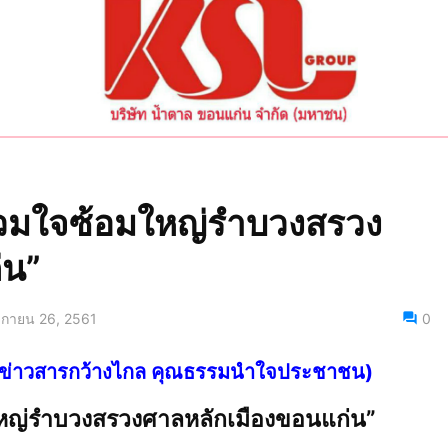
่วมใจซ้อมใหญ่รำบวงสรวง
่น”
ิกายน 26, 2561
0
ไทย ข่าวสารกว้างไกล คุณธรรมนำใจประชาชน)
ใหญ่รำบวงสรวงศาลหลักเมืองขอนแก่น”