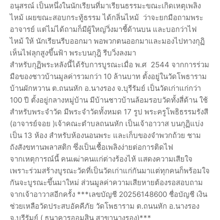
อนุสรณ์ เป็นหนึ่งในนักเรียนที่มาเรียนธรรมะขณะเกิดเหตุเพลิง
ไหม้ เผยขณะสอบกระทู้ธรรม ได้กลิ่นไหม้ ว่าจะยกมือถามพระ
อาจารย์ แต่ไม่ได้ถามก็มีผู้ใหญ่วิ่งมาชี้ด้านบน และบอกว่าไฟ
ไหม้ ให้ นักเรียนรีบออกมา พอพวกตนออกมาและมองไปทางกุฏิ
เห็นไฟลุกสูงขึ้นฟ้า พระบนกุฎิ รีบวิ่งลงมา
สำหรับกุฏิพระหลังนี้ได้รับการบูรณะเมื่อ พ.ศ 2544 จากการร่วม
มือของชาวบ้านมูลค่ารวมกว่า 10 ล้านบาท ตั้งอยู่ในวัดโพธาราม
บ้านผักหวาน ต.ถนนหัก อ.นางรอง จ.บุรีรัมย์ เป็นวัดเก่าแก่กว่า
100 ปี ตั้งอยู่กลางหมู่บ้าน มีบ้านชาวบ้านล้อมรอบวัดทั้งสี่ด้าน ใช้
สำหรับพระจำวัด มีพระจำวัดทั้งหมด 17 รูป พระครูโพธิธรรมรังสี
(อาจารย์จอย )เจ้าคณะตำบลถนนหัก เป็นเจ้าอาวาส บนกุฏิแบ่ง
เป็น 13 ห้อง สำหรับห้องนอนพระ และเก็บของจำพวกถ้วย ชาม
ถังสังขทานพลาสติก ซึ่งเป็นเชื้อเพลิงง่ายต่อการติดไฟ
จากเหตุการณ์นี้ คนเฒ่าคนแก่ต่างร้องไห้ แสดงความเสียใจ
เพราะร่วมสร้างบูรณะวัดที่เป็นวัดเก่าแก่กันมาแต่ทุกคนก็พร้อมใจ
กันจะบูรณะขึ้นมาใหม่ ส่วนมูลค่าความเสียหายต้องรอสอบถาม
จากเจ้าอาวาสอีกครั้ง ***เลขบัญชี 20256148600 ชื่อบัญชี เงิน
ช่วยเหลือวัดประสบอัคคีภัย วัดโพธาราม ต.ถนนหัก อ.นางรอง
จ.บุรีรัมย์ ( ธนาคารออมสิน สาขานางรอง)***