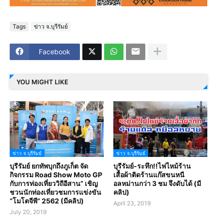
Tags
ข่าว จ.บุรีรัมย์
Facebook
YOU MIGHT LIKE
ข่าว จ.บุรีรัมย์
ข่าว จ.บุรีรัมย์
บุรีรัมย์ ยกทัพบุกถึงภูเก็ต จัด
บุรีรัมย์-ระทึก!!ไฟไหม้ร้าน
กิจกรรม Road Show Moto GP
เสื้อผ้าติดร้านแก๊สขนหนี
กับการท่องเที่ยววิถีอีสาน” เชิญ
อลหม่านกว่า 3 ชม จึงดับได้ (มี
ชวนนักท่องเที่ยวชมการแข่งขัน
คลิป)
“โมโตจีพี” 2562 (มีคลิป)
April 23, 2019
July 20, 2019