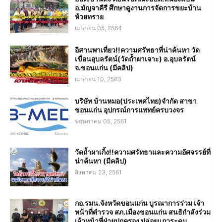
อ.มัญจาคีรี ศึกษาดูงานการจัดการขยะบ้าน
ห้วยทราย
เมษายน 05, 2564
อีสานพาเที่ยว!!ความศรัทธาที่น่าค้นหา วัด
เขื่อนอุบลรัตน์(วัดถ้ำผาเจาะ) อ.อุบลรัตน์
จ.ขอนแก่น (มีคลิป)
เมษายน 10, 2563
บริษัท บ้านหมอ(ประเทศไทย)จำกัด สาขา
ขอนแก่น อุปกรณ์การแพทย์ครบวงจร
พฤษภาคม 05, 2561
วัดถ้ำผาเกิ้ง!!ความศรัทธาและความอัศจรรย์ที่
น่าค้นหา (มีคลิป)
สิงหาคม 23, 2561
กอ.รมน.จังหวัดขอนแก่น บูรณาการร่วม เจ้า
หน้าที่ตำรวจ สภ.เมืองขอนแก่น สนธิกำลังร่วม
เจ้าหน้าที่ฝ่ายปกครอง ปล่อยแถวระดม