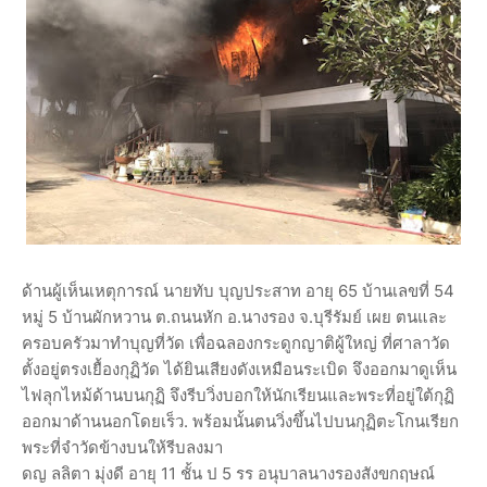
ด้านผู้เห็นเหตุการณ์ นายทับ บุญประสาท อายุ 65 บ้านเลขที่ 54
หมู่ 5 บ้านผักหวาน ต.ถนนหัก อ.นางรอง จ.บุรีรัมย์ เผย ตนและ
ครอบครัวมาทำบุญที่วัด เพื่อฉลองกระดูกญาติผู้ใหญ่ ที่ศาลาวัด
ตั้งอยู่ตรงเยื้องกุฏิวัด ได้ยินเสียงดังเหมือนระเบิด จึงออกมาดูเห็น
ไฟลุกไหม้ด้านบนกุฏิ จึงรีบวิ่งบอกให้นักเรียนและพระที่อยู่ใต้กุฏิ
ออกมาด้านนอกโดยเร็ว. พร้อมนั้นตนวิ่งขึ้นไปบนกุฏิตะโกนเรียก
พระที่จำวัดข้างบนให้รีบลงมา
ดญ ลลิตา มุ่งดี อายุ 11 ชั้น ป 5 รร อนุบาลนางรองสังขกฤษณ์