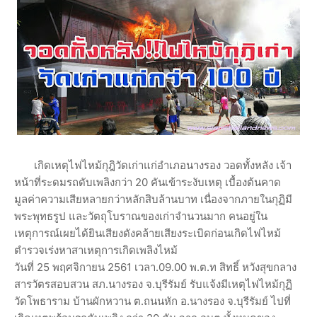
เกิดเหตุไฟไหม้กุฎิวัดเก่าแก่อำเภอนางรอง วอดทั้งหลัง เจ้า
หน้าที่ระดมรถดับเพลิงกว่า 20 คันเข้าระงับเหตุ เบื้องต้นคาด
มูลค่าความเสียหลายกว่าหลักสิบล้านบาท เนื่องจากภายในกุฏิมี
พระพุทธรูป และวัตถุโบราณของเก่าจำนวนมาก คนอยู่ใน
เหตุการณ์เผยได้ยินเสียงดังคล้ายเสียงระเบิดก่อนเกิดไฟไหม้
ตำรวจเร่งหาสาเหตุการเกิดเพลิงไหม้
วันที่ 25 พฤศจิกายน 2561 เวลา.09.00 พ.ต.ท สิทธิ์ หวังสุขกลาง
สารวัตรสอบสวน สภ.นางรอง จ.บุรีรัมย์ รับแจ้งมีเหตุไฟไหม้กุฏิ
วัดโพธาราม บ้านผักหวาน ต.ถนนหัก อ.นางรอง จ.บุรีรัมย์ ไปที่