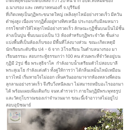
เกิดเหตุพร้อมรถดับเพลิง กว่า 20 คัน จาก อบต.ทั้งหมดของ
อ.นางรอง และ เทศบาลหนองกี่ จ.บุรีรัมย์
ที่เกิดเหตุเป็นกุฏิพระขนาดใหญ่ เพลิงลุกไหม้อย่างรวดเร็ว มีควัน
ดำพุ่งสูง เนื่องจากกุฏิตั้งอยู่ทางทิศเหนือ ประกอบกับมีลมหนาว
กรรโชกทำให้ไฟลุกไหม้อย่างรวดเร็ว ลักษณะกุฏิชั้นบนเป็นไม้ชั้น
ล่างเป็นปูน ชั้นบนแบ่งเป็น 13 ห้องสำหรับกุฏิพระจำวัด ชั้นล่าง
แบ่งพื้นที่เป็นห้องเก็บของ มีพื้นที่โล่งบางส่วน ขณะเกิดเหตุมี
นักเรียนระดับชัน ป4 - 6 จาก 3โรงเรียน ในตำบลนางรอง มา
เรียนธรรมะ สอบกระทู้ธรรมกว่า 100 คน ส่วนพระที่จำวัดอยู่บน
กุฏิมี 2รูป ชื่อ พระสุธิจาโค กำลังอาบน้ำเตรียมตัวไปสอบบาลี
พระสุเมโธ กำลังแต่งตัว ทั้งคู่ให้การว่า ได้กลิ่นเหม็นไหม้เหมือน
ยาวไหม้ เริ่มหายใจไม่ออก เห็นควันออกมาจากห้องหลวงพี่ดอน
ลุกลามอย่างรวดเร็ว จึงรีบวิ่งหนีลงมา ไม่สมารถหยิบอะไรออกมา
ได้ พร้อมเผยเพิ่มเติมกับ จนท.ตำรวจว่า ภายในกุฏิมีพระพุทธรูป
และวัตถุโบราณของเก่าจำนวนมาก ขณะนี้เจ้าอาวาสไม่อยู่ไป
สอบอุปัชฌาย์