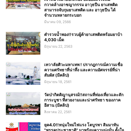
กวาดล้างอาชญากรรม อาวุธปืน ยาเสพติด
สามารถจับกุมยาเสพติด และ อาวุธปืน ได้
จำนวนหลายกระบอก
มีนาคม 09, 2566
ตำรวจน้ำพอง!!รวบผู้ค้ายาเสพติดพร้อมยาบ้า
4,030 เม็ด
มิถุนายน 22, 2563
เทวาลัยศิวะมหาเทพ ! ปรากฎการณ์ความเชื่อ
ความศรัทธาที่น่าทึ่ง และความอัศจรรย์ที่น่า
สัมผัส (มีคลิป)
มิถุนายน 18, 2561
วัดป่ากิตติญานุสรณ์!!สถานที่ท่องเที่ยวและสัก
การะบูชา ที่สวยงามและน่าศรัทธา ของภาค
อีสาน (มีคลิป)
สิงหาคม 22, 2561
ยุค4.0!!หนุ่มใหม่ไฟแรง โตบูรพา สิมมาทัน
"พรรคประชาชาติ" มาพร้อมความมุ่งมั่น ตั้งใจ