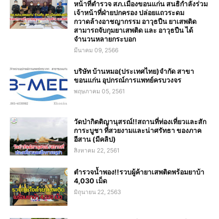
หน้าที่ตำรวจ สภ.เมืองขอนแก่น สนธิกำลังร่วม
เจ้าหน้าที่ฝ่ายปกครอง ปล่อยแถวระดม
กวาดล้างอาชญากรรม อาวุธปืน ยาเสพติด
สามารถจับกุมยาเสพติด และ อาวุธปืน ได้
จำนวนหลายกระบอก
มีนาคม 09, 2566
บริษัท บ้านหมอ(ประเทศไทย)จำกัด สาขา
ขอนแก่น อุปกรณ์การแพทย์ครบวงจร
พฤษภาคม 05, 2561
วัดป่ากิตติญานุสรณ์!!สถานที่ท่องเที่ยวและสัก
การะบูชา ที่สวยงามและน่าศรัทธา ของภาค
อีสาน (มีคลิป)
สิงหาคม 22, 2561
ตำรวจน้ำพอง!!รวบผู้ค้ายาเสพติดพร้อมยาบ้า
4,030 เม็ด
มิถุนายน 22, 2563