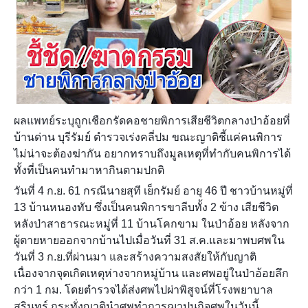
ผลแพทย์ระบุถูกเชือกรัดคอชายพิการเสียชีวิตกลางป่าอ้อยที่
บ้านด่าน บุรีรัมย์ ตำรวจเร่งคลี่ปม ขณะญาติชี้แค่คนพิการ
ไม่น่าจะต้องฆ่ากัน อยากทราบถึงมูลเหตุที่ทำกับคนพิการได้
ทั้งที่เป็นคนทำมาหากินตามปกติ
วันที่ 4 ก.ย. 61 กรณีนายสุที เย็กรัมย์ อายุ 46 ปี ชาวบ้านหมู่ที่
13 บ้านหนองทับ ซึ่งเป็นคนพิการขาลีบทั้ง 2 ข้าง เสียชีวิต
หลังป่าสาธารณะหมู่ที่ 11 บ้านโคกขาม ในป่าอ้อย หลังจาก
ผู้ตายหายออกจากบ้านไปเมื่อวันที่ 3
1 ส.ค.และมาพบศพใน
วันที่ 3 ก.ย.ที่ผ่านมา และสร้างความสงสัยให้กับญาติ
เนื่องจากจุดเกิดเหตุห่างจากหมู่บ้าน และศพอยู่ในป่าอ้อยลึก
กว่า 1 กม. โดยตำรวจได้ส่งศพไปผ่าพิสูจน์ที่โรงพยาบาล
สุรินทร์ กระทั่งญาตินำศพทำการฌาปนกิจศพในวันนี้