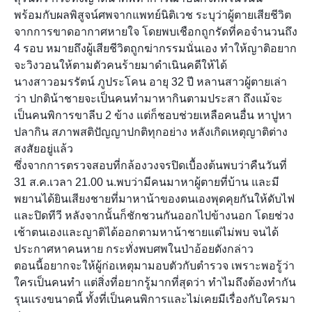
พร้อมกับผลพิสูจน์ศพจากแพทย์นิติเวช ระบุว่าผู้ตายเสียชีวิต
จากการขาดอากาศหายใจ โดยพบเชือกถูกรัดที่คอจำนวนถึง
4 รอบ หมายถึงผู้เสียชีวิตถูกฆ่ากรรมนั่นเอง ทำให้ญาติอยาก
จะวิงวอนให้ตามตัวคนร้ายมาดำเนินคดีให้ได้
นางสาวอมรรัตน์ ภูประโคน อายุ 32 ปี หลานสาวผู้ตายเล่า
ว่า ปกติน้าชายจะเป็นคนทำมาหากินตามประสา ถึงแม้จะ
เป็นคนพิการขาลีบ 2 ข้าง แต่ก็ชอบช่วยเหลือคนอื่น หาปูหา
ปลากิน สภาพสติปัญญาปกติทุกอย่าง หลังเกิดเหตุญาติต่าง
สงสัยอยู่แล้ว
ซึ่งจากการตรวจสอบที่กล้องวงจรปิดเบื้องต้นพบว่าคืนวันที่
31 ส.ค.เวลา 21.00 น.พบว่ามีคนมาหาผู้ตายที่บ้าน และมี
พยานได้ยินเสียงชายที่มาหาน้าของตนเองพุดคุยกันให้ดับไฟ
และปิดทีวี หลังจากนั้นก็ชักชวนกันออกไปข้างนอก โดยช่วง
เช้าตนเองและญาติได้ออกตามหาน้าชายแต่ไม่พบ จนได้
ประกาศหาคนหาย กระทั่งพบศพในป่าอ้อยดังกล่าว
ตอนนี้อยากจะให้ผู้ก่อเหตุมามอบตัวกับตำรวจ เพราะพอรู้ว่า
ใครเป็นคนทำ แต่สิ่งที่อยากรู้มากที่สุดว่า ทำไมถึงต้องทำกัน
รุนแรงขนาดนี้ ทั้งที่เป็นคนพิการและไม่เคยมีเรื่องกับใครมา