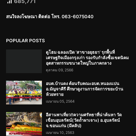
685,771
สนใจลงโฆษณา ติดต่อ โทร. 063-6075040
POPULAR POSTS
ดูโฮม ฉลองเปิด ‘สาขาอยุธยา’ รุกพื้นที่
เศรษฐกิจเมืองกรุงเก่า รองรับกำลังซื้อเขตนิคม
อุตสาหกรรมขนาดใหญ่ในภาคกลาง
ตุลาคม 09, 2566
อบต.บ้านดง ต้อนรับคณะอบต.หนองแปน
อ.มัญจาคีรี ศึกษาดูงานการจัดการขยะบ้าน
ห้วยทราย
เมษายน 05, 2564
อีสานพาเที่ยว!!ความศรัทธาที่น่าค้นหา วัด
เขื่อนอุบลรัตน์(วัดถ้ำผาเจาะ) อ.อุบลรัตน์
จ.ขอนแก่น (มีคลิป)
เมษายน 10, 2563