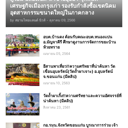
เศรษฐกิจเมืองกรุงเก่า รองรับกำลังซื้อเขตนิคม
อุตสาหกรรมขนาดใหญ่ในภาคกลาง
by
สยามไทยแลนด์ นิวส์
-
ตุลาคม 09, 2566
อบต.บ้านดง ต้อนรับคณะอบต.หนองแปน
อ.มัญจาคีรี ศึกษาดูงานการจัดการขยะบ้าน
ห้วยทราย
เมษายน 05, 2564
อีสานพาเที่ยว!!ความศรัทธาที่น่าค้นหา วัด
เขื่อนอุบลรัตน์(วัดถ้ำผาเจาะ) อ.อุบลรัตน์
จ.ขอนแก่น (มีคลิป)
เมษายน 10, 2563
วัดถ้ำผาเกิ้ง!!ความศรัทธาและความอัศจรรย์ที่
น่าค้นหา (มีคลิป)
สิงหาคม 23, 2561
กอ.รมน.จังหวัดขอนแก่น บูรณาการร่วม เจ้า