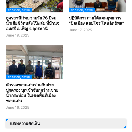
ข่าวอาชญากรรม
ข่าวอาชญากรรม
อุดรธานี!!พบชายวัย 76 ปีจม
ปฏิบัติการภายใต้แผนยุทธการ
น้ำlสียชีวิตหลังโป๊ะล่ม ที่บ้านจ
“ปิดเมือv สยบโจร โค่นอิทธิพล”
อมศรี อ.เพ็ญ จ.อุดรธานี
June 17, 2025
June 19, 2025
ข่าวอาชญากรรม
ตำรวจขอนแก่นร่วมกับฝ่าย
ปกครอง บุกเข้าจับกุมร้านขาย
น้ำกระท่อม ในเขตพื้นที่เมือง
ขอนแก่น
June 16, 2025
แสดงความคิดเห็น