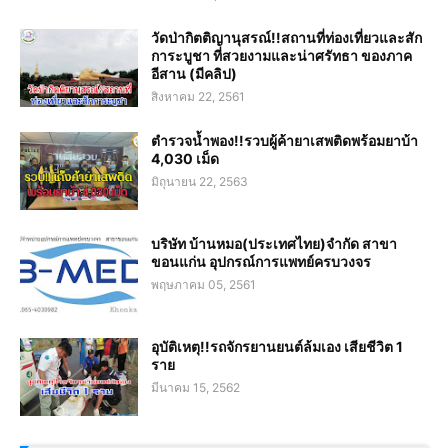
วัดป่ากิตติญานุสรณ์!!สถานที่ท่องเที่ยวและสัก
การะบูชา ที่สวยงามและน่าศรัทธา ของภาค
อีสาน (มีคลิป)
สิงหาคม 22, 2561
ตำรวจน้ำพอง!!รวบผู้ค้ายาเสพติดพร้อมยาบ้า
4,030 เม็ด
มิถุนายน 22, 2563
บริษัท บ้านหมอ(ประเทศไทย)จำกัด สาขา
ขอนแก่น อุปกรณ์การแพทย์ครบวงจร
พฤษภาคม 05, 2561
อุบัติเหตุ!!รถจักรยานยนต์ล้มเอง เสียชีวิต 1
ราย
มีนาคม 15, 2562