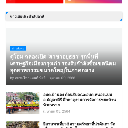
ข่าวเด่นประจำสัปดาห์
ข่าวสังคม
ดูโฮม ฉลองเปิด ‘สาขาอยุธยา’ รุกพื้นที่
เศรษฐกิจเมืองกรุงเก่า รองรับกำลังซื้อเขตนิคม
อุตสาหกรรมขนาดใหญ่ในภาคกลาง
by
สยามไทยแลนด์ นิวส์
-
ตุลาคม 09, 2566
อบต.บ้านดง ต้อนรับคณะอบต.หนองแปน
อ.มัญจาคีรี ศึกษาดูงานการจัดการขยะบ้าน
ห้วยทราย
เมษายน 05, 2564
อีสานพาเที่ยว!!ความศรัทธาที่น่าค้นหา วัด