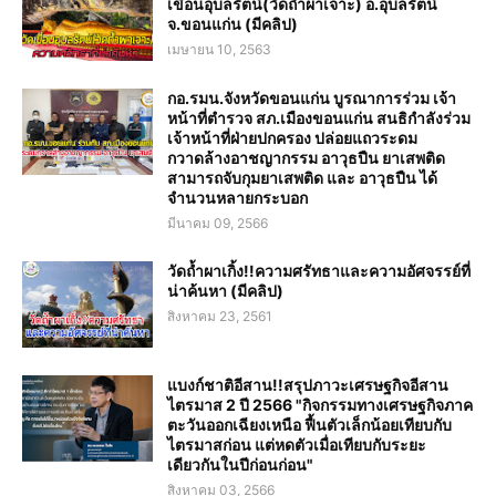
เขื่อนอุบลรัตน์(วัดถ้ำผาเจาะ) อ.อุบลรัตน์
จ.ขอนแก่น (มีคลิป)
เมษายน 10, 2563
กอ.รมน.จังหวัดขอนแก่น บูรณาการร่วม เจ้า
หน้าที่ตำรวจ สภ.เมืองขอนแก่น สนธิกำลังร่วม
เจ้าหน้าที่ฝ่ายปกครอง ปล่อยแถวระดม
กวาดล้างอาชญากรรม อาวุธปืน ยาเสพติด
สามารถจับกุมยาเสพติด และ อาวุธปืน ได้
จำนวนหลายกระบอก
มีนาคม 09, 2566
วัดถ้ำผาเกิ้ง!!ความศรัทธาและความอัศจรรย์ที่
น่าค้นหา (มีคลิป)
สิงหาคม 23, 2561
แบงก์ชาติอีสาน!!สรุปภาวะเศรษฐกิจอีสาน
ไตรมาส 2 ปี 2566 "กิจกรรมทางเศรษฐกิจภาค
ตะวันออกเฉียงเหนือ ฟื้นตัวเล็กน้อยเทียบกับ
ไตรมาสก่อน แต่หดตัวเมื่อเทียบกับระยะ
เดียวกันในปีก่อนก่อน"
สิงหาคม 03, 2566