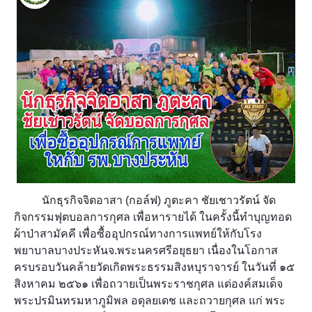
นักธุรกิจจิตอาสา (กอล์ฟ) ภูตะคา ชัยเชาวรัตน์ จัด
กิจกรรมฟุตบอลการกุศล เพื่อหารายได้ ในครั้งนี้ทำบุญทอด
ผ้าป่าสามัคคี เพื่อซื้ออุปกรณ์ทางการแพทย์ให้กับโรง
พยาบาลบางประหันจ.พระนครศรีอยุธยา เนื่องในโอกาส
ครบรอบวันคล้ายวัดเกิดพระธรรมสิงหบุราจารย์ ในวันที่ ๑๕
สิงหาคม ๒๕๖๑
เพื่อถวายเป็นพระราชกุศล แด่องค์สมเด็จ
พระปรมินทรมหาภูมิพล อดุลยเดช และถวายกุศล แก่ พระ