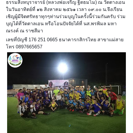
ธรรมสิงหบุราจารย์ (หลวงพ่อเจริญ ฐิตธมโม) ณ วัดตางเอน
ในวันอาทิตย์ที่ ๑๒ สิงหาคม ๒๕๖๑ เวลา ๐๙.๐๐ น.จึงเรียน
เชิญผู้มีจิตศรัทธาทุกๆท่านร่วมบุญในครั้งนี้ร่วมกันครับ ร่วม
บุญได้ที่วัดตาลเอน หรือโอนปัจจัยได้ที่ นส.พรพิมล มหา
ณรงค์ ณ ราชสีมา
เลขที่บัญชี 176 251 0665 ธนาคารกสิกรไทย สาขาแม่สาย
โทร 0897665657