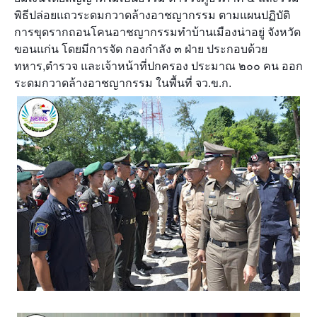
พิธีปล่อยแถวระดมกวาดล้างอาชญากรรม ตามแผ
นปฏิบัติ
การขุดรากถอนโคนอาชญากรรมทำบ้านเมืองน่าอยู่ จังหวัด
ขอนแก่น โดยมีการจัด กองกำลัง ๓ ฝ่าย ประกอบด้วย
ทหาร,ตำรวจ และเจ้าหน้าที่ปกครอง ประมาณ ๒๐๐ คน ออก
ระดมกวาดล้างอาชญากรรม ในพื้นที่ จว.ข.ก.