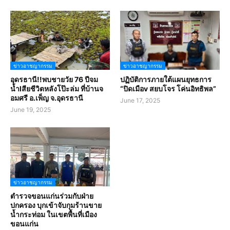
ข่าวอาชญากรรม
ข่าวอาชญากรรม
อุดรธานี!!พบชายวัย 76 ปีจม
ปฏิบัติการภายใต้แผนยุทธการ
น้ำlสียชีวิตหลังโป๊ะล่ม ที่บ้านจ
“ปิดเมือv สยบโจร โค่นอิทธิพล”
อมศรี อ.เพ็ญ จ.อุดรธานี
June 17, 2025
June 19, 2025
ข่าวอาชญากรรม
ตำรวจขอนแก่นร่วมกับฝ่าย
ปกครอง บุกเข้าจับกุมร้านขาย
น้ำกระท่อม ในเขตพื้นที่เมือง
ขอนแก่น