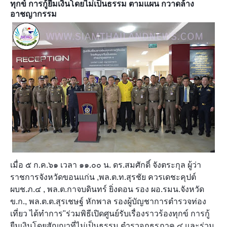
ทุกข์ การกู้ยืมเงินโดยไม่เป็นธรรม ตามแผน กวาดล้าง
อาชญากรรม
เมื่อ ๕ ก.ค.๖๑ เวลา ๑๑.๐๐ น. ดร.สมศักดิ์ จังตระกุล ผู้ว่า
ราชการจังหวัดขอนแก่น ,พล.ต.ท.สุรชัย ควรเดชะคุปต์
ผบช.ภ.๔ , พล.ต.กาจบดินทร์ ยิ่งดอน รอง ผอ.รมน.จังหวัด
ข.ก., พล.ต.ต.สุรเชษฐ์ หักพาล รองผู้บัญชาการตำรวจท่อง
เที่ยว ได้ทำการ"ร่วมพิธีเปิดศูนย์รับเรื่องราวร้องทุกข์ การกู้
ยืมเงินโดยสัญญาที่ไม่เป็นธรรม ตำรวจภูธรภาค ๔ และร่วม