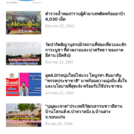
ตำรวจน้ำพอง!!รวบผู้ค้ายาเสพติดพร้อมยาบ้า
4,030 เม็ด
มิถุนายน 22, 2563
วัดป่ากิตติญานุสรณ์!!สถานที่ท่องเที่ยวและสัก
การะบูชา ที่สวยงามและน่าศรัทธา ของภาค
อีสาน (มีคลิป)
สิงหาคม 22, 2561
ยุค4.0!!หนุ่มใหม่ไฟแรง โตบูรพา สิมมาทัน
"พรรคประชาชาติ" มาพร้อมความมุ่งมั่น ตั้งใจ
และนโยบายที่สุดเจ๋ง พร้อมรับใช้ประชาชน
มกราคม 22, 2562
"บุญผะเหวด"ประเพณีวัฒนธรรมชาวอีสาน
บ้านโสกแต้ ต.ป่าหวายนั่ง อ.บ้านฝาง
จ.ขอนแก่น
มีนาคม 20, 2564