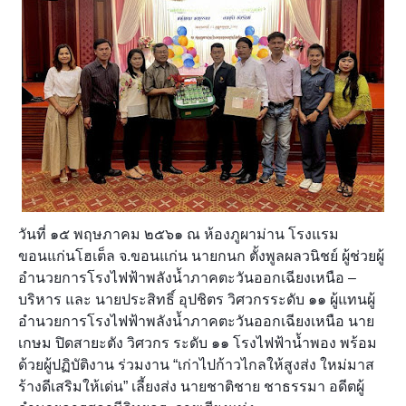
วันที่ ๑๕ พฤษภาคม ๒๕๖๑ ณ ห้องภูผาม่าน โรงแรม
ขอนแก่นโฮเต็ล จ.ขอนแก่น นายกนก ตั้งพูลผลวนิชย์ ผู้ช่วยผู้
อำนวยการโรงไฟฟ้าพลังน้ำภาคตะวันออกเฉียงเหนือ –
บริหาร และ นายประสิทธิ์ อุปชิตร วิศวกรระดับ ๑๑ ผู้แทนผู้
อำนวยการโรงไฟฟ้าพลังน้ำภาคตะวันออกเฉียงเหนือ นาย
เกษม ปิดสายะตัง วิศวกร ระดับ ๑๑ โรงไฟฟ้าน้ำพอง พร้อม
ด้วยผู้ปฏิบัติงาน ร่วมงาน “เก่าไปก้าวไกลให้สูงส่ง ใหม่มาส
ร้างดีเสริมให้เด่น” เลี้ยงส่ง นายชา
ติชาย ชาธรรมา อดีตผู้