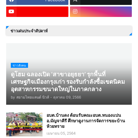
ข่าวเด่นประจำสัปดาห์
ข่าวสังคม
ดูโฮม ฉลองเปิด ‘สาขาอยุธยา’ รุกพื้นที่
เศรษฐกิจเมืองกรุงเก่า รองรับกำลังซื้อเขตนิคม
อุตสาหกรรมขนาดใหญ่ในภาคกลาง
by
สยามไทยแลนด์ นิวส์
-
ตุลาคม 09, 2566
อบต.บ้านดง ต้อนรับคณะอบต.หนองแปน
อ.มัญจาคีรี ศึกษาดูงานการจัดการขยะบ้าน
ห้วยทราย
เมษายน 05, 2564