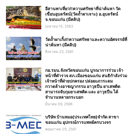
อีสานพาเที่ยว!!ความศรัทธาที่น่าค้นหา วัด
เขื่อนอุบลรัตน์(วัดถ้ำผาเจาะ) อ.อุบลรัตน์
จ.ขอนแก่น (มีคลิป)
เมษายน 10, 2563
วัดถ้ำผาเกิ้ง!!ความศรัทธาและความอัศจรรย์ที่
น่าค้นหา (มีคลิป)
สิงหาคม 23, 2561
กอ.รมน.จังหวัดขอนแก่น บูรณาการร่วม เจ้า
หน้าที่ตำรวจ สภ.เมืองขอนแก่น สนธิกำลังร่วม
เจ้าหน้าที่ฝ่ายปกครอง ปล่อยแถวระดม
กวาดล้างอาชญากรรม อาวุธปืน ยาเสพติด
สามารถจับกุมยาเสพติด และ อาวุธปืน ได้
จำนวนหลายกระบอก
มีนาคม 09, 2566
บริษัท บ้านหมอ(ประเทศไทย)จำกัด สาขา
ขอนแก่น อุปกรณ์การแพทย์ครบวงจร
พฤษภาคม 05, 2561