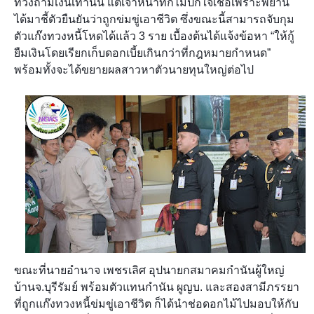
ทวงถามเงินเท่านั้น แต่เจ้าหน้าที่ก็ไม่ปักใจเชื่อเพราะพยาน
ได้มาชี้ตัวยืนยันว่าถูกข่มขู่เอาชีวิต ซึ่งขณะนี้สามารถจับกุม
ตัวแก๊งทวงหนี้โหดได้แล้ว 3 ราย เบื้องต้นได้แจ้งข้อหา “ให้กู้
ยืมเงินโดยเรียกเก็บดอกเบี้ยเกินกว่าที่กฎหมายกำหนด”
พร้อมทั้งจะได้ขยายผลสาวหาตัวนายทุนใหญ่ต่อไป
ขณะที่นายอำนาจ เพชรเลิศ อุปนายกสมาคมกำนันผู้ใหญ่
บ้านจ.บุรีรัมย์ พร้อมตัวแทนกำนัน ผูญบ. และสองสามีภรรยา
ที่ถูกแก๊งทวงหนี้ข่มขู่เอาชีวิต ก็ได้นำช่อดอกไม้ไปมอบให้กับ