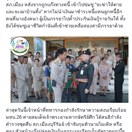
สภ.เมือง หลังจากถูกแก๊งทวงหนี้ เข้าไปข่มขู่ “จะฆ่าให้ตาย
และจะเผาบ้านทิ้ง” หากไม่นำเงินมาชำระหนี้แทนลูกหนี้อีก
คนที่นางอังคนา ผู้เป็นภรรยาไปค้ำประกันเงินกู้รายวันให้ ทั้ง
ยังได้ข่มขู่เอาชีวิตกำนันที่เข้าช่วยเหลือสองสามีภรรยาด้วย
ล่าสุดวันนี้เจ้าหน้าที่ทหารกองกำลังรักษาความสงบเรียบร้อย
มทบ.26 ค่ายสมเด็จเจ้าพระยามหากษัตริย์ศึก ได้สนธิกำลัง
ตำรวจชุดสืบ สภ.เมืองบุรีรัมย์ เข้าจับกุมตัวนายไมเคิล หรือ
ตอง หัวหน้าแก๊งปล่อยเงินกู้นอกระบบเรียกเก็บอัตราดอกเบี้ย