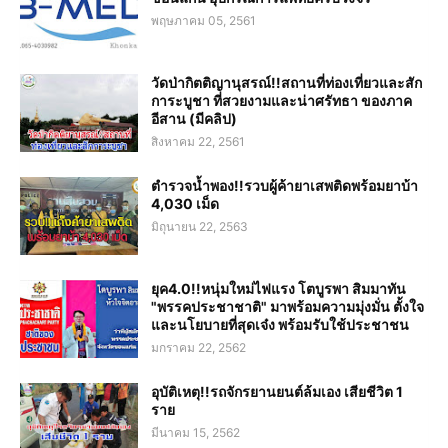
พฤษภาคม 05, 2561
วัดป่ากิตติญานุสรณ์!!สถานที่ท่องเที่ยวและสัก
การะบูชา ที่สวยงามและน่าศรัทธา ของภาค
อีสาน (มีคลิป)
สิงหาคม 22, 2561
ตำรวจน้ำพอง!!รวบผู้ค้ายาเสพติดพร้อมยาบ้า
4,030 เม็ด
มิถุนายน 22, 2563
ยุค4.0!!หนุ่มใหม่ไฟแรง โตบูรพา สิมมาทัน
"พรรคประชาชาติ" มาพร้อมความมุ่งมั่น ตั้งใจ
และนโยบายที่สุดเจ๋ง พร้อมรับใช้ประชาชน
มกราคม 22, 2562
อุบัติเหตุ!!รถจักรยานยนต์ล้มเอง เสียชีวิต 1
ราย
มีนาคม 15, 2562