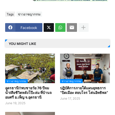
Tags
ข่าวอาชญากรรม
Facebook
YOU MIGHT LIKE
ข่าวอาชญากรรม
ข่าวอาชญากรรม
อุดรธานี!!พบชายวัย 76 ปีจม
ปฏิบัติการภายใต้แผนยุทธการ
น้ำlสียชีวิตหลังโป๊ะล่ม ที่บ้านจ
“ปิดเมือv สยบโจร โค่นอิทธิพล”
อมศรี อ.เพ็ญ จ.อุดรธานี
June 17, 2025
June 19, 2025