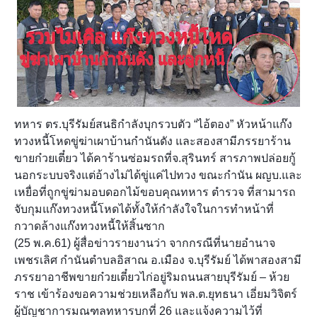
ทหาร ตร.บุรีรัมย์สนธิกำลังบุกรวบตัว “ไอ้ตอง” หัวหน้าแก๊ง
ทวงหนี้โหดขู่ฆ่าเผาบ้านกำนันดัง และสองสามีภรรยาร้าน
ขายก๋วยเตี๋ยว ได้คาร้านซ่อมรถที่จ.สุรินทร์ สารภาพปล่อยกู้
นอกระบบจริงแต่อ้างไม่ได้ขู่แค่ไปทวง ขณะกำนัน ผญบ.และ
เหยื่อที่ถูกขู่ฆ่ามอบดอกไม้ขอบคุณทหาร ตำรวจ ที่สามารถ
จับกุมแก๊งทวงหนี้โหดได้ทั้งให้กำลังใจในการทำหน้าที่
กวาดล้างแก๊งทวงหนี้ให้สิ้นซาก
(25 พ.ค.61) ผู้สื่อข่าวรายงานว่า จากกรณีที่นายอำนาจ
เพชรเลิศ กำนันตำบลอิสาณ อ.เมือง จ.บุรีรัมย์ ได้พาสองสามี
ภรรยาอาชีพขายก๋วยเตี๋ยวไก่อยู่ริมถนนสายบุรีรัมย์ – ห้วย
ราช เข้าร้องขอความช่วยเหลือกับ พล.ต.ยุทธนา เอี่ยมวิจิตร์
ผู้บัญชาการมณฑลทหารบกที่ 26 และแจ้งความไว้ที่