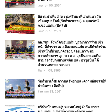
เมษายน 05, 2564
อีสานพาเที่ยว!!ความศรัทธาที่น่าค้นหา วัด
เขื่อนอุบลรัตน์(วัดถ้ำผาเจาะ) อ.อุบลรัตน์
จ.ขอนแก่น (มีคลิป)
เมษายน 10, 2563
กอ.รมน.จังหวัดขอนแก่น บูรณาการร่วม เจ้า
หน้าที่ตำรวจ สภ.เมืองขอนแก่น สนธิกำลังร่วม
เจ้าหน้าที่ฝ่ายปกครอง ปล่อยแถวระดม
กวาดล้างอาชญากรรม อาวุธปืน ยาเสพติด
สามารถจับกุมยาเสพติด และ อาวุธปืน ได้
จำนวนหลายกระบอก
มีนาคม 09, 2566
วัดถ้ำผาเกิ้ง!!ความศรัทธาและความอัศจรรย์ที่
น่าค้นหา (มีคลิป)
สิงหาคม 23, 2561
บริษัท บ้านหมอ(ประเทศไทย)จำกัด สาขา
ขอนแก่น อุปกรณ์การแพทย์ครบวงจร