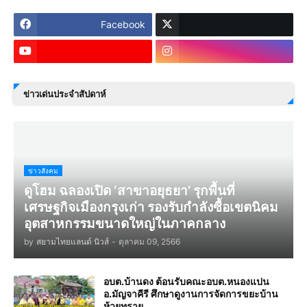
Facebook
ข่าวเด่นประจำสัปดาห์
ข่าวสังคม
ดูโฮม ฉลองเปิด ‘สาขาอยุธยา’ รุกพื้นที่
เศรษฐกิจเมืองกรุงเก่า รองรับกำลังซื้อเขตนิคม
อุตสาหกรรมขนาดใหญ่ในภาคกลาง
by
สยามไทยแลนด์ นิวส์
-
ตุลาคม 09, 2566
อบต.บ้านดง ต้อนรับคณะอบต.หนองแปน
อ.มัญจาคีรี ศึกษาดูงานการจัดการขยะบ้าน
ห้วยทราย