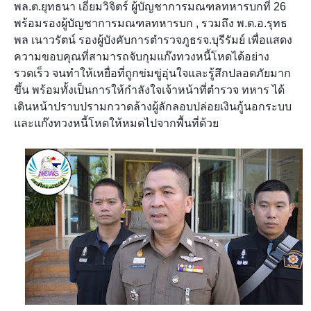
พล.ต.ยุทธนา เอี่ยมวิจิตร์ ผู้บัญชาการมณฑลทหารบกที่ 26
พร้อมรองผู้บัญชาการมณฑลทหารบก , รวมถึง พ.ต.อ.รุทธ
พล เนาวรัตน์ รองผู้บังคับการตำรวจภูธรจ.บุรีรัมย์ เพื่อแสดง
ความขอบคุณที่สามารถจับกุมแก๊งทวงหนี้โหดได้อย่าง
รวดเร็ว จนทำให้เหยื่อที่ถูกข่มขู่อุ่นใจและรู้สึกปลอดภัยมาก
ขึ้น พร้อมทั้งเป็นการให้กำลังใจเจ้าหน้าที่ตำรวจ ทหาร ได้
เดินหน้าปราบปรามกวาดล้างผู้ลักลอบปล่อยเงินกู้นอกระบบ
และแก๊งทวงหนี้โหดให้หมดไปจากพื้นที่ด้วย