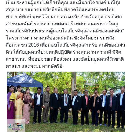
เป็นประธานผู้มอบโล่เกียรติคุณ และมีนายไชยยงค์ มณีรุ่ง
สกุล นายกสมาคมหนังสือพิมพ์ภาคใต้แห่งประเทศไทย
พ.ต.อ.พิทักษ์ พุทธวิโร ผกก.สภ.มะนัง จังหวัดสตูล ดร.ภิเศก
สายชนะพันธ์ รองนายกเทศมนตรี เทศบาลนครหาดใหญ่
ร่วมเกียรติกับประธานผู้มอบโลเกียรติคุณ่”คนดีของแผ่นดิน”
โครงการตามหาคนดีของแผ่นดิน ซึ่งจัดโดยชมรมพลัง
สื่อมวลชน 2016 เพื่อมอบโล่เกียรติคุณสำหรับ คนดีของแผ่น
ดิน ให้กับบุคคลที่ประพฤติปฎิบัติสร้างคุณงามความดี มีจิต
สาธารณะ ที่ชอบช่วยเหลือสังคม และยังเป็นบุคคลที่รักชาติ
ศาสนา และพระมหากษัตริย์