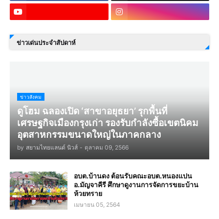
ข่าวเด่นประจำสัปดาห์
ข่าวสังคม
ดูโฮม ฉลองเปิด ‘สาขาอยุธยา’ รุกพื้นที่
เศรษฐกิจเมืองกรุงเก่า รองรับกำลังซื้อเขตนิคม
อุตสาหกรรมขนาดใหญ่ในภาคกลาง
by
สยามไทยแลนด์ นิวส์
-
ตุลาคม 09, 2566
อบต.บ้านดง ต้อนรับคณะอบต.หนองแปน
อ.มัญจาคีรี ศึกษาดูงานการจัดการขยะบ้าน
ห้วยทราย
เมษายน 05, 2564