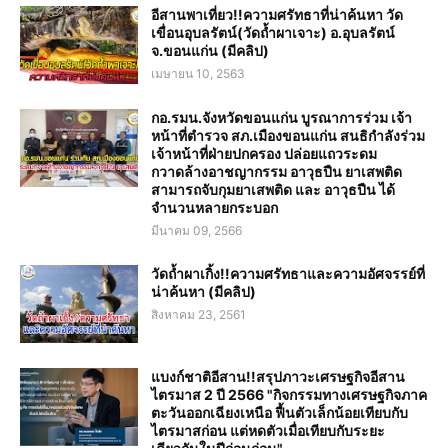
อีสานพาเที่ยว!!ความศรัทธาที่น่าค้นหา วัด
เขื่อนอุบลรัตน์(วัดถ้ำผาเจาะ) อ.อุบลรัตน์
จ.ขอนแก่น (มีคลิป)
เมษายน 10, 2563
กอ.รมน.จังหวัดขอนแก่น บูรณาการร่วม เจ้า
หน้าที่ตำรวจ สภ.เมืองขอนแก่น สนธิกำลังร่วม
เจ้าหน้าที่ฝ่ายปกครอง ปล่อยแถวระดม
กวาดล้างอาชญากรรม อาวุธปืน ยาเสพติด
สามารถจับกุมยาเสพติด และ อาวุธปืน ได้
จำนวนหลายกระบอก
มีนาคม 09, 2566
วัดถ้ำผาเกิ้ง!!ความศรัทธาและความอัศจรรย์ที่
น่าค้นหา (มีคลิป)
สิงหาคม 23, 2561
แบงก์ชาติอีสาน!!สรุปภาวะเศรษฐกิจอีสาน
ไตรมาส 2 ปี 2566 "กิจกรรมทางเศรษฐกิจภาค
ตะวันออกเฉียงเหนือ ฟื้นตัวเล็กน้อยเทียบกับ
ไตรมาสก่อน แต่หดตัวเมื่อเทียบกับระยะ