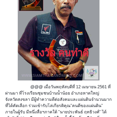
@@@ เมื่อวันพฤหัสบดีที่ 12 เมษายน 2561 ที่
ผ่านมา ที่โรงเรียนชุมชนบ้านน้ำน้อย อำเภอหาดใหญ่
จังหวัดสงขลา มีผู้ทำความดีต่อสังคมและแผ่นดินจำนวนมาก
ที่ได้คัดเลือก ร่วมเข้ารับโล่เกียรติคุณ"คนดีของแผ่นดิน"
ภายในผู้รับ มีหนึ่งสื่อฯภาคใต้ "นายประพันธ์ ฤทธิวงศ์" ได้