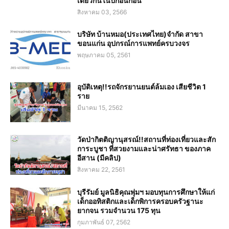
เดียวกันในปีก่อนก่อน"
สิงหาคม 03, 2566
บริษัท บ้านหมอ(ประเทศไทย)จำกัด สาขา
ขอนแก่น อุปกรณ์การแพทย์ครบวงจร
พฤษภาคม 05, 2561
อุบัติเหตุ!!รถจักรยานยนต์ล้มเอง เสียชีวิต 1
ราย
มีนาคม 15, 2562
วัดป่ากิตติญานุสรณ์!!สถานที่ท่องเที่ยวและสัก
การะบูชา ที่สวยงามและน่าศรัทธา ของภาค
อีสาน (มีคลิป)
สิงหาคม 22, 2561
บุรีรัมย์ มูลนิธิคุณพุ่มฯ มอบทุนการศึกษาให้แก่
เด็กออทิสติกและเด็กพิการครอบครัวฐานะ
ยากจน รวมจำนวน 175 ทุน
กุมภาพันธ์ 07, 2562