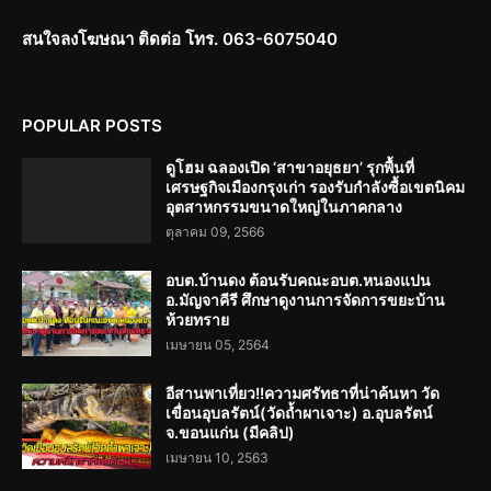
สนใจลงโฆษณา ติดต่อ โทร. 063-6075040
POPULAR POSTS
ดูโฮม ฉลองเปิด ‘สาขาอยุธยา’ รุกพื้นที่
เศรษฐกิจเมืองกรุงเก่า รองรับกำลังซื้อเขตนิคม
อุตสาหกรรมขนาดใหญ่ในภาคกลาง
ตุลาคม 09, 2566
อบต.บ้านดง ต้อนรับคณะอบต.หนองแปน
อ.มัญจาคีรี ศึกษาดูงานการจัดการขยะบ้าน
ห้วยทราย
เมษายน 05, 2564
อีสานพาเที่ยว!!ความศรัทธาที่น่าค้นหา วัด
เขื่อนอุบลรัตน์(วัดถ้ำผาเจาะ) อ.อุบลรัตน์
จ.ขอนแก่น (มีคลิป)
เมษายน 10, 2563