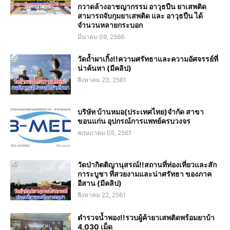
กวาดล้างอาชญากรรม อาวุธปืน ยาเสพติด
สามารถจับกุมยาเสพติด และ อาวุธปืน ได้
จำนวนหลายกระบอก
มีนาคม 09, 2566
วัดถ้ำผาเกิ้ง!!ความศรัทธาและความอัศจรรย์ที่
น่าค้นหา (มีคลิป)
สิงหาคม 23, 2561
บริษัท บ้านหมอ(ประเทศไทย)จำกัด สาขา
ขอนแก่น อุปกรณ์การแพทย์ครบวงจร
พฤษภาคม 05, 2561
วัดป่ากิตติญานุสรณ์!!สถานที่ท่องเที่ยวและสัก
การะบูชา ที่สวยงามและน่าศรัทธา ของภาค
อีสาน (มีคลิป)
สิงหาคม 22, 2561
ตำรวจน้ำพอง!!รวบผู้ค้ายาเสพติดพร้อมยาบ้า
4,030 เม็ด