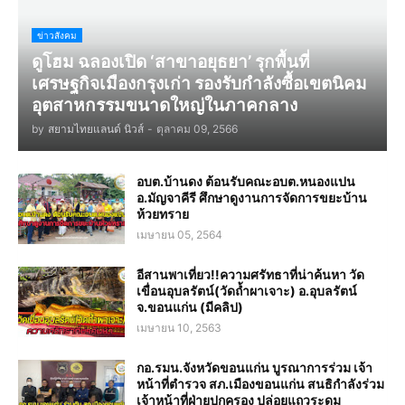
ข่าวสังคม
ดูโฮม ฉลองเปิด ‘สาขาอยุธยา’ รุกพื้นที่
เศรษฐกิจเมืองกรุงเก่า รองรับกำลังซื้อเขตนิคม
อุตสาหกรรมขนาดใหญ่ในภาคกลาง
by
สยามไทยแลนด์ นิวส์
-
ตุลาคม 09, 2566
อบต.บ้านดง ต้อนรับคณะอบต.หนองแปน
อ.มัญจาคีรี ศึกษาดูงานการจัดการขยะบ้าน
ห้วยทราย
เมษายน 05, 2564
อีสานพาเที่ยว!!ความศรัทธาที่น่าค้นหา วัด
เขื่อนอุบลรัตน์(วัดถ้ำผาเจาะ) อ.อุบลรัตน์
จ.ขอนแก่น (มีคลิป)
เมษายน 10, 2563
กอ.รมน.จังหวัดขอนแก่น บูรณาการร่วม เจ้า
หน้าที่ตำรวจ สภ.เมืองขอนแก่น สนธิกำลังร่วม
เจ้าหน้าที่ฝ่ายปกครอง ปล่อยแถวระดม