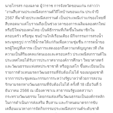
นายไกรสร กองฉลาด ผู้ว่าราช การจังหวัดขอนแก่น กล่าวว่า
“งานสืบสานประเพณีสงกรานต์วิถีไทบ้านขอนแก่น ประจำปี
2567 ที่มาด้วยประเพณีสงกรานต์ เป็นประเพณีเก่าแก่ของไทยที่
สืบทอดมาแต่โบราณถือเป็นช่วงเวลาของการเฉลิมฉลองศกใหม่
หรือปีใหม่ของคนไทย เป็นพิธีกรรมที่เกิดขึ้นในสมาชิกใน
ครอบครัว หรือชุม ชนบ้านใกล้เรือนเคียง มีกิจกรรมการสรงน้ำ
พระพุทธรูป การใช้น้ำรดให้แก่กันเพื่อความชุ่มชื่น การรดน้ำขอ
พรผู้ใหญ่ที่เคารพ เป็นการแสดงออกถึงความกตัญญูกตเวที เกิด
ความเป็นสิริมงคลแก่ตนเองและครอบครัว ประเพณีสงกรานต์ใน
ประเทศไทยได้รับการประกาศจากองค์การศึกษา วิทยาศาสตร์
และวัฒนธรรมแห่งสหประชาชาติ หรือยูเนสโก ขึ้นทะเบียนเป็น
รายการตัวแทนมรดกวัฒนธรรมที่จับต้องไม่ได้ ของมนุษยชาติ
จากการประชุมคณะกรรมการระหว่างรัฐบาลว่าด้วยการสงวน
รักษามรดกทางวัฒนธรรมที่จับต้องไม่ได้ ครั้งที่ 18 เมื่อวันที่ 5
ธันวาคม 2566 ณ เมืองคาซาเน สาธารณรัฐบอตสวานา
กระทรวงวัฒนธรรม โดยกรมส่งเสริมวัฒนธรรมเป็นองค์กรหลัก
ในการดำเนินการส่งเสริม สืบสาน และกำหนดมาตรการขับ
เคลื่อนแนวทางการจัดกิจกรรมประเพณีสงกรานต์ระดับชาติ