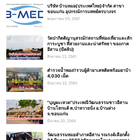
บริษัท บ้านหมอ(ประเทศไทย)จำกัด สาขา
ขอนแก่น อุปกรณ์การแพทย์ครบวงจร
พฤษภาคม 05, 2561
วัดป่ากิตติญานุสรณ์!!สถานที่ท่องเที่ยวและสัก
การะบูชา ที่สวยงามและน่าศรัทธา ของภาค
อีสาน (มีคลิป)
สิงหาคม 22, 2561
ตำรวจน้ำพอง!!รวบผู้ค้ายาเสพติดพร้อมยาบ้า
4,030 เม็ด
มิถุนายน 22, 2563
"บุญผะเหวด"ประเพณีวัฒนธรรมชาวอีสาน
บ้านโสกแต้ ต.ป่าหวายนั่ง อ.บ้านฝาง
จ.ขอนแก่น
มีนาคม 20, 2564
วัฒนธรรมหมอลำภาคอีสาน รณรงค์เลือกตั้ง