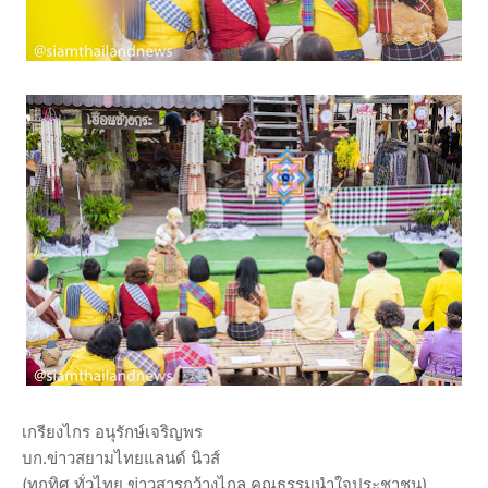
เกรียงไกร อนุรักษ์เจริญพร
บก.ข่าวสยามไทยแลนด์ นิวส์
(ทุกทิศ ทั่วไทย ข่าวสารกว้างไกล คุณธรรมนำใจประชาชน)