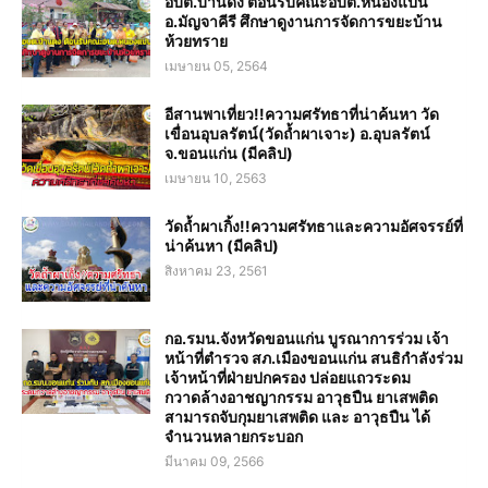
อบต.บ้านดง ต้อนรับคณะอบต.หนองแปน
อ.มัญจาคีรี ศึกษาดูงานการจัดการขยะบ้าน
ห้วยทราย
เมษายน 05, 2564
อีสานพาเที่ยว!!ความศรัทธาที่น่าค้นหา วัด
เขื่อนอุบลรัตน์(วัดถ้ำผาเจาะ) อ.อุบลรัตน์
จ.ขอนแก่น (มีคลิป)
เมษายน 10, 2563
วัดถ้ำผาเกิ้ง!!ความศรัทธาและความอัศจรรย์ที่
น่าค้นหา (มีคลิป)
สิงหาคม 23, 2561
กอ.รมน.จังหวัดขอนแก่น บูรณาการร่วม เจ้า
หน้าที่ตำรวจ สภ.เมืองขอนแก่น สนธิกำลังร่วม
เจ้าหน้าที่ฝ่ายปกครอง ปล่อยแถวระดม
กวาดล้างอาชญากรรม อาวุธปืน ยาเสพติด
สามารถจับกุมยาเสพติด และ อาวุธปืน ได้
จำนวนหลายกระบอก
มีนาคม 09, 2566