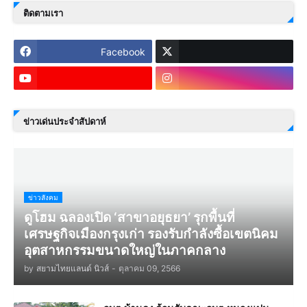
ติดตามเรา
Facebook
ข่าวเด่นประจำสัปดาห์
ข่าวสังคม
ดูโฮม ฉลองเปิด ‘สาขาอยุธยา’ รุกพื้นที่
เศรษฐกิจเมืองกรุงเก่า รองรับกำลังซื้อเขตนิคม
อุตสาหกรรมขนาดใหญ่ในภาคกลาง
by
สยามไทยแลนด์ นิวส์
-
ตุลาคม 09, 2566