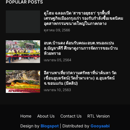
POPULAR POSTS
ดูโฮม ฉลองเปิด ‘สาขาอยุธยา’ รุกพื้นที่
เศรษฐกิจเมืองกรุงเก่า รองรับกำลังซื้อเขตนิคม
อุตสาหกรรมขนาดใหญ่ในภาคกลาง
ตุลาคม 09, 2566
อบต.บ้านดง ต้อนรับคณะอบต.หนองแปน
อ.มัญจาคีรี ศึกษาดูงานการจัดการขยะบ้าน
ห้วยทราย
เมษายน 05, 2564
อีสานพาเที่ยว!!ความศรัทธาที่น่าค้นหา วัด
เขื่อนอุบลรัตน์(วัดถ้ำผาเจาะ) อ.อุบลรัตน์
จ.ขอนแก่น (มีคลิป)
เมษายน 10, 2563
Home
About Us
Contact Us
RTL Version
Design by
Blogspot
| Distributed by
Gooyaabi