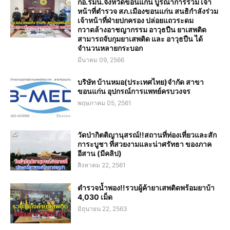
กอ.รมน.จังหวัดขอนแก่น บูรณาการร่วม เจ้า
หน้าที่ตำรวจ สภ.เมืองขอนแก่น สนธิกำลังร่วม
เจ้าหน้าที่ฝ่ายปกครอง ปล่อยแถวระดม
กวาดล้างอาชญากรรม อาวุธปืน ยาเสพติด
สามารถจับกุมยาเสพติด และ อาวุธปืน ได้
จำนวนหลายกระบอก
มีนาคม 09, 2566
บริษัท บ้านหมอ(ประเทศไทย)จำกัด สาขา
ขอนแก่น อุปกรณ์การแพทย์ครบวงจร
พฤษภาคม 05, 2561
วัดป่ากิตติญานุสรณ์!!สถานที่ท่องเที่ยวและสัก
การะบูชา ที่สวยงามและน่าศรัทธา ของภาค
อีสาน (มีคลิป)
สิงหาคม 22, 2561
ตำรวจน้ำพอง!!รวบผู้ค้ายาเสพติดพร้อมยาบ้า
4,030 เม็ด
มิถุนายน 22, 2563