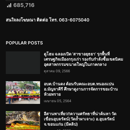
685,716
สนใจลงโฆษณา ติดต่อ โทร. 063-6075040
POPULAR POSTS
ดูโฮม ฉลองเปิด ‘สาขาอยุธยา’ รุกพื้นที่
เศรษฐกิจเมืองกรุงเก่า รองรับกำลังซื้อเขตนิคม
อุตสาหกรรมขนาดใหญ่ในภาคกลาง
ตุลาคม 09, 2566
อบต.บ้านดง ต้อนรับคณะอบต.หนองแปน
อ.มัญจาคีรี ศึกษาดูงานการจัดการขยะบ้าน
ห้วยทราย
เมษายน 05, 2564
อีสานพาเที่ยว!!ความศรัทธาที่น่าค้นหา วัด
เขื่อนอุบลรัตน์(วัดถ้ำผาเจาะ) อ.อุบลรัตน์
จ.ขอนแก่น (มีคลิป)