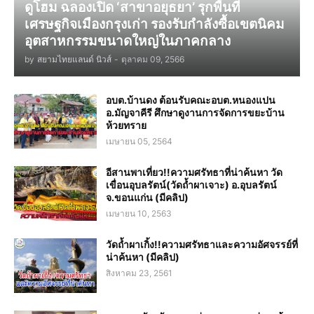
ดูโฮม ฉลองเปิด ‘สาขาอยุธยา’ รุกพื้นที่
เศรษฐกิจเมืองกรุงเก่า รองรับกำลังซื้อเขตนิคม
อุตสาหกรรมขนาดใหญ่ในภาคกลาง
by
สยามไทยแลนด์ นิวส์
-
ตุลาคม 09, 2566
อบต.บ้านดง ต้อนรับคณะอบต.หนองแปน
อ.มัญจาคีรี ศึกษาดูงานการจัดการขยะบ้าน
ห้วยทราย
เมษายน 05, 2564
อีสานพาเที่ยว!!ความศรัทธาที่น่าค้นหา วัด
เขื่อนอุบลรัตน์(วัดถ้ำผาเจาะ) อ.อุบลรัตน์
จ.ขอนแก่น (มีคลิป)
เมษายน 10, 2563
วัดถ้ำผาเกิ้ง!!ความศรัทธาและความอัศจรรย์ที่
น่าค้นหา (มีคลิป)
สิงหาคม 23, 2561