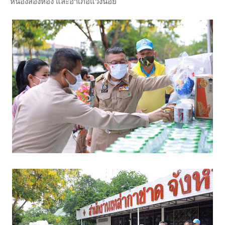
หนองสองห้อง และอำเภอแวงน้อย