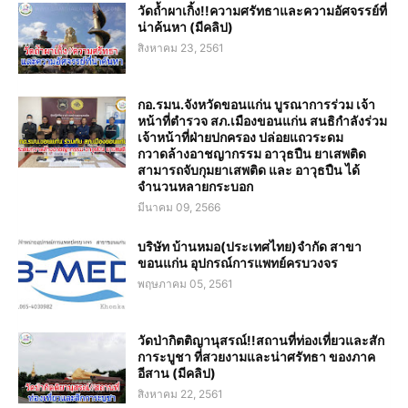
วัดถ้ำผาเกิ้ง!!ความศรัทธาและความอัศจรรย์ที่
น่าค้นหา (มีคลิป)
สิงหาคม 23, 2561
กอ.รมน.จังหวัดขอนแก่น บูรณาการร่วม เจ้า
หน้าที่ตำรวจ สภ.เมืองขอนแก่น สนธิกำลังร่วม
เจ้าหน้าที่ฝ่ายปกครอง ปล่อยแถวระดม
กวาดล้างอาชญากรรม อาวุธปืน ยาเสพติด
สามารถจับกุมยาเสพติด และ อาวุธปืน ได้
จำนวนหลายกระบอก
มีนาคม 09, 2566
บริษัท บ้านหมอ(ประเทศไทย)จำกัด สาขา
ขอนแก่น อุปกรณ์การแพทย์ครบวงจร
พฤษภาคม 05, 2561
วัดป่ากิตติญานุสรณ์!!สถานที่ท่องเที่ยวและสัก
การะบูชา ที่สวยงามและน่าศรัทธา ของภาค
อีสาน (มีคลิป)
สิงหาคม 22, 2561