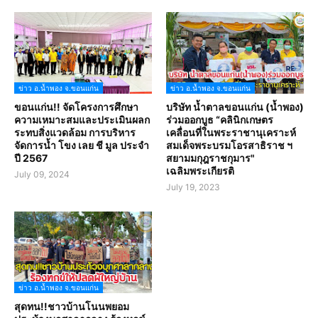
ข่าว อ.น้ำพอง จ.ขอนแก่น
ข่าว อ.น้ำพอง จ.ขอนแก่น
ขอนแก่น!! จัดโครงการศึกษา
บริษัท น้ำตาลขอนแก่น (น้ำพอง)
ความเหมาะสมและประเมินผลก
ร่วมออกบูธ “คลินิกเกษตร
ระทบสิ่งแวดล้อม การบริหาร
เคลื่อนที่ในพระราชานุเคราะห์
จัดการน้ำ โขง เลย ชี มูล ประจำ
สมเด็จพระบรมโอรสาธิราช ฯ
ปี 2567
สยามมกุฎราชกุมาร"
เฉลิมพระเกียรติ
July 09, 2024
July 19, 2023
ข่าว อ.น้ำพอง จ.ขอนแก่น
สุดทน!!ชาวบ้านโนนพยอม