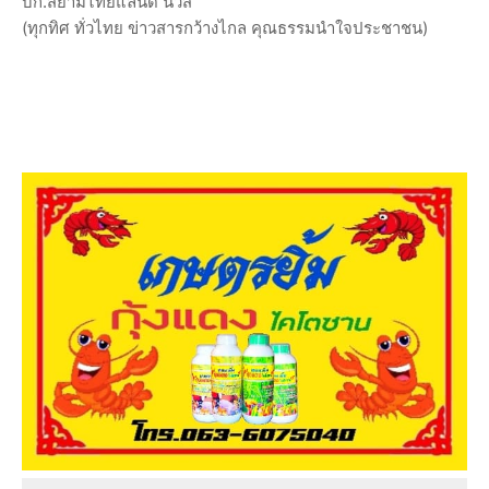
บก.สยามไทยแลนด์ นิวส์
(ทุกทิศ ทั่วไทย ข่าวสารกว้างไกล คุณธรรมนำใจประชาชน)