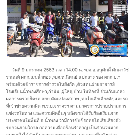
วันที่ 9 มกราคม 2563 เวลา 14.00 น. พ.ต.อ.อนุศักดิ์ ศักดาวัช
รานนท์ ผกก.สภ.น้ำพอง ,พ.ต.ท.นิพนธ์ แปกลาง รอง ผกก.ป.ฯ
พร้อมด้วยข้าราชการตำรวจในสังกัด ,ตัวแทนฝ่ายอาจารย์
โรงเรียนน้ำพองศึกษา,กำนัน ,ผู้ใหญ่บ้าน ในท้องที่ ร่วมกันแถลง
ผลการตรวจยึดรถ จยย.ดัดแปลงสภาพ ,ท่อไอเสียเสียงดัง,และรถ
ที่เข้าข่ายความผิด พ.ร.บ.จราจรฯ ตามมาตรการปราบปรามการ
แข่งรถในทาง และความผิดอื่นๆ หลังจากได้รับร้องเรียนจาก
ประชาชนในพื้นที่ อ.น้ำพอง ว่ามีการขับขี่รถท่อไอเสียเสียงดัง
รบกวนยามวิกาล ก่อความเดือดร้อนรำคาญ เป็นจำนวนมาก
จนท.ฯจึงได้ดำเนินการออกตรวจสอบ และตรวจยึดดังกล่าว