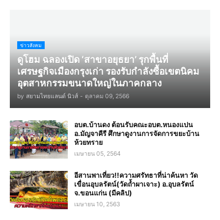
ข่าวสังคม
ดูโฮม ฉลองเปิด ‘สาขาอยุธยา’ รุกพื้นที่
เศรษฐกิจเมืองกรุงเก่า รองรับกำลังซื้อเขตนิคม
อุตสาหกรรมขนาดใหญ่ในภาคกลาง
by
สยามไทยแลนด์ นิวส์
-
ตุลาคม 09, 2566
อบต.บ้านดง ต้อนรับคณะอบต.หนองแปน
อ.มัญจาคีรี ศึกษาดูงานการจัดการขยะบ้าน
ห้วยทราย
เมษายน 05, 2564
อีสานพาเที่ยว!!ความศรัทธาที่น่าค้นหา วัด
เขื่อนอุบลรัตน์(วัดถ้ำผาเจาะ) อ.อุบลรัตน์
จ.ขอนแก่น (มีคลิป)
เมษายน 10, 2563