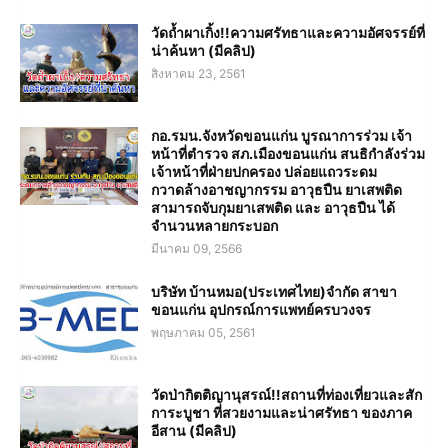
วัดถ้ำผาเกิ้ง!!ความศรัทธาและความอัศจรรย์ที่
น่าค้นหา (มีคลิป)
สิงหาคม 23, 2561
กอ.รมน.จังหวัดขอนแก่น บูรณาการร่วม เจ้า
หน้าที่ตำรวจ สภ.เมืองขอนแก่น สนธิกำลังร่วม
เจ้าหน้าที่ฝ่ายปกครอง ปล่อยแถวระดม
กวาดล้างอาชญากรรม อาวุธปืน ยาเสพติด
สามารถจับกุมยาเสพติด และ อาวุธปืน ได้
จำนวนหลายกระบอก
มีนาคม 09, 2566
บริษัท บ้านหมอ(ประเทศไทย)จำกัด สาขา
ขอนแก่น อุปกรณ์การแพทย์ครบวงจร
พฤษภาคม 05, 2561
วัดป่ากิตติญานุสรณ์!!สถานที่ท่องเที่ยวและสัก
การะบูชา ที่สวยงามและน่าศรัทธา ของภาค
อีสาน (มีคลิป)