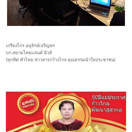
เกรียงไกร อนุรักษ์เจริญพร
บก.สยามไทยแลนด์ นิวส์
(ทุกทิศ ทั่วไทย ข่าวสารกว้างไกล คุณธรรมนำใจประชาชน)