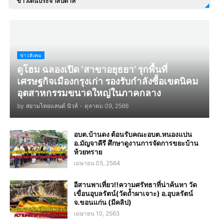
ข่าวเด่นประจำสัปดาห์
ข่าวสังคม
ดูโฮม ฉลองเปิด ‘สาขาอยุธยา’ รุกพื้นที่
เศรษฐกิจเมืองกรุงเก่า รองรับกำลังซื้อเขตนิคม
อุตสาหกรรมขนาดใหญ่ในภาคกลาง
by
สยามไทยแลนด์ นิวส์
-
ตุลาคม 09, 2566
อบต.บ้านดง ต้อนรับคณะอบต.หนองแปน
อ.มัญจาคีรี ศึกษาดูงานการจัดการขยะบ้าน
ห้วยทราย
เมษายน 05, 2564
อีสานพาเที่ยว!!ความศรัทธาที่น่าค้นหา วัด
เขื่อนอุบลรัตน์(วัดถ้ำผาเจาะ) อ.อุบลรัตน์
จ.ขอนแก่น (มีคลิป)
เมษายน 10, 2563