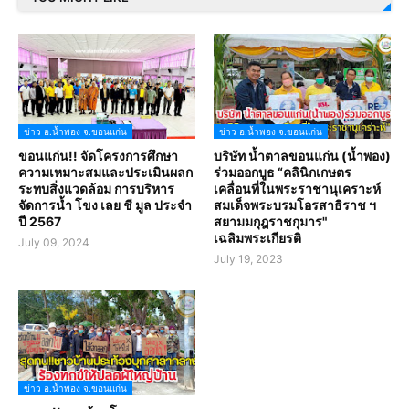
ข่าว อ.น้ำพอง จ.ขอนแก่น
ข่าว อ.น้ำพอง จ.ขอนแก่น
ขอนแก่น!! จัดโครงการศึกษา
บริษัท น้ำตาลขอนแก่น (น้ำพอง)
ความเหมาะสมและประเมินผลก
ร่วมออกบูธ “คลินิกเกษตร
ระทบสิ่งแวดล้อม การบริหาร
เคลื่อนที่ในพระราชานุเคราะห์
จัดการน้ำ โขง เลย ชี มูล ประจำ
สมเด็จพระบรมโอรสาธิราช ฯ
ปี 2567
สยามมกุฎราชกุมาร"
เฉลิมพระเกียรติ
July 09, 2024
July 19, 2023
ข่าว อ.น้ำพอง จ.ขอนแก่น