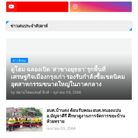
ข่าวเด่นประจำสัปดาห์
ข่าวสังคม
ดูโฮม ฉลองเปิด ‘สาขาอยุธยา’ รุกพื้นที่
เศรษฐกิจเมืองกรุงเก่า รองรับกำลังซื้อเขตนิคม
อุตสาหกรรมขนาดใหญ่ในภาคกลาง
by
สยามไทยแลนด์ นิวส์
-
ตุลาคม 09, 2566
อบต.บ้านดง ต้อนรับคณะอบต.หนองแปน
อ.มัญจาคีรี ศึกษาดูงานการจัดการขยะบ้าน
ห้วยทราย
เมษายน 05, 2564