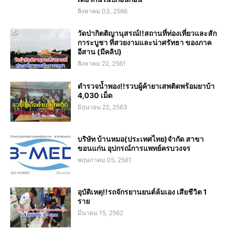
สิงหาคม 03, 2566
วัดป่ากิตติญานุสรณ์!!สถานที่ท่องเที่ยวและสัก
การะบูชา ที่สวยงามและน่าศรัทธา ของภาค
อีสาน (มีคลิป)
สิงหาคม 22, 2561
ตำรวจน้ำพอง!!รวบผู้ค้ายาเสพติดพร้อมยาบ้า
4,030 เม็ด
มิถุนายน 22, 2563
บริษัท บ้านหมอ(ประเทศไทย)จำกัด สาขา
ขอนแก่น อุปกรณ์การแพทย์ครบวงจร
พฤษภาคม 05, 2561
อุบัติเหตุ!!รถจักรยานยนต์ล้มเอง เสียชีวิต 1
ราย
มีนาคม 15, 2562