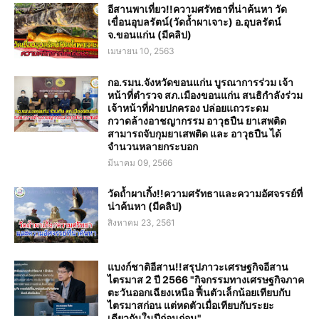
อีสานพาเที่ยว!!ความศรัทธาที่น่าค้นหา วัด
เขื่อนอุบลรัตน์(วัดถ้ำผาเจาะ) อ.อุบลรัตน์
จ.ขอนแก่น (มีคลิป)
เมษายน 10, 2563
กอ.รมน.จังหวัดขอนแก่น บูรณาการร่วม เจ้า
หน้าที่ตำรวจ สภ.เมืองขอนแก่น สนธิกำลังร่วม
เจ้าหน้าที่ฝ่ายปกครอง ปล่อยแถวระดม
กวาดล้างอาชญากรรม อาวุธปืน ยาเสพติด
สามารถจับกุมยาเสพติด และ อาวุธปืน ได้
จำนวนหลายกระบอก
มีนาคม 09, 2566
วัดถ้ำผาเกิ้ง!!ความศรัทธาและความอัศจรรย์ที่
น่าค้นหา (มีคลิป)
สิงหาคม 23, 2561
แบงก์ชาติอีสาน!!สรุปภาวะเศรษฐกิจอีสาน
ไตรมาส 2 ปี 2566 "กิจกรรมทางเศรษฐกิจภาค
ตะวันออกเฉียงเหนือ ฟื้นตัวเล็กน้อยเทียบกับ
ไตรมาสก่อน แต่หดตัวเมื่อเทียบกับระยะ
เดียวกันในปีก่อนก่อน"