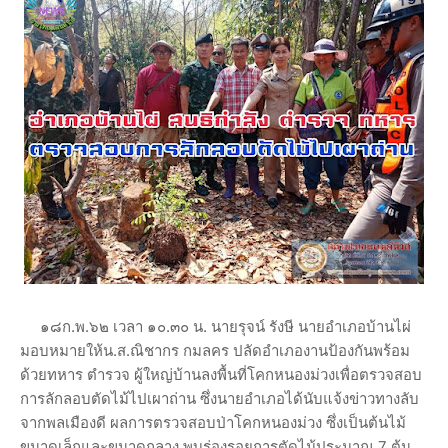
๑๘ก.พ.๖๒ เวลา ๑๐.๓๐ น. นายรุจน์ รังษี นายอำเภอบ้านไผ่
มอบหมายให้น.ส.ณิชากร กมลคร ปลัดอำเภองานป้องกันพร้อม
ด้วยทหาร ตำรวจ ผู้ใหญ่บ้านลงพื้นที่โคกหนองม่วงเพื่อตรวจสอบ
การลักลอบตัดไม้ไปเผาถ่าน ซึ่งนายอำเภอได้นับแจ้งข่าวทางลับ
จากพลเมืองดี ผลการตรวจสอบป่าโคกหนองม่วง ซึ่งเป็นต้นไม้
ขนาดเล็กและขนาดกลาง พบร่องรอยการตัดไม้ประมาณ 7 ต้น