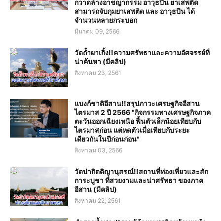
กวาดล้างอาชญากรรม อาวุธปืน ยาเสพติด
สามารถจับกุมยาเสพติด และ อาวุธปืน ได้
จำนวนหลายกระบอก
มีนาคม 09, 2566
วัดถ้ำผาเกิ้ง!!ความศรัทธาและความอัศจรรย์ที่
น่าค้นหา (มีคลิป)
สิงหาคม 23, 2561
แบงก์ชาติอีสาน!!สรุปภาวะเศรษฐกิจอีสาน
ไตรมาส 2 ปี 2566 "กิจกรรมทางเศรษฐกิจภาค
ตะวันออกเฉียงเหนือ ฟื้นตัวเล็กน้อยเทียบกับ
ไตรมาสก่อน แต่หดตัวเมื่อเทียบกับระยะ
เดียวกันในปีก่อนก่อน"
สิงหาคม 03, 2566
วัดป่ากิตติญานุสรณ์!!สถานที่ท่องเที่ยวและสัก
การะบูชา ที่สวยงามและน่าศรัทธา ของภาค
อีสาน (มีคลิป)
สิงหาคม 22, 2561