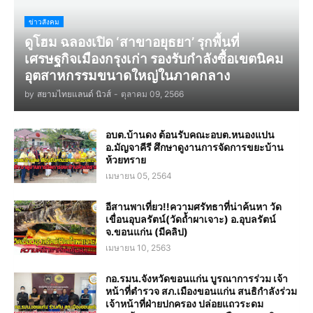
ข่าวสังคม
ดูโฮม ฉลองเปิด ‘สาขาอยุธยา’ รุกพื้นที่
เศรษฐกิจเมืองกรุงเก่า รองรับกำลังซื้อเขตนิคม
อุตสาหกรรมขนาดใหญ่ในภาคกลาง
by
สยามไทยแลนด์ นิวส์
-
ตุลาคม 09, 2566
อบต.บ้านดง ต้อนรับคณะอบต.หนองแปน
อ.มัญจาคีรี ศึกษาดูงานการจัดการขยะบ้าน
ห้วยทราย
เมษายน 05, 2564
อีสานพาเที่ยว!!ความศรัทธาที่น่าค้นหา วัด
เขื่อนอุบลรัตน์(วัดถ้ำผาเจาะ) อ.อุบลรัตน์
จ.ขอนแก่น (มีคลิป)
เมษายน 10, 2563
กอ.รมน.จังหวัดขอนแก่น บูรณาการร่วม เจ้า
หน้าที่ตำรวจ สภ.เมืองขอนแก่น สนธิกำลังร่วม
เจ้าหน้าที่ฝ่ายปกครอง ปล่อยแถวระดม