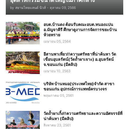
อุตสาหกรรมขนาดใหญ่ในภาคกลาง
by
สยามไทยแลนด์ นิวส์
-
ตุลาคม 09, 2566
อบต.บ้านดง ต้อนรับคณะอบต.หนองแปน
อ.มัญจาคีรี ศึกษาดูงานการจัดการขยะบ้าน
ห้วยทราย
เมษายน 05, 2564
อีสานพาเที่ยว!!ความศรัทธาที่น่าค้นหา วัด
เขื่อนอุบลรัตน์(วัดถ้ำผาเจาะ) อ.อุบลรัตน์
จ.ขอนแก่น (มีคลิป)
เมษายน 10, 2563
บริษัท บ้านหมอ(ประเทศไทย)จำกัด สาขา
ขอนแก่น อุปกรณ์การแพทย์ครบวงจร
พฤษภาคม 05, 2561
วัดถ้ำผาเกิ้ง!!ความศรัทธาและความอัศจรรย์ที่
น่าค้นหา (มีคลิป)
สิงหาคม 23, 2561