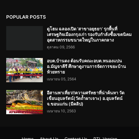
POPULAR POSTS
ดูโฮม ฉลองเปิด ‘สาขาอยุธยา’ รุกพื้นที่
เศรษฐกิจเมืองกรุงเก่า รองรับกำลังซื้อเขตนิคม
อุตสาหกรรมขนาดใหญ่ในภาคกลาง
ตุลาคม 09, 2566
อบต.บ้านดง ต้อนรับคณะอบต.หนองแปน
อ.มัญจาคีรี ศึกษาดูงานการจัดการขยะบ้าน
ห้วยทราย
เมษายน 05, 2564
อีสานพาเที่ยว!!ความศรัทธาที่น่าค้นหา วัด
เขื่อนอุบลรัตน์(วัดถ้ำผาเจาะ) อ.อุบลรัตน์
จ.ขอนแก่น (มีคลิป)
เมษายน 10, 2563
Home
About Us
Contact Us
RTL Version