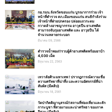
กอ.รมน.จังหวัดขอนแก่น บูรณาการร่วม เจ้า
หน้าที่ตำรวจ สภ.เมืองขอนแก่น สนธิกำลังร่วม
เจ้าหน้าที่ฝ่ายปกครอง ปล่อยแถวระดม
กวาดล้างอาชญากรรม อาวุธปืน ยาเสพติด
สามารถจับกุมยาเสพติด และ อาวุธปืน ได้
จำนวนหลายกระบอก
มีนาคม 09, 2566
ตำรวจน้ำพอง!!รวบผู้ค้ายาเสพติดพร้อมยาบ้า
4,030 เม็ด
มิถุนายน 22, 2563
เทวาลัยศิวะมหาเทพ ! ปรากฎการณ์ความเชื่อ
ความศรัทธาที่น่าทึ่ง และความอัศจรรย์ที่น่า
สัมผัส (มีคลิป)
มิถุนายน 18, 2561
วัดป่ากิตติญานุสรณ์!!สถานที่ท่องเที่ยวและสัก
การะบูชา ที่สวยงามและน่าศรัทธา ของภาค
อีสาน (มีคลิป)