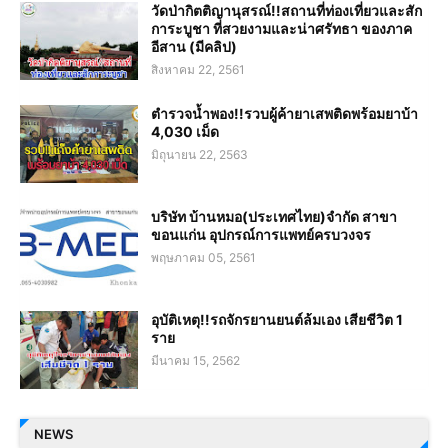
วัดป่ากิตติญานุสรณ์!!สถานที่ท่องเที่ยวและสัก
การะบูชา ที่สวยงามและน่าศรัทธา ของภาค
อีสาน (มีคลิป)
สิงหาคม 22, 2561
ตำรวจน้ำพอง!!รวบผู้ค้ายาเสพติดพร้อมยาบ้า
4,030 เม็ด
มิถุนายน 22, 2563
บริษัท บ้านหมอ(ประเทศไทย)จำกัด สาขา
ขอนแก่น อุปกรณ์การแพทย์ครบวงจร
พฤษภาคม 05, 2561
อุบัติเหตุ!!รถจักรยานยนต์ล้มเอง เสียชีวิต 1
ราย
มีนาคม 15, 2562
NEWS