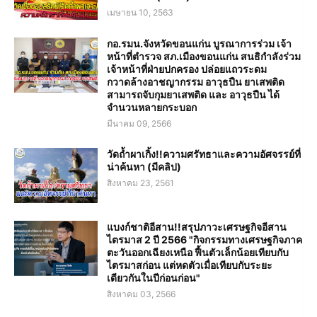
เมษายน 10, 2563
กอ.รมน.จังหวัดขอนแก่น บูรณาการร่วม เจ้า
หน้าที่ตำรวจ สภ.เมืองขอนแก่น สนธิกำลังร่วม
เจ้าหน้าที่ฝ่ายปกครอง ปล่อยแถวระดม
กวาดล้างอาชญากรรม อาวุธปืน ยาเสพติด
สามารถจับกุมยาเสพติด และ อาวุธปืน ได้
จำนวนหลายกระบอก
มีนาคม 09, 2566
วัดถ้ำผาเกิ้ง!!ความศรัทธาและความอัศจรรย์ที่
น่าค้นหา (มีคลิป)
สิงหาคม 23, 2561
แบงก์ชาติอีสาน!!สรุปภาวะเศรษฐกิจอีสาน
ไตรมาส 2 ปี 2566 "กิจกรรมทางเศรษฐกิจภาค
ตะวันออกเฉียงเหนือ ฟื้นตัวเล็กน้อยเทียบกับ
ไตรมาสก่อน แต่หดตัวเมื่อเทียบกับระยะ
เดียวกันในปีก่อนก่อน"
สิงหาคม 03, 2566