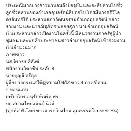
ประเพณีมาอย่างยาวนานจนถึงปัจจุบัน และจะสืบ
สานไปชั่ว
ลูกชั่วหลานของอำเภออุบลรัตน์สืบต่อไป โดยมีนางศรีวิไล
ดรจันทร์ใต้ ประธานสภาวัฒนธรรมอำเภออุบลรัตน์ กล่าว
รายงาน และนายณัฐภัทร พลอยสุภา นายอำเภออุบลรัตน์
เป็นประธานกล่าวเปิดงานในครั้งนี้ มีหน่วยงานภาครัฐผู้นำ
ชุมชน และพ่อค้าประชาชนชาวอำเภออุบลรัตน์ เข้าร่วมงาน
เป็นจำนวนมาก
ภาพ/ข่าว
นส.จิราธร สีสังข์
พนักงานวิชาชีพ ระดับ 4
นายบุญสี ศรีกุล
ผู้สื่อข่าวกระแสใต้@สยามโฟกัส ข่าว 4 ภาค/อีสาน
จ.ขอนแก่น
เกรียงไกร อนุรักษ์เจริญพร
บก.สยามไทยแลนด์ นิวส์
(ทุกทิศ ทั่วไทย ข่าวสารกว้างไกล คุณธรรมใจประชาชน)