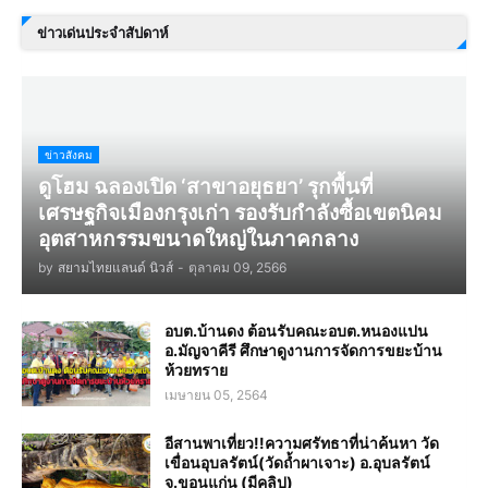
ข่าวเด่นประจำสัปดาห์
ข่าวสังคม
ดูโฮม ฉลองเปิด ‘สาขาอยุธยา’ รุกพื้นที่
เศรษฐกิจเมืองกรุงเก่า รองรับกำลังซื้อเขตนิคม
อุตสาหกรรมขนาดใหญ่ในภาคกลาง
by
สยามไทยแลนด์ นิวส์
-
ตุลาคม 09, 2566
อบต.บ้านดง ต้อนรับคณะอบต.หนองแปน
อ.มัญจาคีรี ศึกษาดูงานการจัดการขยะบ้าน
ห้วยทราย
เมษายน 05, 2564
อีสานพาเที่ยว!!ความศรัทธาที่น่าค้นหา วัด
เขื่อนอุบลรัตน์(วัดถ้ำผาเจาะ) อ.อุบลรัตน์
จ.ขอนแก่น (มีคลิป)