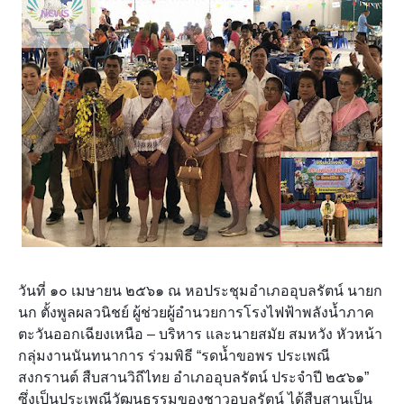
วันที่ ๑๐ เมษายน ๒๕๖๑ ณ หอประชุมอำเภออุบลรัตน์ นายก
นก ตั้งพูลผลวนิชย์ ผู้ช่วยผู้อำนวยการโรงไฟฟ้าพลังน้ำภาค
ตะวันออกเฉียงเหนือ – บริหาร และนายสมัย สมหวัง หัวหน้า
กลุ่มงานนันทนาการ ร่วมพิธี “รดน้ำขอพร ประเพณี
สงกรานต์ สืบสานวิถีไทย อำเภออุบลรัตน์ ประจำปี ๒๕๖๑”
ซึ่งเป็นประเพณีวัฒนธรรมของชาวอุบลรัตน์ ได้สืบสานเป็น