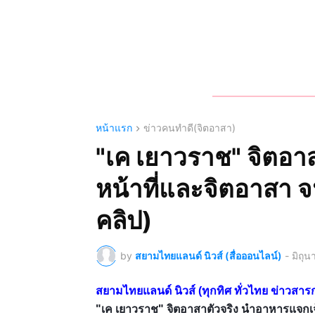
หน้าแรก
ข่าวคนทำดี(จิตอาสา)
"เค เยาวราช" จิตอา
หน้าที่และจิตอาสา จน
คลิป)
by
สยามไทยแลนด์ นิวส์ (สื่อออนไลน์)
-
มิถุ
สยามไทยแลนด์ นิวส์ (ทุกทิศ ทั่วไทย ข่าว
"เค เยาวราช" จิตอาสาตัวจริง นำอาหารแจกเจ้า