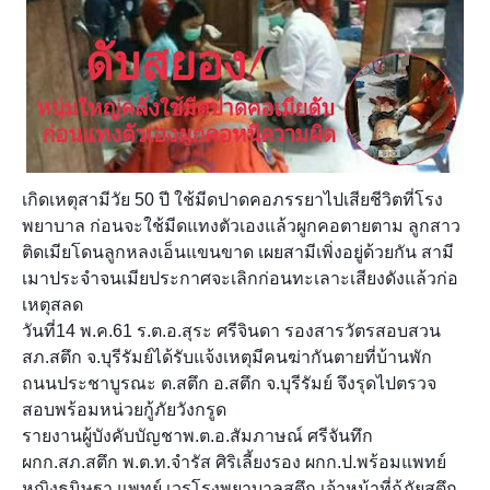
เกิดเหตุสามีวัย 50 ปี ใช้มีดปาดคอภรรยาไปเสียชีวิตที่โรง
พยาบาล ก่อนจะใช้มีดแทงตัวเองแล้วผูกคอตายตาม ลูกสาว
ติดเมียโดนลูกหลงเอ็นแขนขาด เผยสามีเพิ่งอยู่ด้วยกัน สามี
เมาประจำจนเมียประกาศจะเลิกก่อนทะเลาะเสียงดังแล้วก่อ
เหตุสลด
วันที่14 พ.ค.61 ร.ต.อ.สุระ ศรีจินดา รองสารวัตรสอบสวน
สภ.สตึก จ.บุรีรัมย์ได้รับแจ้งเหตุมีคนฆ่ากันตายที่บ้านพัก
ถนนประชาบูรณะ ต.สตึก อ.สตึก จ.บุรีรัมย์ จึงรุดไปตรวจ
สอบพร้อมหน่วยกู้ภัยวังก
รูด
รายงานผู้บังคับบัญชาพ.ต.อ.สัมภาษณ์ ศรีจันทึก
ผกก.สภ.สตึก พ.ต.ท.จำรัส ศิริเลี้ยงรอง ผกก.ป.พร้อมแพทย์
หญิงธนิษฐา แพทย์ เวรโรงพยาบาลสตึก เจ้าหน้าที่กู้ภัยสตึก