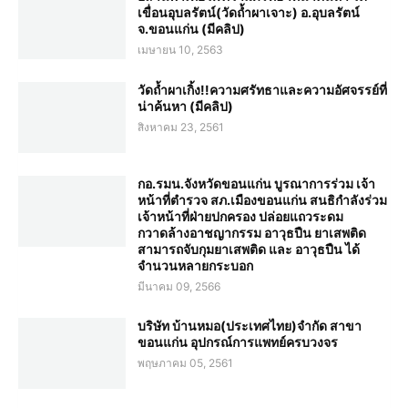
เขื่อนอุบลรัตน์(วัดถ้ำผาเจาะ) อ.อุบลรัตน์
จ.ขอนแก่น (มีคลิป)
เมษายน 10, 2563
วัดถ้ำผาเกิ้ง!!ความศรัทธาและความอัศจรรย์ที่
น่าค้นหา (มีคลิป)
สิงหาคม 23, 2561
กอ.รมน.จังหวัดขอนแก่น บูรณาการร่วม เจ้า
หน้าที่ตำรวจ สภ.เมืองขอนแก่น สนธิกำลังร่วม
เจ้าหน้าที่ฝ่ายปกครอง ปล่อยแถวระดม
กวาดล้างอาชญากรรม อาวุธปืน ยาเสพติด
สามารถจับกุมยาเสพติด และ อาวุธปืน ได้
จำนวนหลายกระบอก
มีนาคม 09, 2566
บริษัท บ้านหมอ(ประเทศไทย)จำกัด สาขา
ขอนแก่น อุปกรณ์การแพทย์ครบวงจร
พฤษภาคม 05, 2561