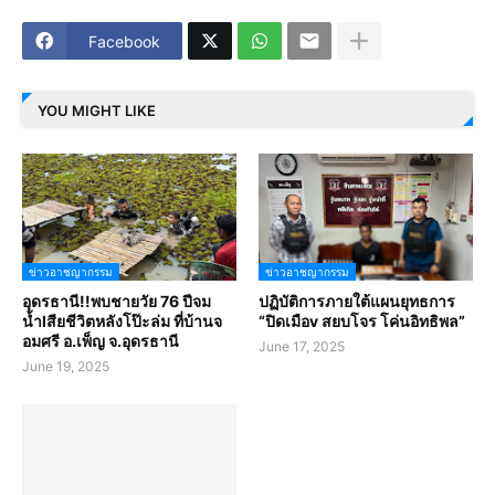
Facebook
YOU MIGHT LIKE
ข่าวอาชญากรรม
ข่าวอาชญากรรม
อุดรธานี!!พบชายวัย 76 ปีจม
ปฏิบัติการภายใต้แผนยุทธการ
น้ำlสียชีวิตหลังโป๊ะล่ม ที่บ้านจ
“ปิดเมือv สยบโจร โค่นอิทธิพล”
อมศรี อ.เพ็ญ จ.อุดรธานี
June 17, 2025
June 19, 2025