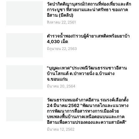
วัดป่ากิตติญานุสรณ์!!สถานที่ท่องเที่ยวและสัก
การะบูชา ที่สวยงามและน่าศรัทธา ของภาค
อีสาน (มีคลิป)
สิงหาคม 22, 2561
ตำรวจน้ำพอง!!รวบผู้ค้ายาเสพติดพร้อมยาบ้า
4,030 เม็ด
มิถุนายน 22, 2563
"บุญผะเหวด"ประเพณีวัฒนธรรมชาวอีสาน
บ้านโสกแต้ ต.ป่าหวายนั่ง อ.บ้านฝาง
จ.ขอนแก่น
มีนาคม 20, 2564
วัฒนธรรมหมอลำภาคอีสาน รณรงค์เลือกตั้ง
24 มีนาคม 2562 "พัฒนากลไกและแนวทาง
การพัฒนาการสื่อสารทางการเมืองด้วย
บทเพลงพื้นบ้านภาคเหนือตอนบนและภาค
อีสานเพื่อความปรองดองและความสามัคคี"
มีนาคม 12, 2562