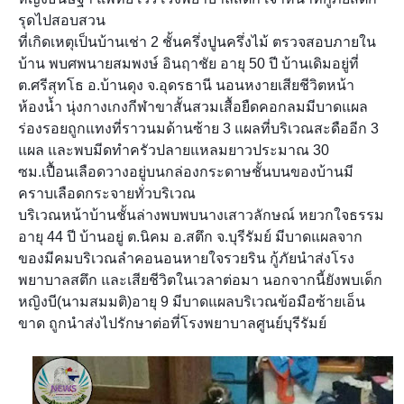
รุดไปสอบสวน
ที่เกิดเหตุเป็นบ้านเช่า 2 ชั้นครึ่งปูนครึ่งไม้ ตรวจสอบภายใน
บ้าน พบศพนายสมพงษ์ อินฤาชัย อายุ 50 ปี บ้านเดิมอยู่ที่
ต.ศรีสุทโธ อ.บ้านดุง จ.อุดรธานี นอนหงายเสียชีวิตหน้า
ห้องน้ำ นุ่งกางเกงกีฬาขาสั้นสวมเสื้อยืดคอกลมมีบาดแผล
ร่องรอยถูกแทงที่ราวนมด้านซ้าย 3 แผลที่บริเวณสะดืออีก 3
แผล และพบมีดทำครัวปลายแหลมยาวประมาณ 30
ซม.เปื้อนเลือดวางอยู่บนกล่องกระดาษชั้นบนของบ้านมี
คราบเลือดกระจายทั่วบริเวณ
บริเวณหน้าบ้านชั้นล่างพบพบนางเสาวลักษณ์ หยวกใจธรรม
อายุ 44 ปี บ้านอยู่ ต.นิคม อ.สตึก จ.บุรีรัมย์ มีบาดแผลจาก
ของมีคมบริเวณลำคอนอนหายใจรวยริน กู้ภัยนำส่งโรง
พยาบาลสตึก และเสียชีวิตในเวลาต่อมา นอกจากนี้ยังพบเด็ก
หญิงบี(นามสมมติ)อายุ 9 มีบาดแผลบริเวณข้อมือซ้ายเอ็น
ขาด ถูกนำส่งไปรักษาต่อที่โรงพยาบาลศูนย์บุรีรัมย์