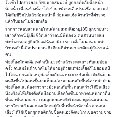
จึงเข้าไปตรวจสอบก็พบนายสมพงษ์ ผูกคอติดกับขื่อหน้า
ห้องน้ำ เพื่อนข้างห้องได้เข้ามาช่วยเหลือปรดเชือกออก แต่
ได้เสียชีวิตไปแล้วก่อนหน้านี้ ก่อนจะแจ้งเจ้าหน้าที่ตำรวจ
แล้วรีบออกไปช่วยเหลือ
จากการสอบสวนนายโทน(นามสมมติ)อายุ18ปี ลูกชายนาง
เสาวลักษณ์ ผู้เสียชีวิตเล่าว่าตนมีพี่น้อง 2 คนส่วนนายสม
พงษ์ มาขออยู่กินกับแม่ฉันสามีภรรยา เมื่อไม่นาน มาเช่า
บ้านหลังนี้เมื่อประมาณ 6 เดือนที่ผ่านมา อาศัยอยู่กันรวม 4
คน
พ่อเลี้ยงมักจะดื่มเหล้าเป็นประจำแล้วจะทะเลาะกับแม่บ่อย
ครั้ง จนแม่ยื่นคำขาดไม่ให้มาอยู่ด้วยแต่พ่อเลี้ยงก็ไม่ยอมหนี
ไปไหน ก่อนเกิดเหตุพ่อเลี้ยงกับแม่ทะเลาะกันเสียงดังลั่นบ้าน
ตนจึงขึ้นไปนอนชั้นบนเห็นแม่ลงมานอนกับพื้นห้องหน้าบ้าน
พ่อเลี้ยงและน้องสาวกางมุ้งนอนกับพื้น ก่อนสว่างได้ยินเสียง
น้องร้องไห้เสียงดังลั่นมืออาบเลือดวิ่งขึ้นมาหาตนหน้าตาตื่น
ขึ้นมาชั้นบนบอกว่า แม่ถูกพ่อแทงจึงรีบลงมาดูเห็นแม่นอน
หายใจรวยรินจมกองเลือดอยู่กับพื้นที่หน้าห้องน้ำ ส่วนพ่อ
เลี้ยงได้ใช้เชือกผูกคอติดกับขื่อตนเองจึงตะโกนขอความช่วย