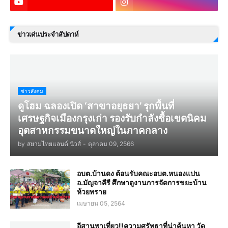
ข่าวเด่นประจำสัปดาห์
ข่าวสังคม
ดูโฮม ฉลองเปิด ‘สาขาอยุธยา’ รุกพื้นที่
เศรษฐกิจเมืองกรุงเก่า รองรับกำลังซื้อเขตนิคม
อุตสาหกรรมขนาดใหญ่ในภาคกลาง
by
สยามไทยแลนด์ นิวส์
-
ตุลาคม 09, 2566
อบต.บ้านดง ต้อนรับคณะอบต.หนองแปน
อ.มัญจาคีรี ศึกษาดูงานการจัดการขยะบ้าน
ห้วยทราย
เมษายน 05, 2564
อีสานพาเที่ยว!!ความศรัทธาที่น่าค้นหา วัด